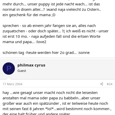
mehr durch... unser puppy ist jede nacht wach... ist das
normal in disem alter...? :wand naja vieleicht zu Ostern..
ein geschenk für dei mama ;D
sprechen - so ab einem jahr fangen sie an, alles nach
zuquatschen - oder doch später... ?( ich weiß es nicht - unser
ist erst 10 mo. - naja aufjeden fall sind die ertsen Worte
mama und papa... :love2
schönen tag -heute werden hier 2o grad... :sonne
philmax cyrus
P
Guest
17 März 2004
#24
hay ...wie gesagt unser macht noch nicht die leisesten
anstalten mal mama oder papa zu babbeln...aber unser
großer war auch ein spätzünder , ist er teilweise heute noch
mit seinen fast 8 jahren *lol*...wird bestimmt noch kommen ,
der eine halt früher und andere später...