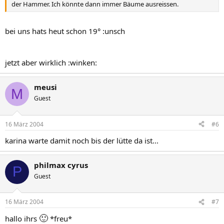
der Hammer. Ich könnte dann immer Bäume ausreissen.
bei uns hats heut schon 19° :unsch
jetzt aber wirklich :winken:
meusi
M
Guest
16 März 2004
#6
karina warte damit noch bis der lütte da ist...
philmax cyrus
P
Guest
16 März 2004
#7
🙂
hallo ihrs
*freu*