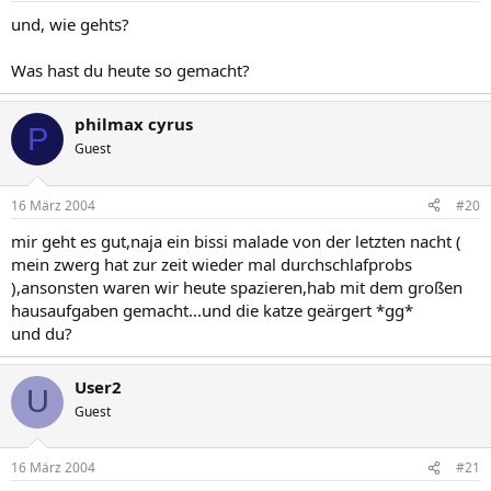
und, wie gehts?
Was hast du heute so gemacht?
philmax cyrus
P
Guest
16 März 2004
#20
mir geht es gut,naja ein bissi malade von der letzten nacht (
mein zwerg hat zur zeit wieder mal durchschlafprobs
),ansonsten waren wir heute spazieren,hab mit dem großen
hausaufgaben gemacht...und die katze geärgert *gg*
und du?
User2
U
Guest
16 März 2004
#21