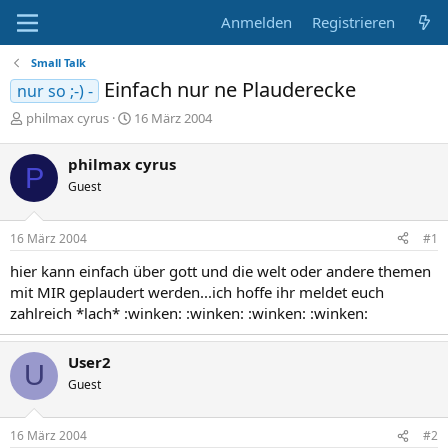
Anmelden
Registrieren
Small Talk
Einfach nur ne Plauderecke
nur so ;-) -
E
E
philmax cyrus
16 März 2004
r
r
s
s
philmax cyrus
P
t
t
Guest
e
e
l
l
l
l
16 März 2004
#1
e
t
r
a
hier kann einfach über gott und die welt oder andere themen
m
mit MIR geplaudert werden...ich hoffe ihr meldet euch
zahlreich *lach* :winken: :winken: :winken: :winken:
User2
U
Guest
16 März 2004
#2