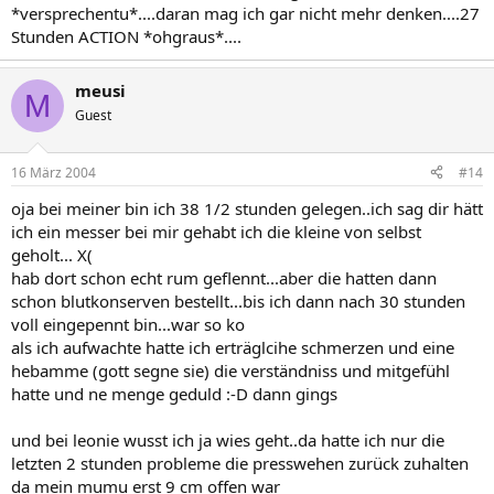
*versprechentu*....daran mag ich gar nicht mehr denken....27
Stunden ACTION *ohgraus*....
meusi
M
Guest
16 März 2004
#14
oja bei meiner bin ich 38 1/2 stunden gelegen..ich sag dir hätt
ich ein messer bei mir gehabt ich die kleine von selbst
geholt... X(
hab dort schon echt rum geflennt...aber die hatten dann
schon blutkonserven bestellt...bis ich dann nach 30 stunden
voll eingepennt bin...war so ko
als ich aufwachte hatte ich erträglcihe schmerzen und eine
hebamme (gott segne sie) die verständniss und mitgefühl
hatte und ne menge geduld :-D dann gings
und bei leonie wusst ich ja wies geht..da hatte ich nur die
letzten 2 stunden probleme die presswehen zurück zuhalten
da mein mumu erst 9 cm offen war