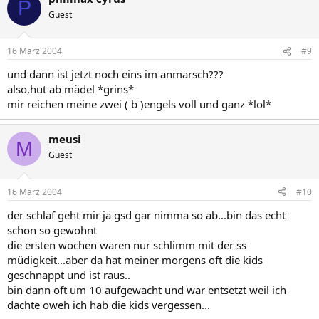
P
Guest
16 März 2004
#9
und dann ist jetzt noch eins im anmarsch???
also,hut ab mädel *grins*
mir reichen meine zwei ( b )engels voll und ganz *lol*
meusi
M
Guest
16 März 2004
#10
der schlaf geht mir ja gsd gar nimma so ab...bin das echt
schon so gewohnt
die ersten wochen waren nur schlimm mit der ss
müdigkeit...aber da hat meiner morgens oft die kids
geschnappt und ist raus..
bin dann oft um 10 aufgewacht und war entsetzt weil ich
dachte oweh ich hab die kids vergessen...