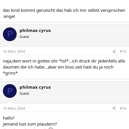
das kind kommt gerutscht das hab ich mir selbst versprochen
:engel
philmax cyrus
P
Guest
16 März 2004
#15
naja,dein wort in gottes ohr *lol*...ich drück dir jedenfalls alle
daumen die ich habe...aber ein bissi zeit hast du ja noch
*grins*
philmax cyrus
P
Guest
16 März 2004
#16
hallo?
jemand lust zum plaudern?