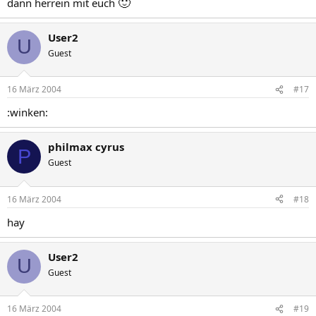
🙂
dann herrein mit euch
User2
U
Guest
16 März 2004
#17
:winken:
philmax cyrus
P
Guest
16 März 2004
#18
hay
User2
U
Guest
16 März 2004
#19