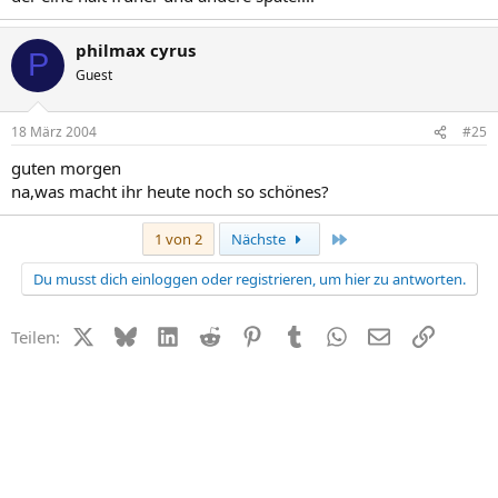
philmax cyrus
P
Guest
18 März 2004
#25
guten morgen
na,was macht ihr heute noch so schönes?
Letzte
1 von 2
Nächste
Du musst dich einloggen oder registrieren, um hier zu antworten.
X (Twitter)
Bluesky
LinkedIn
Reddit
Pinterest
Tumblr
WhatsApp
E-Mail
Link
Teilen: