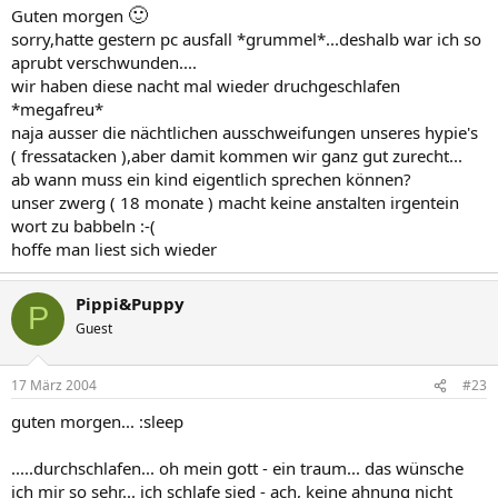
🙂
Guten morgen
sorry,hatte gestern pc ausfall *grummel*...deshalb war ich so
aprubt verschwunden....
wir haben diese nacht mal wieder druchgeschlafen
*megafreu*
naja ausser die nächtlichen ausschweifungen unseres hypie's
( fressatacken ),aber damit kommen wir ganz gut zurecht...
ab wann muss ein kind eigentlich sprechen können?
unser zwerg ( 18 monate ) macht keine anstalten irgentein
wort zu babbeln :-(
hoffe man liest sich wieder
Pippi&Puppy
P
Guest
17 März 2004
#23
guten morgen... :sleep
.....durchschlafen... oh mein gott - ein traum... das wünsche
ich mir so sehr... ich schlafe sied - ach, keine ahnung nicht