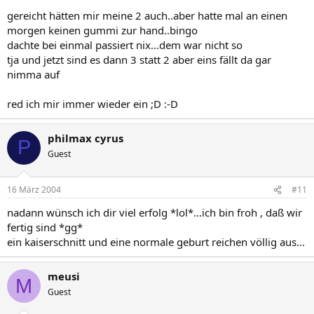
gereicht hätten mir meine 2 auch..aber hatte mal an einen
morgen keinen gummi zur hand..bingo
dachte bei einmal passiert nix...dem war nicht so
tja und jetzt sind es dann 3 statt 2 aber eins fällt da gar
nimma auf
red ich mir immer wieder ein ;D :-D
philmax cyrus
P
Guest
16 März 2004
#11
nadann wünsch ich dir viel erfolg *lol*...ich bin froh , daß wir
fertig sind *gg*
ein kaiserschnitt und eine normale geburt reichen völlig aus...
meusi
M
Guest