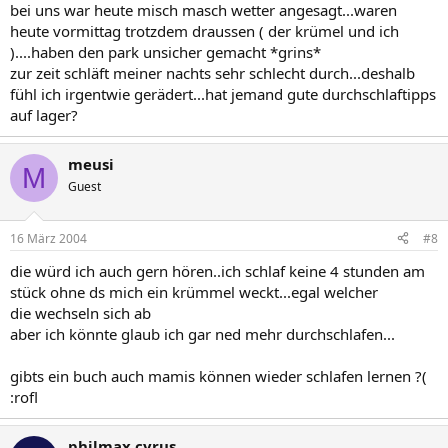
bei uns war heute misch masch wetter angesagt...waren
heute vormittag trotzdem draussen ( der krümel und ich
)....haben den park unsicher gemacht *grins*
zur zeit schläft meiner nachts sehr schlecht durch...deshalb
fühl ich irgentwie gerädert...hat jemand gute durchschlaftipps
auf lager?
meusi
M
Guest
16 März 2004
#8
die würd ich auch gern hören..ich schlaf keine 4 stunden am
stück ohne ds mich ein krümmel weckt...egal welcher
die wechseln sich ab
aber ich könnte glaub ich gar ned mehr durchschlafen...
gibts ein buch auch mamis können wieder schlafen lernen ?(
:rofl
philmax cyrus