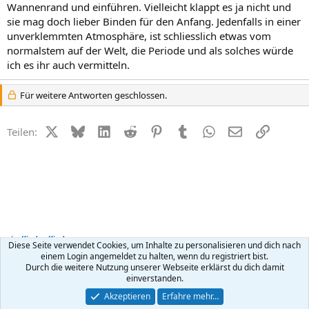
Wannenrand und einführen. Vielleicht klappt es ja nicht und
sie mag doch lieber Binden für den Anfang. Jedenfalls in einer
unverklemmten Atmosphäre, ist schliesslich etwas vom
normalstem auf der Welt, die Periode und als solches würde
ich es ihr auch vermitteln.
Für weitere Antworten geschlossen.
X (Twitter)
Bluesky
LinkedIn
Reddit
Pinterest
Tumblr
WhatsApp
E-Mail
Link
Teilen:
Kinder Kinder
Diese Seite verwendet Cookies, um Inhalte zu personalisieren und dich nach
einem Login angemeldet zu halten, wenn du registriert bist.
Durch die weitere Nutzung unserer Webseite erklärst du dich damit
Kontakt
Nutzungsbedingungen
Datenschutz
Hilfe
R
einverstanden.
S
S
®
Community platform by XenForo
© 2010-2026 XenForo Ltd.
Akzeptieren
Erfahre mehr…