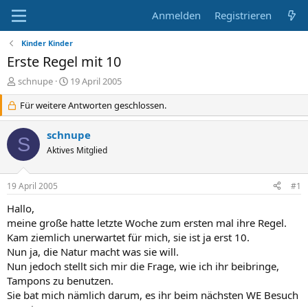
Anmelden
Registrieren
Kinder Kinder
Erste Regel mit 10
E
E
schnupe
19 April 2005
r
r
s
Für weitere Antworten geschlossen.
s
t
t
e
e
schnupe
S
l
l
Aktives Mitglied
l
l
e
t
r
a
19 April 2005
#1
m
Hallo,
meine große hatte letzte Woche zum ersten mal ihre Regel.
Kam ziemlich unerwartet für mich, sie ist ja erst 10.
Nun ja, die Natur macht was sie will.
Nun jedoch stellt sich mir die Frage, wie ich ihr beibringe,
Tampons zu benutzen.
Sie bat mich nämlich darum, es ihr beim nächsten WE Besuch