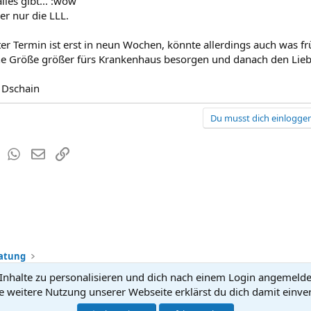
lles gibt... :wow
er nur die LLL.
er Termin ist erst in neun Wochen, könnte allerdings auch was 
ne Größe größer fürs Krankenhaus besorgen und danach den Liebst
 Dschain
Du musst dich einloggen
est
Tumblr
WhatsApp
E-Mail
Link
ratung
nhalte zu personalisieren und dich nach einem Login angemeldet 
Kontakt
Nutzun
e weitere Nutzung unserer Webseite erklärst du dich damit einve
®