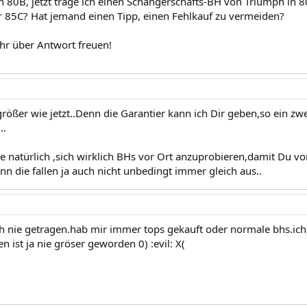
ch 80B, jetzt trage ich einen Schangerschafts-BH von Triumph in 
 85C? Hat jemand einen Tipp, einen Fehlkauf zu vermeiden?
r über Antwort freuen!
 größer wie jetzt..Denn die Garantier kann ich Dir geben,so ein z
..
 natürlich ,sich wirklich BHs vor Ort anzuprobieren,damit Du vo
nn die fallen ja auch nicht unbedingt immer gleich aus..
 ich nie getragen.hab mir immer tops gekauft oder normale bhs.ic
n ist ja nie gröser geworden 0) :evil: X(