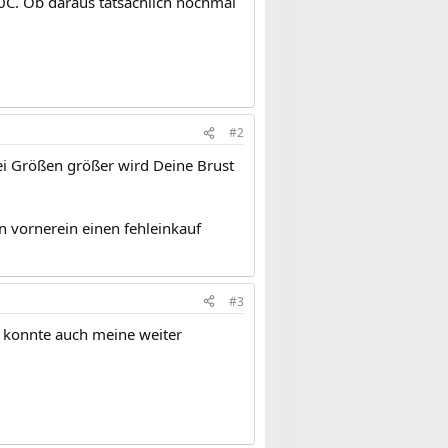
80C. Ob daraus tatsächlich nochmal
#2
wei Größen größer wird Deine Brust
n vornerein einen fehleinkauf
#3
h konnte auch meine weiter