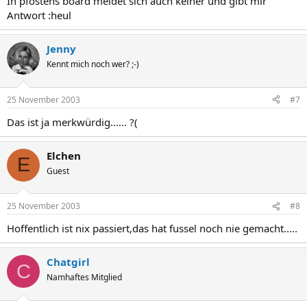
In pfostens board meldet sich auch keiner und gibt mir
Antwort :heul
Jenny
Kennt mich noch wer? ;-)
25 November 2003
#7
Das ist ja merkwürdig...... ?(
Elchen
E
Guest
25 November 2003
#8
Hoffentlich ist nix passiert,das hat fussel noch nie gemacht.....
Chatgirl
C
Namhaftes Mitglied