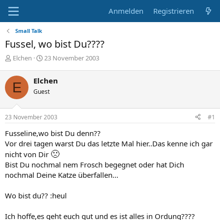
Anmelden
Registrieren
Small Talk
Fussel, wo bist Du????
E
E
Elchen
23 November 2003
r
r
s
s
Elchen
E
t
t
Guest
e
e
l
l
l
l
23 November 2003
#1
e
t
r
a
Fusseline,wo bist Du denn??
m
Vor drei tagen warst Du das letzte Mal hier..Das kenne ich gar
🙁
nicht von Dir
Bist Du nochmal nem Frosch begegnet oder hat Dich
nochmal Deine Katze überfallen...
Wo bist du?? :heul
Ich hoffe,es geht euch gut und es ist alles in Ordung????