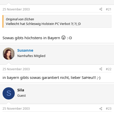
25 November 2003
#21
Original von Elchen
Vielleicht hat Schleswig Holstein PC Verbot ?( ?( ;D
😛
Sowas gibts höchstens in Bayern
:-D
Susanne
Namhaftes Mitglied
25 November 2003
#22
in bayern gibts sowas garantiert nicht, lieber SaHeu!!! ;-)
Sila
S
Guest
25 November 2003
#23