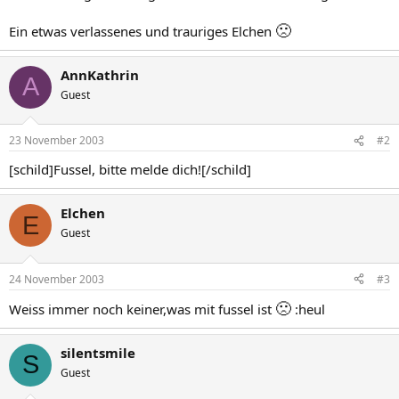
🙁
Ein etwas verlassenes und trauriges Elchen
AnnKathrin
A
Guest
23 November 2003
#2
[schild]Fussel, bitte melde dich![/schild]
Elchen
E
Guest
24 November 2003
#3
🙁
Weiss immer noch keiner,was mit fussel ist
:heul
silentsmile
S
Guest