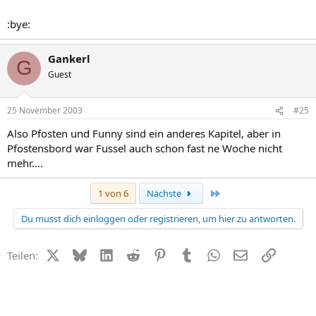
:bye:
Gankerl
G
Guest
25 November 2003
#25
Also Pfosten und Funny sind ein anderes Kapitel, aber in
Pfostensbord war Fussel auch schon fast ne Woche nicht
mehr....
Letzte
1 von 6
Nächste
Du musst dich einloggen oder registrieren, um hier zu antworten.
X (Twitter)
Bluesky
LinkedIn
Reddit
Pinterest
Tumblr
WhatsApp
E-Mail
Link
Teilen: