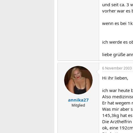
und seit ca. 3
vorher war es
wenn es bei 1kg
ich werde es o
liebe grüße an
6 November 2003
Hi ihr lieben,
ich war heute
Also medizinisc
annika27
Er hat wegem 
Mitglied
Was mir aber s
145,3kg hat es
Die Arzthelfrin
ok, eine 192cm