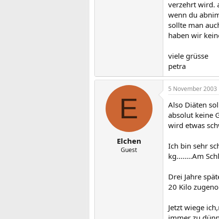
verzehrt wird. 
wenn du abnimm
sollte man auch
haben wir kein
viele grüsse
petra
5 November 2003
E
Also Diäten so
absolut keine 
wird etwas schw
Elchen
Ich bin sehr s
Guest
kg........Am Sch
Drei Jahre spä
20 Kilo zugen
Jetzt wiege ich
immer zu dünn 