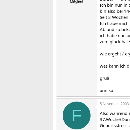
Mitglied
Ich bin nun i
bin also bei 14
Seit 3 Wochen 
Ich traue mich
Ab und zu bek
ich habe nun a
zum glück hat s
wie ergeht / e
was kann ich d
gruß
annika
5 November 2003
F
Also während ei
37.Woche?Dann
Geburtsstress 