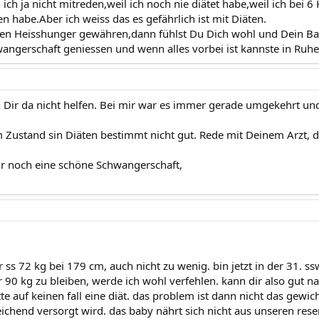
 ich ja nicht mitreden,weil ich noch nie diätet habe,weil ich bei
habe.Aber ich weiss das es gefährlich ist mit Diäten.
nen Heisshunger gewähren,dann fühlst Du Dich wohl und Dein Ba
angerschaft geniessen und wenn alles vorbei ist kannste in Ruhe
h Dir da nicht helfen. Bei mir war es immer gerade umgekehrt und
 Zustand sin Diäten bestimmt nicht gut. Rede mit Deinem Arzt, 
r noch eine schöne Schwangerschaft,
 ss 72 kg bei 179 cm, auch nicht zu wenig. bin jetzt in der 31. ss
r 90 kg zu bleiben, werde ich wohl verfehlen. kann dir also gut n
e auf keinen fall eine diät. das problem ist dann nicht das gewi
reichend versorgt wird. das baby nährt sich nicht aus unseren re