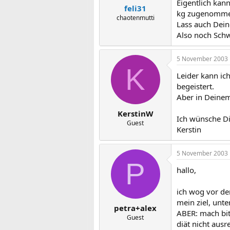
Eigentlich kann
feli31
kg zugenommen 
chaotenmutti
Lass auch Dei
Also noch Schw
5 November 2003
K
Leider kann ic
begeistert.
Aber in Deinem
KerstinW
Ich wünsche Di
Guest
Kerstin
5 November 2003
P
hallo,
ich wog vor der
mein ziel, unte
petra+alex
ABER: mach bitt
Guest
diät nicht aus