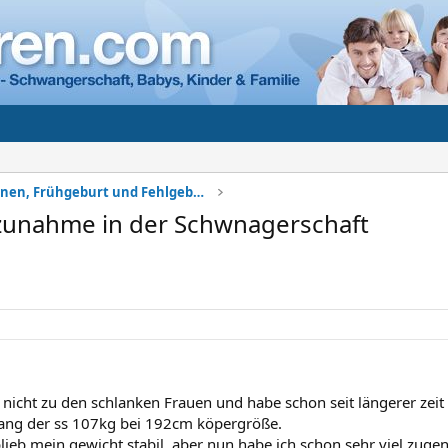
Komplikationen, Frühgeburt und Fehlgeburt
zunahme in der Schwnagerschaft
er nicht zu den schlanken Frauen und habe schon seit längerer ze
ang der ss 107kg bei 192cm köpergröße.
blieb mein gewicht stabil, aber nun habe ich schon sehr viel zu