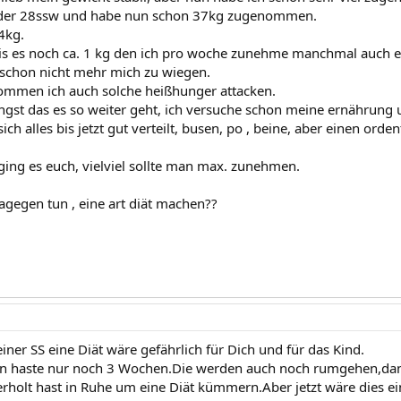
n der 28ssw und habe nun schon 37kg zugenommen.
4kg.
is es noch ca. 1 kg den ich pro woche zunehme manchmal auch 
 schon nicht mehr mich zu wiegen.
ommen ich auch solche heißhunger attacken.
ngst das es so weiter geht, ich versuche schon meine ernährung u
ich alles bis jetzt gut verteilt, busen, po , beine, aber einen orde
rging es euch, vielviel sollte man max. zunehmen.
agegen tun , eine art diät machen??
ner SS eine Diät wäre gefährlich für Dich und für das Kind.
 haste nur noch 3 Wochen.Die werden auch noch rumgehen,da
erholt hast in Ruhe um eine Diät kümmern.Aber jetzt wäre dies ei