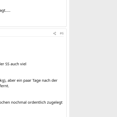
t.....
#6
r SS auch viel
g), aber ein paar Tage nach der
ernt.
ochen nochmal ordentlich zugelegt