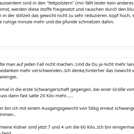
ausserdem sind in den "fettpolstern" (mir fällt leider kein ander
st, werden diese stoffe freigesetzt und rauschen durch den blut
 in der stillzeit das gewicht nicht zu sehr reduzieren. kopf hoch,
e ruhige minute mehr und die pfunde schmelzen dahin.
llte man auf jeden Fall nicht machen..Und da Du ja nicht mehr lan
Gedanken mehr verschwenden..Ich denke,hinterher das Gewicht w
ieriger..
chmal in die erste Schwangerschaft gegangen..bei einer Größe vo
luss dann fast satte 20 Kilo mehr......
ter bin ich mit einem Ausgangsgewicht von 56kg erneut schwang
ommen..
,meine Kidner sind jetzt 7 und 4 um die 60 Kilo..Ich bin einigerm
fand...