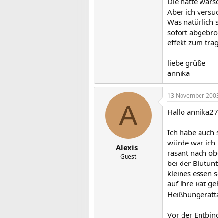
Die hatte wars
Aber ich versu
Was natürlich s
sofort abgebro
effekt zum tra
liebe grüße
annika
13 November 200
A
Hallo annika2
Ich habe auch 
würde war ich
Alexis_
rasant nach ob
Guest
bei der Blutun
kleines essen 
auf ihre Rat g
Heißhungeratt
Vor der Entbin