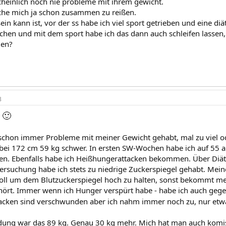
cheinlich noch nie probleme mit ihrem gewicht.
che mich ja schon zusammen zu reißen.
ein kann ist, vor der ss habe ich viel sport getrieben und eine di
chen und mit dem sport habe ich das dann auch schleifen lassen,
gen?
3
🙂
7
schon immer Probleme mit meiner Gewicht gehabt, mal zu viel od
 bei 172 cm 59 kg schwer. In ersten SW-Wochen habe ich auf 55
en. Ebenfalls habe ich Heißhungerattacken bekommen. Über Diät
tersuchung habe ich stets zu niedrige Zuckerspiegel gehabt. Mein
soll um dem Blutzuckerspiegel hoch zu halten, sonst bekommt mei
ehört. Immer wenn ich Hunger verspürt habe - habe ich auch gege
acken sind verschwunden aber ich nahm immer noch zu, nur et
dung war das 89 kg. Genau 30 kg mehr. Mich hat man auch komi