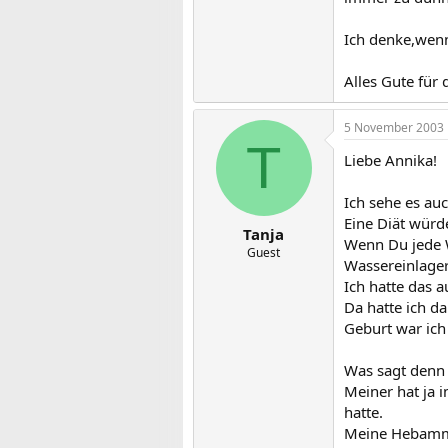
Ich denke,wenn
Alles Gute für 
5 November 2003
T
Liebe Annika!
Ich sehe es au
Eine Diät würde
Tanja
Wenn Du jede W
Guest
Wassereinlage
Ich hatte das 
Da hatte ich d
Geburt war ich
Was sagt denn 
Meiner hat ja 
hatte.
Meine Hebamm