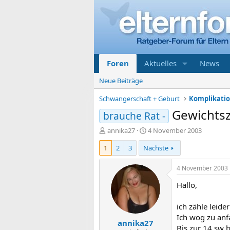
Foren
Aktuelles
News
Neue Beiträge
Schwangerschaft + Geburt
Gewichts
brauche Rat -
E
E
annika27
4 November 2003
r
r
1
2
3
Nächste
s
s
t
t
e
e
4 November 2003
l
l
Hallo,
l
l
e
t
r
a
ich zähle leid
m
Ich wog zu anf
annika27
Bis zur 14 sw 