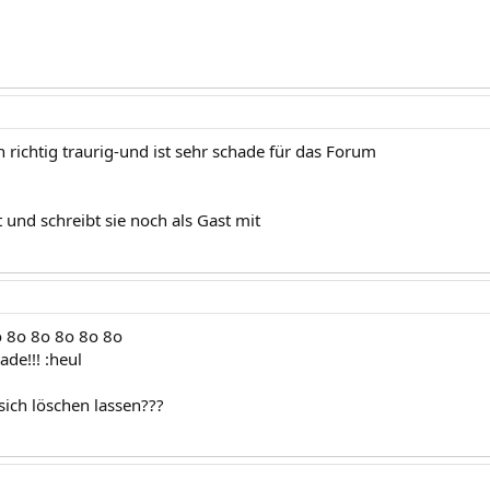
 richtig traurig-und ist sehr schade für das Forum
st und schreibt sie noch als Gast mit
o 8o 8o 8o 8o 8o
ade!!! :heul
sich löschen lassen???