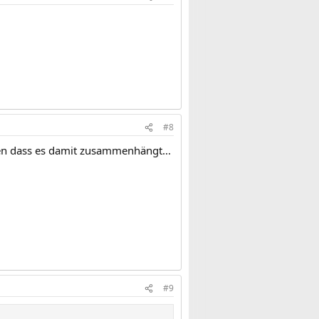
#8
len dass es damit zusammenhängt...
#9