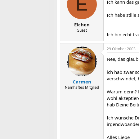
E
Ich kann das gar
Ich habe stille
Elchen
Guest
Ich bin echt tr
29 Oktober 2003
Nee, das glaub i
ich hab zwar sc
verschwindet, h
Carmen
Namhaftes Mitglied
Warum denn? Du
wohl akzeptiere
hab Deine Beitr
Ich wünsche Di
irgendwoander
Alles Liebe