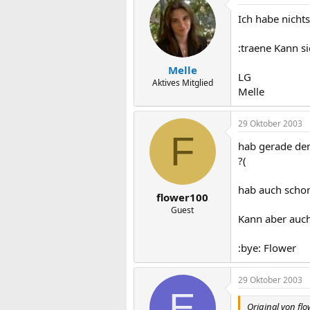
Ich habe nichts
:traene Kann s
Melle
LG
Aktives Mitglied
Melle
29 Oktober 2003
F
hab gerade den
?(
hab auch schon 
flower100
Guest
Kann aber auch
:bye: Flower
29 Oktober 2003
E
Original von fl