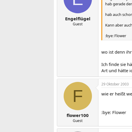
hab gerade den
hab auch schon 
Engelflügel
Guest
Kann aber auch 
:bye: Flower
wo ist denn ihr
Ich finde sie h
Art und hätte i
29 Oktober 2003
F
wie er heißt we
:bye: Flower
flower100
Guest