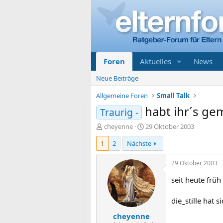
Foren
Aktuelles
News
Neue Beiträge
Allgemeine Foren
Small Talk
habt ihr´s ge
Traurig -
E
E
cheyenne
29 Oktober 2003
r
r
1
2
Nächste
s
s
t
t
e
e
29 Oktober 2003
l
l
seit heute früh
l
l
e
t
r
a
die_stille hat s
m
cheyenne