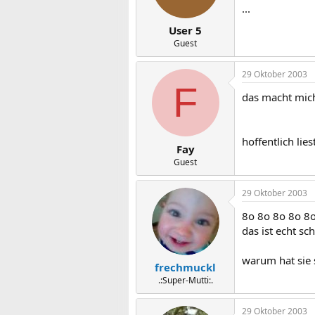
...
User 5
Guest
29 Oktober 2003
F
das macht mich
hoffentlich lie
Fay
Guest
29 Oktober 2003
8o 8o 8o 8o 8
das ist echt sch
warum hat sie 
frechmuckl
.:Super-Mutti:.
29 Oktober 2003