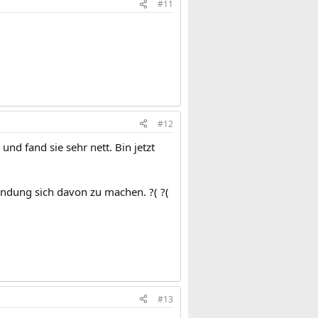
#11
#12
und fand sie sehr nett. Bin jetzt
ündung sich davon zu machen. ?( ?(
#13