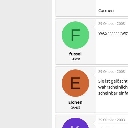
Carmen
29 Oktober 2003
F
WAS?????? :w
fussel
Guest
29 Oktober 2003
E
Sie ist gelöscht
wahrscheinlich
scheinbar einfa
Elchen
Guest
29 Oktober 2003