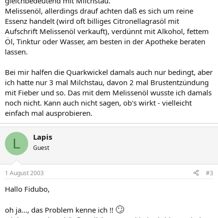
gleichbedeutend mit Milchstau.
Melissenöl, allerdings drauf achten daß es sich um reine
Essenz handelt (wird oft billiges Citronellagrasöl mit
Aufschrift Melissenöl verkauft), verdünnt mit Alkohol, fettem
Öl, Tinktur oder Wasser, am besten in der Apotheke beraten
lassen.
Bei mir halfen die Quarkwickel damals auch nur bedingt, aber
ich hatte nur 3 mal Milchstau, davon 2 mal Brustentzündung
mit Fieber und so. Das mit dem Melissenöl wusste ich damals
noch nicht. Kann auch nicht sagen, ob's wirkt - vielleicht
einfach mal ausprobieren.
Lapis
L
Guest
1 August 2003
#3
Hallo Fidubo,
🙄
oh ja..., das Problem kenne ich !!