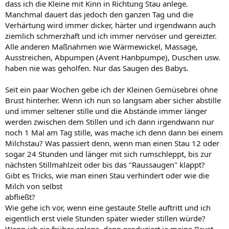
dass ich die Kleine mit Kinn in Richtung Stau anlege.
Manchmal dauert das jedoch den ganzen Tag und die
Verhärtung wird immer dicker, härter und irgendwann auch
ziemlich schmerzhaft und ich immer nervöser und gereizter.
Alle anderen Maßnahmen wie Wärmewickel, Massage,
Ausstreichen, Abpumpen (Avent Hanbpumpe), Duschen usw.
haben nie was geholfen. Nur das Saugen des Babys.
Seit ein paar Wochen gebe ich der Kleinen Gemüsebrei ohne
Brust hinterher. Wenn ich nun so langsam aber sicher abstille
und immer seltener stille und die Abstände immer länger
werden zwischen dem Stillen und ich dann irgendwann nur
noch 1 Mal am Tag stille, was mache ich denn dann bei einem
Milchstau? Was passiert denn, wenn man einen Stau 12 oder
sogar 24 Stunden und länger mit sich rumschleppt, bis zur
nächsten Stillmahlzeit oder bis das "Raussaugen" klappt?
Gibt es Tricks, wie man einen Stau verhindert oder wie die
Milch von selbst
abfließt?
Wie gehe ich vor, wenn eine gestaute Stelle auftritt und ich
eigentlich erst viele Stunden später wieder stillen würde?
Wenn ich sie früher anlege, dann produziert ja meine Brust