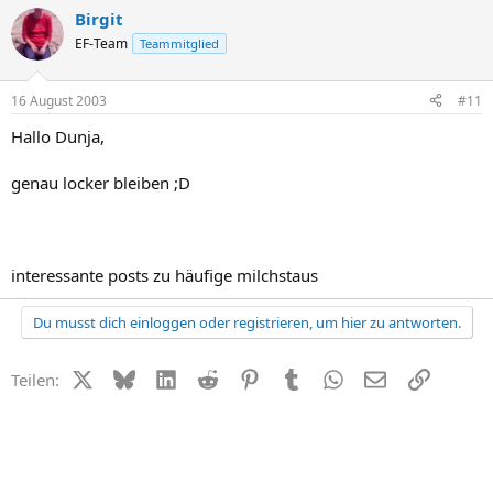
Birgit
EF-Team
Teammitglied
16 August 2003
#11
Hallo Dunja,
genau locker bleiben ;D
interessante posts zu häufige milchstaus
Du musst dich einloggen oder registrieren, um hier zu antworten.
X (Twitter)
Bluesky
LinkedIn
Reddit
Pinterest
Tumblr
WhatsApp
E-Mail
Link
Teilen: