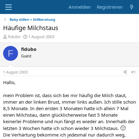
Anmelden
Registrieren
Baby stillen + Stillberatung
Häufige Milchstaus
E
E
fidubo
1 August 2003
r
r
s
s
fidubo
F
t
t
Guest
e
e
l
l
l
l
1 August 2003
#1
e
t
r
a
Hallo,
m
mein Problem ist, dass sich bei mir häufig die Milch staut,
immer an der linken Brust, immer links außen. Ich stille schon
8,5 Monate. In den ersten 3 Monaten hatte ich allein 7 Mal
einen Milchstau, dann glücklicherweise fast 5 Monate
keinerlei Probleme und nun fängt es wieder an. Innerhalb der
🙁
letzten 3 Wochen hatte ich schon wieder 3 Milchstaus.
Die Verhärtung bekomme ich jedesmal nur dadurch weg,