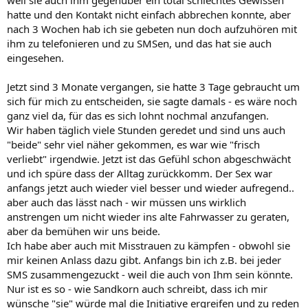
weil sie auch ihm gegenüber ein total schlechtes Gewissen
hatte und den Kontakt nicht einfach abbrechen konnte, aber
nach 3 Wochen hab ich sie gebeten nun doch aufzuhören mit
ihm zu telefonieren und zu SMSen, und das hat sie auch
eingesehen.
Jetzt sind 3 Monate vergangen, sie hatte 3 Tage gebraucht um
sich für mich zu entscheiden, sie sagte damals - es wäre noch
ganz viel da, für das es sich lohnt nochmal anzufangen.
Wir haben täglich viele Stunden geredet und sind uns auch
"beide" sehr viel näher gekommen, es war wie "frisch
verliebt" irgendwie. Jetzt ist das Gefühl schon abgeschwächt
und ich spüre dass der Alltag zurückkomm. Der Sex war
anfangs jetzt auch wieder viel besser und wieder aufregend..
aber auch das lässt nach - wir müssen uns wirklich
anstrengen um nicht wieder ins alte Fahrwasser zu geraten,
aber da bemühen wir uns beide.
Ich habe aber auch mit Misstrauen zu kämpfen - obwohl sie
mir keinen Anlass dazu gibt. Anfangs bin ich z.B. bei jeder
SMS zusammengezuckt - weil die auch von Ihm sein könnte.
Nur ist es so - wie Sandkorn auch schreibt, dass ich mir
wünsche "sie" würde mal die Initiative ergreifen und zu reden