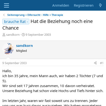
Anmelden
Registrieren
Seitensprung + Eifersucht - Hilfe + Therapie
Hat die Beziehung noch eine
brauche Rat -
Chance
E
E
sandkorn
9 September 2003
r
r
s
s
sandkorn
t
t
Mitglied
e
e
l
l
l
l
9 September 2003
#1
e
t
r
a
Hallo,
m
ich bin 35 Jahre, mein Mann auch, wir haben 2 Töchter (7 und
5).
Wir sind seit 17 Jahren zusammen, 10 davon verheiratet.
Unsere Beziehung hat schon viele Hochs und Tiefs hinter sich.
Im letzten Jahr, waren wir fast soweit uns zu trennen. Jeder
von uns war kurz davor auszuziehen. Wir haben monatelang