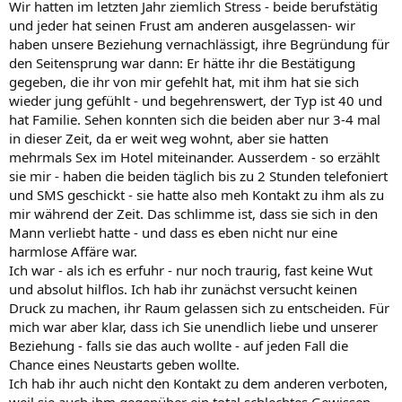
Wir hatten im letzten Jahr ziemlich Stress - beide berufstätig
und jeder hat seinen Frust am anderen ausgelassen- wir
haben unsere Beziehung vernachlässigt, ihre Begründung für
den Seitensprung war dann: Er hätte ihr die Bestätigung
gegeben, die ihr von mir gefehlt hat, mit ihm hat sie sich
wieder jung gefühlt - und begehrenswert, der Typ ist 40 und
hat Familie. Sehen konnten sich die beiden aber nur 3-4 mal
in dieser Zeit, da er weit weg wohnt, aber sie hatten
mehrmals Sex im Hotel miteinander. Ausserdem - so erzählt
sie mir - haben die beiden täglich bis zu 2 Stunden telefoniert
und SMS geschickt - sie hatte also meh Kontakt zu ihm als zu
mir während der Zeit. Das schlimme ist, dass sie sich in den
Mann verliebt hatte - und dass es eben nicht nur eine
harmlose Affäre war.
Ich war - als ich es erfuhr - nur noch traurig, fast keine Wut
und absolut hilflos. Ich hab ihr zunächst versucht keinen
Druck zu machen, ihr Raum gelassen sich zu entscheiden. Für
mich war aber klar, dass ich Sie unendlich liebe und unserer
Beziehung - falls sie das auch wollte - auf jeden Fall die
Chance eines Neustarts geben wollte.
Ich hab ihr auch nicht den Kontakt zu dem anderen verboten,