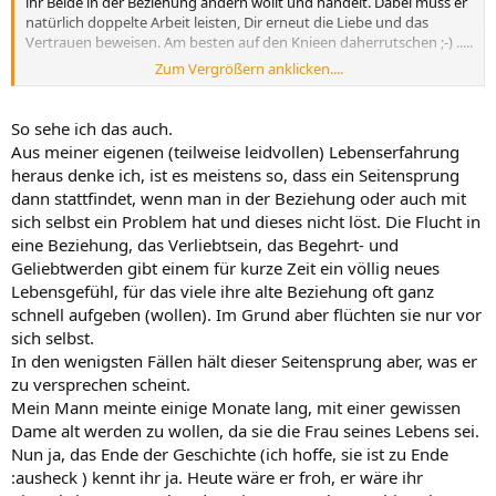
ihr Beide in der Beziehung ändern wollt und handelt. Dabei muss er
natürlich doppelte Arbeit leisten, Dir erneut die Liebe und das
Vertrauen beweisen. Am besten auf den Knieen daherrutschen ;-) .....
Zum Vergrößern anklicken....
M@g
So sehe ich das auch.
Aus meiner eigenen (teilweise leidvollen) Lebenserfahrung
heraus denke ich, ist es meistens so, dass ein Seitensprung
dann stattfindet, wenn man in der Beziehung oder auch mit
sich selbst ein Problem hat und dieses nicht löst. Die Flucht in
eine Beziehung, das Verliebtsein, das Begehrt- und
Geliebtwerden gibt einem für kurze Zeit ein völlig neues
Lebensgefühl, für das viele ihre alte Beziehung oft ganz
schnell aufgeben (wollen). Im Grund aber flüchten sie nur vor
sich selbst.
In den wenigsten Fällen hält dieser Seitensprung aber, was er
zu versprechen scheint.
Mein Mann meinte einige Monate lang, mit einer gewissen
Dame alt werden zu wollen, da sie die Frau seines Lebens sei.
Nun ja, das Ende der Geschichte (ich hoffe, sie ist zu Ende
:ausheck ) kennt ihr ja. Heute wäre er froh, er wäre ihr