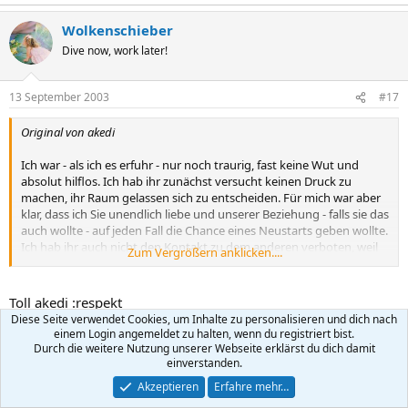
Wolkenschieber
Dive now, work later!
13 September 2003
#17
Original von akedi
Ich war - als ich es erfuhr - nur noch traurig, fast keine Wut und
absolut hilflos. Ich hab ihr zunächst versucht keinen Druck zu
machen, ihr Raum gelassen sich zu entscheiden. Für mich war aber
klar, dass ich Sie unendlich liebe und unserer Beziehung - falls sie das
auch wollte - auf jeden Fall die Chance eines Neustarts geben wollte.
Ich hab ihr auch nicht den Kontakt zu dem anderen verboten, weil
Zum Vergrößern anklicken....
sie auch ihm gegenüber ein total schlechtes Gewissen hatte und
den Kontakt nicht einfach abbrechen konnte, aber nach 3 Wochen
hab ich sie gebeten nun doch aufzuhören mit ihm zu telefonieren
Toll akedi :respekt
und zu SMSen, und das hat sie auch eingesehen.
Diese Seite verwendet Cookies, um Inhalte zu personalisieren und dich nach
einem Login angemeldet zu halten, wenn du registriert bist.
Ich konnte das leider nicht. Aber Deine Reaktion ist echt
Durch die weitere Nutzung unserer Webseite erklärst du dich damit
beachtlich. Genau richtig.
einverstanden.
Das wird Dir die Therapie bestätigen..
Akzeptieren
Erfahre mehr…