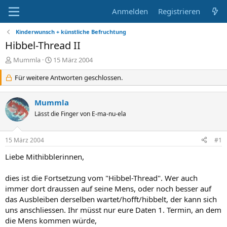
Anmelden
Registrieren
Kinderwunsch + künstliche Befruchtung
Hibbel-Thread II
E
E
Mummla
15 März 2004
r
r
s
Für weitere Antworten geschlossen.
s
t
t
e
e
Mummla
l
l
l
Lässt die Finger von E-ma-nu-ela
l
e
t
r
a
15 März 2004
#1
m
Liebe Mithibblerinnen,
dies ist die Fortsetzung vom "Hibbel-Thread". Wer auch
immer dort draussen auf seine Mens, oder noch besser auf
das Ausbleiben derselben wartet/hofft/hibbelt, der kann sich
uns anschliessen. Ihr müsst nur eure Daten 1. Termin, an dem
die Mens kommen würde,