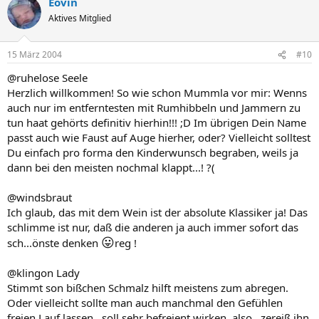
Eovin
Aktives Mitglied
15 März 2004
#10
@ruhelose Seele
Herzlich willkommen! So wie schon Mummla vor mir: Wenns
auch nur im entferntesten mit Rumhibbeln und Jammern zu
tun haat gehörts definitiv hierhin!!! ;D Im übrigen Dein Name
passt auch wie Faust auf Auge hierher, oder? Vielleicht solltest
Du einfach pro forma den Kinderwunsch begraben, weils ja
dann bei den meisten nochmal klappt...! ?(
@windsbraut
Ich glaub, das mit dem Wein ist der absolute Klassiker ja! Das
schlimme ist nur, daß die anderen ja auch immer sofort das
😛
sch...önste denken
reg !
@klingon Lady
Stimmt son bißchen Schmalz hilft meistens zum abregen.
Oder vielleicht sollte man auch manchmal den Gefühlen
freien Lauf lassen...soll sehr befreient wirken, also...zereiß ihn,