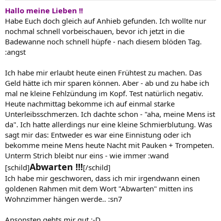
Hallo meine Lieben !!
Habe Euch doch gleich auf Anhieb gefunden. Ich wollte nur
nochmal schnell vorbeischauen, bevor ich jetzt in die
Badewanne noch schnell hüpfe - nach diesem blöden Tag.
:angst
Ich habe mir erlaubt heute einen Frühtest zu machen. Das
Geld hätte ich mir sparen können. Aber - ab und zu habe ich
mal ne kleine Fehlzündung im Kopf. Test natürlich negativ.
Heute nachmittag bekomme ich auf einmal starke
Unterleibsschmerzen. Ich dachte schon - "aha, meine Mens ist
da". Ich hatte allerdings nur eine kleine Schmierblutung. Was
sagt mir das: Entweder es war eine Einnistung oder ich
bekomme meine Mens heute Nacht mit Pauken + Trompeten.
Unterm Strich bleibt nur eins - wie immer :wand
Abwarten !!!
[schild]
[/schild]
Ich habe mir geschworen, dass ich mir irgendwann einen
goldenen Rahmen mit dem Wort "Abwarten" mitten ins
Wohnzimmer hängen werde.. :sn7
Ansonsten gehts mir gut :-D