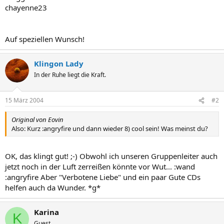
chayenne23
Auf speziellen Wunsch!
Klingon Lady
In der Ruhe liegt die Kraft.
15 März 2004
#2
Original von Eovin
Also: Kurz :angryfire und dann wieder 8) cool sein! Was meinst du?
OK, das klingt gut! ;-) Obwohl ich unseren Gruppenleiter auch
jetzt noch in der Luft zerreißen könnte vor Wut... :wand
:angryfire Aber "Verbotene Liebe" und ein paar Gute CDs
helfen auch da Wunder. *g*
Karina
K
Guest