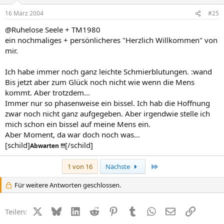
16 März 2004
#25
@Ruhelose Seele + TM1980
ein nochmaliges + persönlicheres "Herzlich Willkommen" von
mir.
Ich habe immer noch ganz leichte Schmierblutungen. :wand
Bis jetzt aber zum Glück noch nicht wie wenn die Mens
kommt. Aber trotzdem...
Immer nur so phasenweise ein bissel. Ich hab die Hoffnung
zwar noch nicht ganz aufgegeben. Aber irgendwie stelle ich
mich schon ein bissel auf meine Mens ein.
Aber Moment, da war doch noch was...
[schild]
[/schild]
Abwarten !!!
Letzte
1 von 16
Nächste
Für weitere Antworten geschlossen.
X (Twitter)
Bluesky
LinkedIn
Reddit
Pinterest
Tumblr
WhatsApp
E-Mail
Link
Teilen: