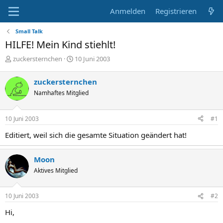
Anmelden
Registrieren
Small Talk
HILFE! Mein Kind stiehlt!
E
E
zuckersternchen
10 Juni 2003
r
r
s
s
zuckersternchen
t
t
Namhaftes Mitglied
e
e
l
l
l
l
10 Juni 2003
#1
e
t
r
a
Editiert, weil sich die gesamte Situation geändert hat!
m
Moon
Aktives Mitglied
10 Juni 2003
#2
Hi,