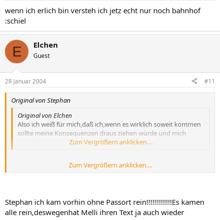
wenn ich erlich bin versteh ich jetz echt nur noch bahnhof
:schiel
Elchen
E
Guest
28 Januar 2004
#11
Original von Stephan
Original von Elchen
Also ich weiß für mich,daß ich,wenn es wirklich soweit kommen
sollte meine Konsequenzen draus ziehen würde und mich
abmelden würde!!!Das steht schonmal fest!!!!
Zum Vergrößern anklicken....
Zum Vergrößern anklicken....
Sicher Elchen...
Habe gerade gesehen, dass Melli auch ein Privat-Forum hat und vn
wem ist der 1. Beitrag? reimal darfst Du raten....
Stephan ich kam vorhin ohne Passort rein!!!!!!!!!!!!!Es kamen
Deine Meinung wechselst Du aber schneller als ich meine
alle rein,deswegenhat Melli ihren Text ja auch wieder
Unterwäsche. Es ist nicht so, daß ich Dir das immer wieder vorhalten