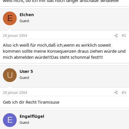
weiß nicht, ob ich mir das noch länger anschaue :whatever
Elchen
E
Guest
28 Januar 2004
#2
Also ich weiß für mich,daß ich,wenn es wirklich soweit
kommen sollte meine Konsequenzen draus ziehen würde und
mich abmelden würde!!!Das steht schonmal fest!!!!
User 5
U
Guest
28 Januar 2004
#3
Geb ich dir Recht Tiramisuse
Engelflügel
E
Guest