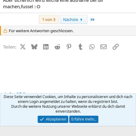
Aber sicherlich wird Micha eine ausname bei dir
machen,fussel :-D
Letzte
1 von 3
Nächste
Für weitere Antworten geschlossen.
X (Twitter)
Bluesky
LinkedIn
Reddit
Pinterest
Tumblr
WhatsApp
E-Mail
Link
Teilen:
Small Talk
Diese Seite verwendet Cookies, um Inhalte zu personalisieren und dich nach
einem Login angemeldet zu halten, wenn du registriert bist.
Durch die weitere Nutzung unserer Webseite erklärst du dich damit
Kontakt
Nutzungsbedingungen
Datenschutz
Hilfe
R
einverstanden.
S
S
®
Community platform by XenForo
© 2010-2026 XenForo Ltd.
Akzeptieren
Erfahre mehr…