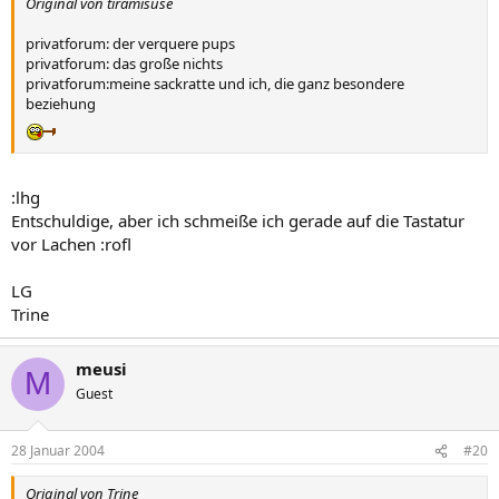
Original von tiramisuse
privatforum: der verquere pups
privatforum: das große nichts
privatforum:meine sackratte und ich, die ganz besondere
beziehung
:lhg
Entschuldige, aber ich schmeiße ich gerade auf die Tastatur
vor Lachen :rofl
LG
Trine
meusi
M
Guest
28 Januar 2004
#20
Original von Trine