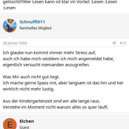
gelöscht!!!Wer Lesen kann ist klar im Vorteil :Lesen :Lesen
will... vielleicht ja doch, aber ich muss es einfach sagen:
:Lesen
DU DREHST DICH ALLE 5 MINUTEN NACH DEM WIND.
Schnuffi011
Eben noch Geschrei und jetzt Geheim-User in Mellis Forum. Das
Namhaftes Mitglied
passt mal wieder !
28 Januar 2004
#12
Ich glaube nun kommt immer mehr Stress auf,
auch ich habe mich seiddem ich mich angemeldet habe,
eigentlich versucht niemanden anzugreifen.
Was Mir auch nicht gut liegt.
Ich mache gerne Spass mit, aber langsam ist das hin und her
wirklich nicht mehr lustig.
Aus der Kindergartenzeit sind wir alle lange raus.
Verstehe im Moment nicht warum alles so quer läuft.
Elchen
E
Guest