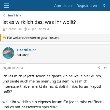
Anmelden
Registrieren
Small Talk
ist es wirklich das, was ihr wollt?
E
E
tiramisuse
28 Januar 2004
r
r
s
Für weitere Antworten geschlossen.
s
t
t
e
e
tiramisuse
l
l
l
belustigt
l
e
t
r
a
28 Januar 2004
#1
m
ich les mich ja jetzt schon ne ganze kleine weile hier durch,
und senfe auch meine meinung zu dem, was mich
interessiert, aber merkt ihr nicht, daß ihr das forum kaputt
reißt?
wollt ihr wirklich ein eigenes forum für jeden mist eröffnen
und es mit passworten sperren?