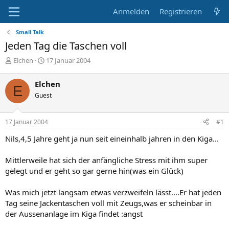
Anmelden
Registrieren
Small Talk
Jeden Tag die Taschen voll
E
E
Elchen
17 Januar 2004
r
r
s
s
Elchen
E
t
t
Guest
e
e
l
l
l
l
17 Januar 2004
#1
e
t
r
a
Nils,4,5 Jahre geht ja nun seit eineinhalb jahren in den Kiga...
m
Mittlerweile hat sich der anfängliche Stress mit ihm super
gelegt und er geht so gar gerne hin(was ein Glück)
Was mich jetzt langsam etwas verzweifeln lässt....Er hat jeden
Tag seine Jackentaschen voll mit Zeugs,was er scheinbar in
der Aussenanlage im Kiga findet :angst