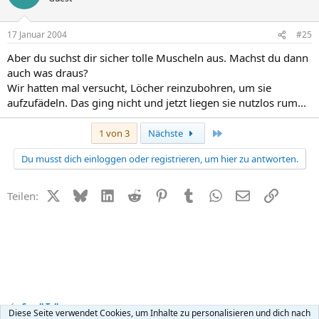
17 Januar 2004
#25
Aber du suchst dir sicher tolle Muscheln aus. Machst du dann
auch was draus?
Wir hatten mal versucht, Löcher reinzubohren, um sie
aufzufädeln. Das ging nicht und jetzt liegen sie nutzlos rum...
Letzte
1 von 3
Nächste
Du musst dich einloggen oder registrieren, um hier zu antworten.
X (Twitter)
Bluesky
LinkedIn
Reddit
Pinterest
Tumblr
WhatsApp
E-Mail
Link
Teilen:
Small Talk
Diese Seite verwendet Cookies, um Inhalte zu personalisieren und dich nach