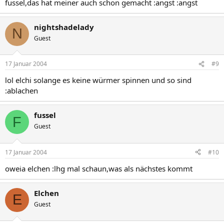
fussel,das hat meiner auch schon gemacht :angst :angst
nightshadelady
N
Guest
17 Januar 2004
#9
lol elchi solange es keine würmer spinnen und so sind
:ablachen
fussel
F
Guest
17 Januar 2004
#10
oweia elchen :lhg mal schaun,was als nächstes kommt
Elchen
E
Guest