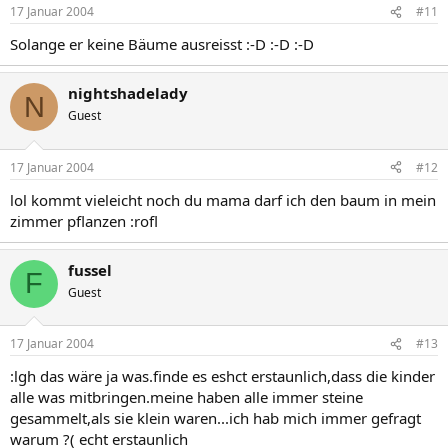
17 Januar 2004
#11
Solange er keine Bäume ausreisst :-D :-D :-D
nightshadelady
N
Guest
17 Januar 2004
#12
lol kommt vieleicht noch du mama darf ich den baum in mein
zimmer pflanzen :rofl
fussel
F
Guest
17 Januar 2004
#13
:lgh das wäre ja was.finde es eshct erstaunlich,dass die kinder
alle was mitbringen.meine haben alle immer steine
gesammelt,als sie klein waren...ich hab mich immer gefragt
warum ?( echt erstaunlich