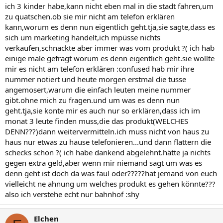
ich 3 kinder habe,kann nicht eben mal in die stadt fahren,um
zu quatschen.ob sie mir nicht am telefon erklären
kann,worum es denn nun eigentlich geht.tja,sie sagte,dass es
sich um marketing handelt,ich mpüsse nichts
verkaufen,schnackte aber immer was vom produkt ?( ich hab
einige male gefragt worum es denn eigentlich geht.sie wollte
mir es nicht am telefon erklären :confused hab mir ihre
nummer notiert und heute morgen erstmal die tusse
angemosert,warum die einfach leuten meine nummer
gibt.ohne mich zu fragen.und um was es denn nun
geht.tja,sie konte mir es auch nur so erklären,dass ich im
monat 3 leute finden muss,die das produkt(WELCHES
DENN???)dann weitervermitteln.ich muss nicht von haus zu
haus nur etwas zu hause telefonieren...und dann flattern die
schecks schon ?( ich habe dankend abgelehnt.hätte ja nichts
gegen extra geld,aber wenn mir niemand sagt um was es
denn geht ist doch da was faul oder?????hat jemand von euch
vielleicht ne ahnung um welches produkt es gehen könnte???
also ich verstehe echt nur bahnhof :shy
Elchen