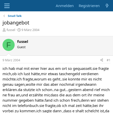
Anmelden
Registrieren
Small Talk
jobangebot
E
E
fussel
9 März 2004
r
r
s
s
fussel
F
t
t
Guest
e
e
l
l
l
l
9 März 2004
#1
e
t
r
a
ich hab mal mit einer hier aus em ort so gequasselt.sie fragte
m
mich,ob ich lust hätte,mir etwas taschengeld verdienen
möchte.ich fragte,worum es geht..sie konnte mir es nicht
genau sagen,wolte mir das aber nochmal irgendwann
erklären.da stutzte ich schon..na gut...gestern abend rief mich
ne frau an,und erzählte mir,dass die aus dem ort ihr meine
nummer gegeben hätte.fand ich schon frech,denn wir stehen
nicht im telefonbuch.sie fragte,ob ich mal zeit hätte,bei ihr
vorbei zu kommen.ich sagte dann ,dass e shalt schelcht ist,da