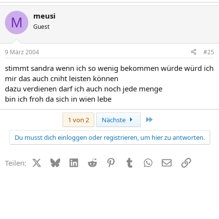
meusi
M
Guest
9 März 2004
#25
stimmt sandra wenn ich so wenig bekommen würde würd ich
mir das auch cniht leisten können
dazu verdienen darf ich auch noch jede menge
bin ich froh da sich in wien lebe
Letzte
1 von 2
Nächste
Du musst dich einloggen oder registrieren, um hier zu antworten.
X (Twitter)
Bluesky
LinkedIn
Reddit
Pinterest
Tumblr
WhatsApp
E-Mail
Link
Teilen: