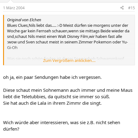
1 März 2004
#15
Original von Elchen
Blues Clues,Nils liebt das..... :-D Meist dürfen sie morgens unter der
Woche gar kein Fernseh schauen,wenn sie mittags Beide wieder da
snd,schaut Nils meist einen Walt Disney Film,wir haben fast alle
:wow und Sven schaut meist in seinem Zimmer Pokemon oder Yu-
Gi-Oh
Was sie noch schön finden ist dieser Spongebob Schwammkopf
Zum Vergrößern anklicken....
:uebel und auch dieses Art Attack,wo gebastelt wird....
oh ja, ein paar Sendungen habe ich vergessen.
Diese schaut mein Sohnemann auch immer und meine Maus
liebt die Teletubbies, da quitscht sie immer so süß.
Sie hat auch die Lala in ihrem Zimmr die singt.
Wich würde aber interessieren, was sie z.B. nicht sehen
dürfen?