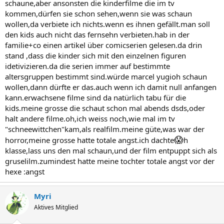
schaune,aber ansonsten die kinderfilme die im tv
kommen,dürfen sie schon sehen,wenn sie was schaun
wollen,da verbiete ich nichts.wenn es ihnen gefällt.man soll
den kids auch nicht das fernsehn verbieten.hab in der
familie+co einen artikel über comicserien gelesen.da drin
stand ,dass die kinder sich mit den einzelnen figuren
idetivizieren.da die serien immer auf bestimmte
altersgruppen bestimmt sind.würde marcel yugioh schaun
wollen,dann dürfte er das.auch wenn ich damit null anfangen
kann.erwachsene filme sind da natürlich tabu für die
kids.meine grosse die schaut schon mal abends dsds,oder
halt andere filme.oh,ich weiss noch,wie mal im tv
"schneewittchen"kam,als realfilm.meine güte,was war der
😱
horror,meine grosse hatte totale angst.ich dachte
h
klasse,lass uns den mal schaun,und der film entpuppt sich als
gruselilm.zumindest hatte meine tochter totale angst vor der
hexe :angst
Myri
Aktives Mitglied