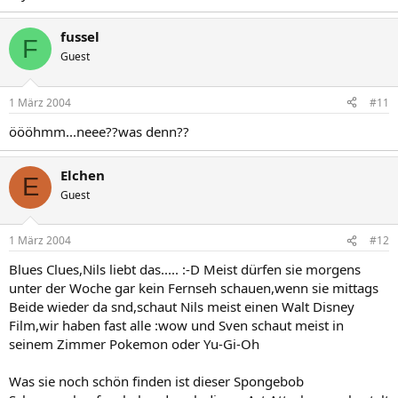
fussel
F
Guest
1 März 2004
#11
öööhmm...neee??was denn??
Elchen
E
Guest
1 März 2004
#12
Blues Clues,Nils liebt das..... :-D Meist dürfen sie morgens
unter der Woche gar kein Fernseh schauen,wenn sie mittags
Beide wieder da snd,schaut Nils meist einen Walt Disney
Film,wir haben fast alle :wow und Sven schaut meist in
seinem Zimmer Pokemon oder Yu-Gi-Oh
Was sie noch schön finden ist dieser Spongebob