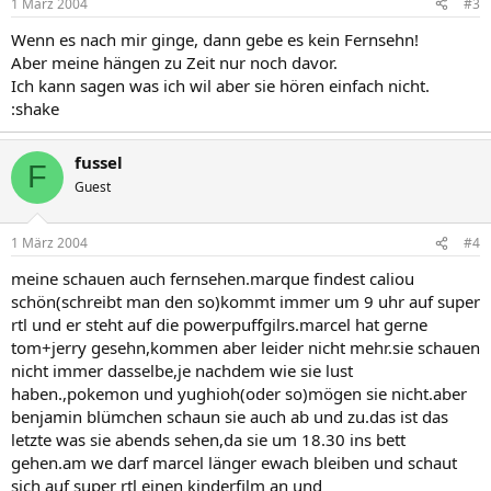
1 März 2004
#3
Wenn es nach mir ginge, dann gebe es kein Fernsehn!
Aber meine hängen zu Zeit nur noch davor.
Ich kann sagen was ich wil aber sie hören einfach nicht.
:shake
fussel
F
Guest
1 März 2004
#4
meine schauen auch fernsehen.marque findest caliou
schön(schreibt man den so)kommt immer um 9 uhr auf super
rtl und er steht auf die powerpuffgilrs.marcel hat gerne
tom+jerry gesehn,kommen aber leider nicht mehr.sie schauen
nicht immer dasselbe,je nachdem wie sie lust
haben.,pokemon und yughioh(oder so)mögen sie nicht.aber
benjamin blümchen schaun sie auch ab und zu.das ist das
letzte was sie abends sehen,da sie um 18.30 ins bett
gehen.am we darf marcel länger ewach bleiben und schaut
sich auf super rtl einen kinderfilm an und