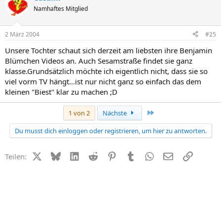
Namhaftes Mitglied
2 März 2004
#25
Unsere Tochter schaut sich derzeit am liebsten ihre Benjamin
Blümchen Videos an. Auch Sesamstraße findet sie ganz
klasse.Grundsätzlich möchte ich eigentlich nicht, dass sie so
viel vorm TV hängt...ist nur nicht ganz so einfach das dem
kleinen "Biest" klar zu machen ;D
Letzte
1 von 2
Nächste
Du musst dich einloggen oder registrieren, um hier zu antworten.
X (Twitter)
Bluesky
LinkedIn
Reddit
Pinterest
Tumblr
WhatsApp
E-Mail
Link
Teilen: