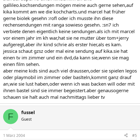
gallileo.kochsendungen mögen meine auch gerne sehen,auf
kika kommt am we die kochcharts.und marcel hat früher
gerne biolek gesehn :rofl oder ich musste ihn diese
rechensendungen mit ranga sowieso gesehn. :sn7 ich
verbiete denen eigentlich keine sendungen.als ich mit marcel
vor einem jahr im kh war,hat sie ne mutter über tom+jerry
aufgeregt,aber ihr kind schrie als erster hier,als es kam.
jessica schaut gzsz oder mal eine sendung auf kika.sie hat
einen tv im zimmer und ein dvd,da kann sie,wenn sie mag
einen film sehen.
aber meine kids sind auch viel draussen,oder sie spielen legos
oder playmobil im zimmer oder baslteln,kommt ganz drauf
an,wie sie lust haben,oder wenn ich was backen will oder mit
ihnen bastel sind sie immer begeistert.aber genausogerne
schauen sie halt auch mal nachmittags lieber tv
fussel
F
Guest
1 März 2004
#5