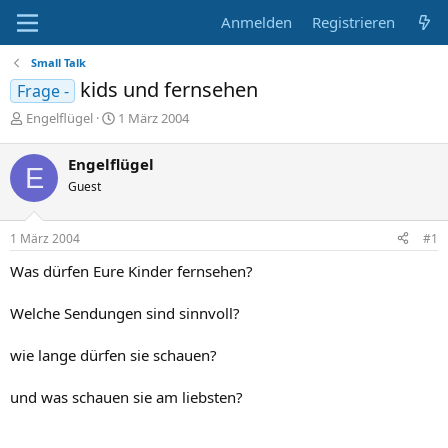
Anmelden
Registrieren
Small Talk
kids und fernsehen
Frage -
E
E
Engelflügel
1 März 2004
r
r
s
s
Engelflügel
E
t
t
Guest
e
e
l
l
l
l
1 März 2004
#1
e
t
r
a
Was dürfen Eure Kinder fernsehen?
m
Welche Sendungen sind sinnvoll?
wie lange dürfen sie schauen?
und was schauen sie am liebsten?