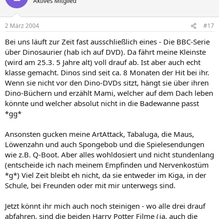
Aktives Mitglied
2 März 2004
#17
Bei uns läuft zur Zeit fast ausschließlich eines - Die BBC-Serie
über Dinosaurier (hab ich auf DVD). Da fährt meine Kleinste
(wird am 25.3. 5 Jahre alt) voll drauf ab. Ist aber auch echt
klasse gemacht. Dinos sind seit ca. 8 Monaten der Hit bei ihr.
Wenn sie nicht vor den Dino-DVDs sitzt, hängt sie über ihren
Dino-Büchern und erzählt Mami, welcher auf dem Dach leben
könnte und welcher absolut nicht in die Badewanne passt
*gg*
Ansonsten gucken meine ArtAttack, Tabaluga, die Maus,
Löwenzahn und auch Spongebob und die Spielesendungen
wie z.B. Q-Boot. Aber alles wohldosiert und nicht stundenlang
(entscheide ich nach meinem Empfinden und Nervenkostüm
*g*) Viel Zeit bleibt eh nicht, da sie entweder im Kiga, in der
Schule, bei Freunden oder mit mir unterwegs sind.
Jetzt könnt ihr mich auch noch steinigen - wo alle drei drauf
abfahren, sind die beiden Harry Potter Filme (ja, auch die