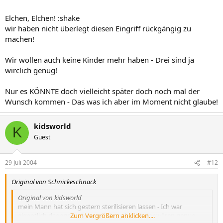
Elchen, Elchen! :shake
wir haben nicht überlegt diesen Eingriff rückgängig zu
machen!
Wir wollen auch keine Kinder mehr haben - Drei sind ja
wirclich genug!
Nur es KÖNNTE doch vielleicht später doch noch mal der
Wunsch kommen - Das was ich aber im Moment nicht glaube!
kidsworld
K
Guest
29 Juli 2004
#12
Original von Schnickeschnack
Original von kidsworld
mein Mann hat sich gestern sterilisieren lassen - Ich war
eigentlich dagegen, aber er meinte drei Kinder wären genug.
Zum Vergrößern anklicken....