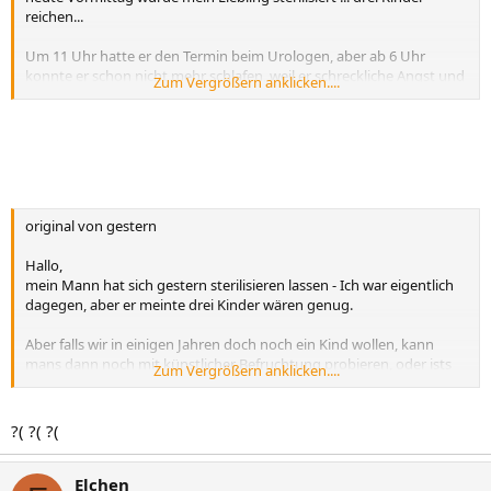
reichen...
Um 11 Uhr hatte er den Termin beim Urologen, aber ab 6 Uhr
konnte er schon nicht mehr schlafen, weil er schreckliche Angst und
Zum Vergrößern anklicken....
Alpträume deswegen hatte.
Jetzt hat er es überstanden... und es war nicht so schlimm wie er
sichs vorgestellt hatte. Er geht nur noch ein bischen breitbeinig
Jetzt kann die wieder scheinen!
original von gestern
Hallo,
mein Mann hat sich gestern sterilisieren lassen - Ich war eigentlich
dagegen, aber er meinte drei Kinder wären genug.
Aber falls wir in einigen Jahren doch noch ein Kind wollen, kann
mans dann noch mit künstlicher Befruchtung probieren, oder ists
Zum Vergrößern anklicken....
jetzt ganz vorbei nit Kinderkriegen?
Hab da nämlich überhaupt keine Ahnung!
?( ?( ?(
Elchen