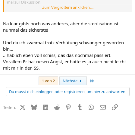
mal zur Diskussion.
Zum Vergrößern anklicken....
Übrigends es gibt noch anderes als Pille und Kondom!
Na klar gibts noch was anderes, aber die sterilisation ist
LG
salido
nunmal das sicherste!
Und da ich zweimal trotz Verhütung schwanger geworden
bin...
...hab ich eben voll schiss, das das nochmal passiert.
Vorallem Er hat riesen Angst, er hatte es ja auch nicht leicht
mit mir in den SS.
Letzte
1 von 2
Nächste
Du musst dich einloggen oder registrieren, um hier zu antworten.
X (Twitter)
Bluesky
LinkedIn
Reddit
Pinterest
Tumblr
WhatsApp
E-Mail
Link
Teilen: