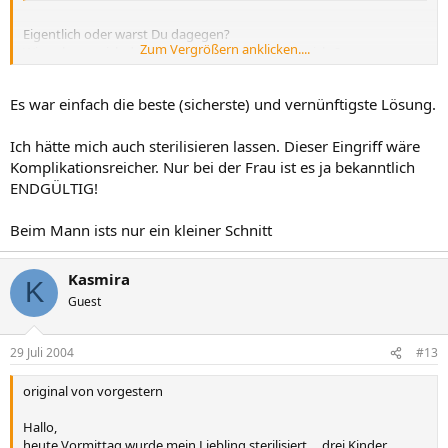
Eigentlich oder warst Du dagegen?
Zum Vergrößern anklicken....
Wieso hat er sich durchsetzen können, Du aber nicht?
Fragen über Fragen...
Es war einfach die beste (sicherste) und vernünftigste Lösung.
Ich hätte mich auch sterilisieren lassen. Dieser Eingriff wäre
Komplikationsreicher. Nur bei der Frau ist es ja bekanntlich
ENDGÜLTIG!
Beim Mann ists nur ein kleiner Schnitt
Kasmira
K
Guest
29 Juli 2004
#13
original von vorgestern
Hallo,
heute Vormittag wurde mein Liebling sterilisiert ... drei Kinder