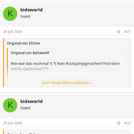
kidsworld
K
Guest
29 Juli 2004
#21
Original von Elchen
Original von kidsworld
Wie war das nochmal ?( ?( Kein Rückgängigmachen??nd dann
solche Gedanken????
Darf ich mal fragen,wie alt Dein Partner/Mann ist??
Zum Vergrößern anklicken....
Zum Vergrößern anklicken....
Ich schrieb... "es KÖNNTE"
kidsworld
K
Und mit sicherheit wollen wir beide im Moment wirklich KEINE
Guest
Kinder mehr.
Die Angst vor einer neuen Schwangerschaft hat uns (oder besser
29 Juli 2004
#22
gesagt ihn) wohl dazu getrieben.