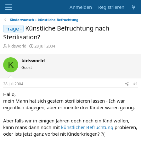
Anmelden
Registrieren
Kinderwunsch + künstliche Befruchtung
Künstliche Befruchtung nach
Frage -
Sterilisation?
E
E
kidsworld
28 Juli 2004
r
r
s
s
kidsworld
K
t
t
Guest
e
e
l
l
l
l
28 Juli 2004
#1
e
t
r
a
Hallo,
m
mein Mann hat sich gestern sterilisieren lassen - Ich war
eigentlich dagegen, aber er meinte drei Kinder wären genug.
Aber falls wir in einigen Jahren doch noch ein Kind wollen,
kann mans dann noch mit
künstlicher Befruchtung
probieren,
oder ists jetzt ganz vorbei nit Kinderkriegen? ?(