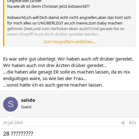
Original von Elchen
Ach ja.. er ist 28 Jahre.
Na,wie alt ist denn Christian jetzt,kidsworld??
Kidsworld,ich will Dich damit echt nicht angreifen,aber das hört sich
für mich alles so UNÜBERLEGT an,ich meine,zum baby machen
gehören Zwei,und zum Verhüten eben auch!!Und gerade bei so
einem Eingriff muss doch drüber geredet werden..
Zum Vergrößern anklicken....
Ich würde es nicht zulassen,daß mein Mann sich jetzt strilisieren
lassen würde,trotz unserer zwei Kinder und trotz unseren Alters von
33 Jahren......
Es war sehr gut überlegt. Wir haben auch oft drüber geredet.
Wir haben auch mit drei Ärzten drüber geredet...
...die haben alle gesagt ER solle es machen lassen, da es nix
endgültiges wäre, so wie bei der Frau...
...sonst hätte ich es auch gerne machen lassen.
salido
S
Guest
29 Juli 2004
#23
28 ?????????