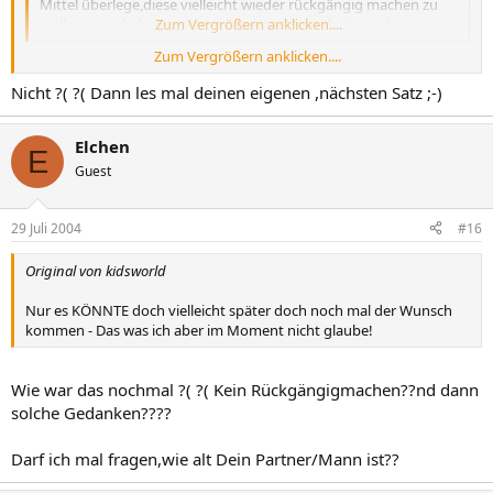
Mittel überlege,diese vielleicht wieder rückgängig machen zu
wollen........ :shake So ganz verstehen kann ich das nicht sorry...
Zum Vergrößern anklicken....
Zum Vergrößern anklicken....
Elchen, Elchen! :shake
Nicht ?( ?( Dann les mal deinen eigenen ,nächsten Satz ;-)
wir haben nicht überlegt diesen Eingriff rückgängig zu machen!
Elchen
E
Guest
29 Juli 2004
#16
Original von kidsworld
Nur es KÖNNTE doch vielleicht später doch noch mal der Wunsch
kommen - Das was ich aber im Moment nicht glaube!
Wie war das nochmal ?( ?( Kein Rückgängigmachen??nd dann
solche Gedanken????
Darf ich mal fragen,wie alt Dein Partner/Mann ist??