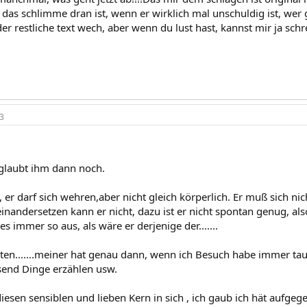
 das schlimme dran ist, wenn er wirklich mal unschuldig ist, wer
 der restliche text wech, aber wenn du lust hast, kannst mir ja sc
3
 glaubt ihm dann noch.
, er darf sich wehren,aber nicht gleich körperlich. Er muß sich nic
inandersetzen kann er nicht, dazu ist er nicht spontan genug, als
es immer so aus, als wäre er derjenige der.......
lten.......meiner hat genau dann, wenn ich Besuch habe immer ta
usend Dinge erzählen usw.
diesen sensiblen und lieben Kern in sich , ich gaub ich hät aufgeg