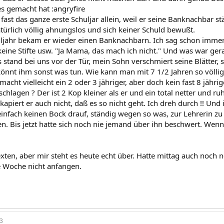
es gemacht hat :angryfire
fast das ganze erste Schuljar allein, weil er seine Banknachbar 
atürlich völlig ahnungslos und sich keiner Schuld bewußt.
huljahr bekam er wieder einen Banknachbarn. Ich sag schon immer,
 keine Stifte usw. "Ja Mama, das mach ich nicht." Und was war ger
stand bei uns vor der Tür, mein Sohn verschmiert seine Blätter, 
h könnt ihm sonst was tun. Wie kann man mit 7 1/2 Jahren so völlig
acht vielleicht ein 2 oder 3 jähriger, aber doch kein fast 8 jährig
schlagen ? Der ist 2 Kop kleiner als er und ein total netter und ruh
apiert er auch nicht, daß es so nicht geht. Ich dreh durch !! Und
einfach keinen Bock drauf, ständig wegen so was, zur Lehrerin 
n. Bis jetzt hatte sich noch nie jemand über ihn beschwert. Wenn
texten, aber mir steht es heute echt über. Hatte mittag auch noch
 Woche nicht anfangen.
3