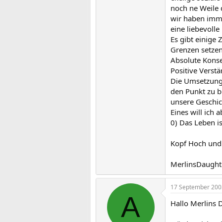
noch ne Weile d
wir haben imme
eine liebevolle
Es gibt einige 
Grenzen setzen
Absolute Kons
Positive Verst
Die Umsetzung i
den Punkt zu br
unsere Geschich
Eines will ich
0) Das Leben i
Kopf Hoch und 
MerlinsDaught
17 September 200
A
Hallo Merlins 