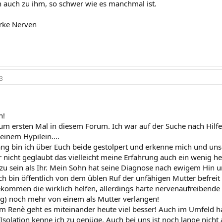
ch auch zu ihm, so schwer wie es manchmal ist.
rke Nerven
3
n!
zum ersten Mal in diesem Forum. Ich war auf der Suche nach Hilfe
inem Hypilein....
ng bin ich über Euch beide gestolpert und erkenne mich und unse
r nicht geglaubt das vielleicht meine Erfahrung auch ein wenig he
r zu sein als Ihr. Mein Sohn hat seine Diagnose nach ewigem Hin
Ich bin öffentlich von dem üblen Ruf der unfähigen Mutter befrei
kommen die wirklich helfen, allerdings harte nervenaufreibende
ang) noch mehr von einem als Mutter verlangen!
 Renè geht es miteinander heute viel besser! Auch im Umfeld hat
 Isolation kenne ich zu genüge. Auch bei uns ist noch lange nicht