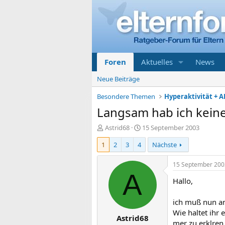
Foren
Aktuelles
News
Neue Beiträge
Besondere Themen
Hyperaktivität + A
Langsam hab ich keine
E
E
Astrid68
15 September 2003
r
r
1
2
3
4
Nächste
s
s
t
t
e
e
15 September 200
l
l
A
Hallo,
l
l
e
t
r
a
ich muß nun an
m
Wie haltet ihr 
Astrid68
mer zu erklren