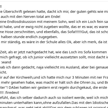
!!
ie Überschrift gelesen hatte, dacht ich mir, der guten gehts wie mi
it auch mit den Nerven total am Ende!
 eine Endlosdiskussion mit meinem Sohn, weil ich ein Loch fein sa
t habe, und er ewig nicht zugeben wollte, das er es war, es waren
ne Hose zerschnitten, und ebenfalls, das Sofa!!!!!!!Gut, das ist s
r halben stunde endlich zugegeben.
 mir ständig, es wäre in der Schule alles Ok, aber ich merk, da is
Zeit, als er jetzt nachgedacht hat, wie das Loch ins Sofa kommen
ich gefragt, ob ich Junior vielleicht aussetzten sollt, mist dacht ic
s :wand
hab ich dann gedacht, naja vielleicht ins Ausland, aber bei gena
icht.
r auf der Kirchweih,und ich hatte mich nur 3 Minuten mit ner Fra
 mehr gesehen habe, was macht er hält sich die Ohren zu, und Br
iter"! DAbei hatten wir gestern erst regeln durchgekaut, die erste
!!! :firedevil
efühl, das ich selber dadurch auch so isoliert werde, weil ich m
 minuten unterhalten kann,ohne aufzufallen.Das mit den Idiotisch
anchmal, was geht jetzt ab!!!!Das mir dem schlagen ist original 