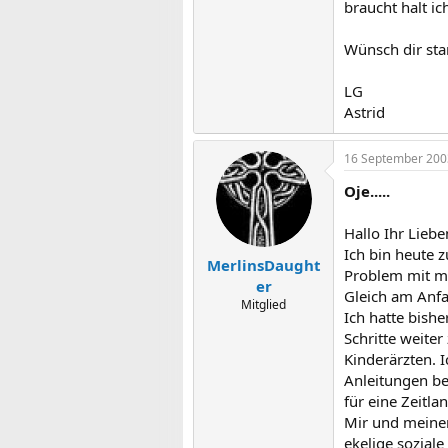
braucht halt i
Wünsch dir sta
LG
Astrid
16 September 200
Oje.....
Hallo Ihr Liebe
Ich bin heute 
MerlinsDaught
Problem mit me
er
Gleich am Anfa
Mitglied
Ich hatte bishe
Schritte weite
Kinderärzten. 
Anleitungen be
für eine Zeitl
Mir und meinem
ekelige soziale