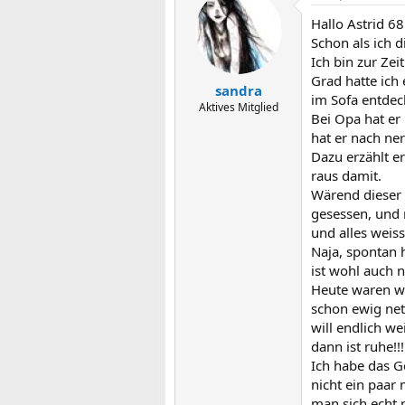
Hallo Astrid 68
Schon als ich d
Ich bin zur Ze
Grad hatte ich
sandra
im Sofa entdeck
Aktives Mitglied
Bei Opa hat er 
hat er nach ne
Dazu erzählt er
raus damit.
Wärend dieser 
gesessen, und m
und alles weis
Naja, spontan 
ist wohl auch n
Heute waren wi
schon ewig net
will endlich we
dann ist ruhe!!!!
Ich habe das G
nicht ein paar
man sich echt m