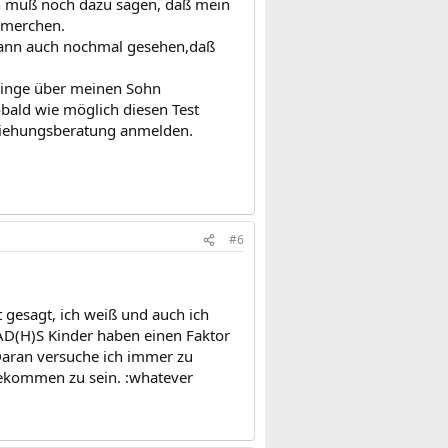
ch muß noch dazu sagen, daß mein
äumerchen.
 dann auch nochmal gesehen,daß
 Dinge über meinen Sohn
obald wie möglich diesen Test
ziehungsberatung anmelden.
#6
 gesagt, ich weiß und auch ich
 AD(H)S Kinder haben einen Faktor
Daran versuche ich immer zu
gekommen zu sein. :whatever