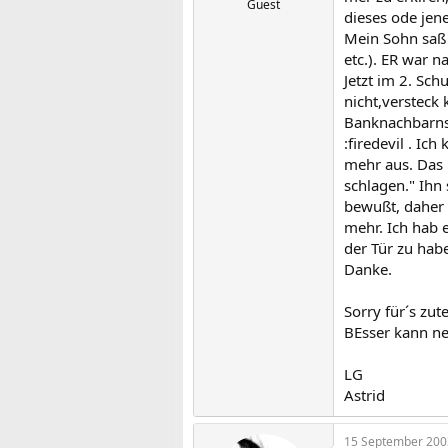
Guest
dieses ode jen
Mein Sohn saß 
etc.). ER war n
Jetzt im 2. Sc
nicht,versteck
Banknachbarns 
:firedevil . Ic
mehr aus. Das m
schlagen." Ihn 
bewußt, daher k
mehr. Ich hab 
der Tür zu habe
Danke.
Sorry für´s zu
BEsser kann ne
LG
Astrid
15 September 200