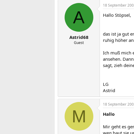
18 September 200
A
Hallo Stöpsel,
das ist ja gut 
Astrid68
ruhig höher ang
Guest
Ich muß mich e
ansehen. Dann
sagt, zieh dein
LG
Astrid
18 September 200
M
Hallo
Mir geht es ge
weg haut sie un