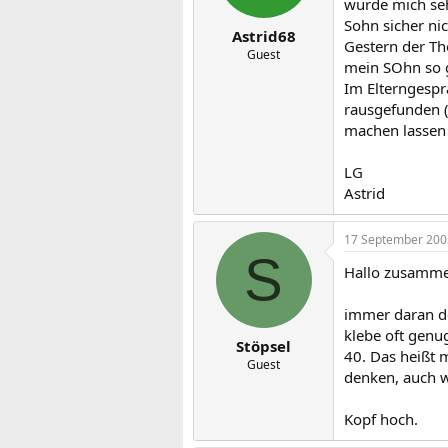
würde mich seh
Sohn sicher nic
Astrid68
Gestern der Th
Guest
mein SOhn so ga
Im Elterngespr
rausgefunden (
machen lassen
LG
Astrid
17 September 200
S
Hallo zusamme
immer daran de
klebe oft genu
Stöpsel
40. Das heißt 
Guest
denken, auch w
Kopf hoch.