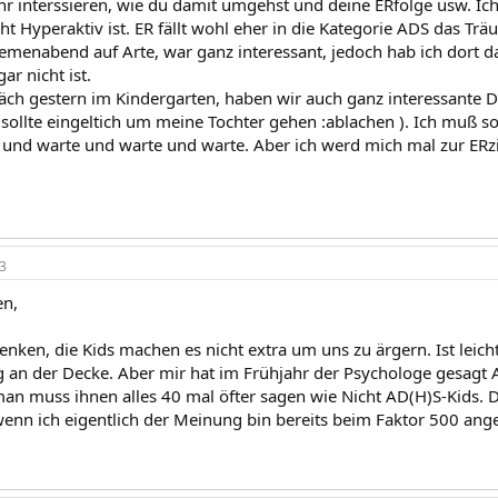
r interssieren, wie du damit umgehst und deine ERfolge usw. I
ht Hyperaktiv ist. ER fällt wohl eher in die Kategorie ADS das Tr
emenabend auf Arte, war ganz interessant, jedoch hab ich dort
r nicht ist.
äch gestern im Kindergarten, haben wir auch ganz interessante
sollte eingeltich um meine Tochter gehen :ablachen ). Ich muß s
 und warte und warte und warte. Aber ich werd mich mal zur ER
3
n,
nken, die Kids machen es nicht extra um uns zu ärgern. Ist leicht
g an der Decke. Aber mir hat im Frühjahr der Psychologe gesagt
man muss ihnen alles 40 mal öfter sagen wie Nicht AD(H)S-Kids. 
enn ich eigentlich der Meinung bin bereits beim Faktor 500 an