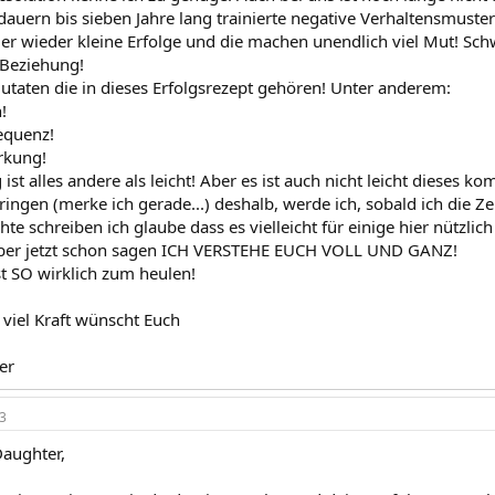
auern bis sieben Jahre lang trainierte negative Verhaltensmuster 
r wieder kleine Erfolge und die machen unendlich viel Mut! S
 Beziehung!
Zutaten die in dieses Erfolgsrezept gehören! Unter anderem:
!
equenz!
ärkung!
st alles andere als leicht! Aber es ist auch nicht leicht dieses 
ingen (merke ich gerade...) deshalb, werde ich, sobald ich die Ze
te schreiben ich glaube dass es vielleicht für einige hier nützlich 
 aber jetzt schon sagen ICH VERSTEHE EUCH VOLL UND GANZ!
st SO wirklich zum heulen!
viel Kraft wünscht Euch
er
3
Daughter,