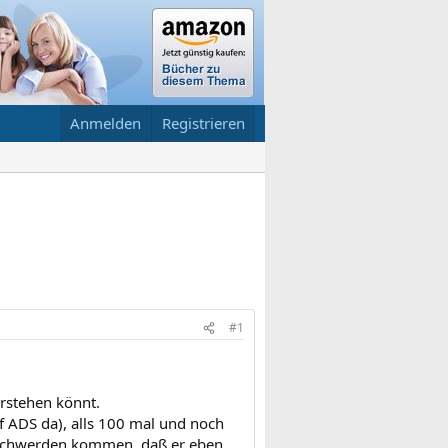
Anmelden
Registrieren
#1
rstehen könnt.
auf ADS da), alls 100 mal und noch
Beschwerden kommen, daß er eben