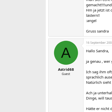
gemacht!!!!und
Hm ja jetzt ist
lästern!!
:angel
Gruss sandra
16 September 200
A
Hallo Sandra,
ja genau , wer
Astrid68
Ich sag ihm oft
Guest
sprachlich ause
Natürlich sieht 
Ach ja unterha
Dinge, will ta
Hätte er nicht 