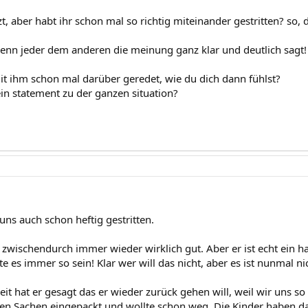
zt, aber habt ihr schon mal so richtig miteinander gestritten? so,
 wenn jeder dem anderen die meinung ganz klar und deutlich sagt!
it ihm schon mal darüber geredet, wie du dich dann fühlst?
ein statement zu der ganzen situation?
uns auch schon heftig gestritten.
h zwischendurch immer wieder wirklich gut. Aber er ist echt ein h
e es immer so sein! Klar wer will das nicht, aber es ist nunmal 
Zeit hat er gesagt das er wieder zurück gehen will, weil wir uns so 
zen Sachen eingepackt und wollte schon weg. Die Kinder haben