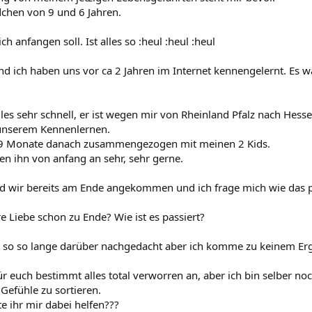
chen von 9 und 6 Jahren.
ch anfangen soll. Ist alles so :heul :heul :heul
d ich haben uns vor ca 2 Jahren im Internet kennengelernt. Es wa
lles sehr schnell, er ist wegen mir von Rheinland Pfalz nach He
nserem Kennenlernen.
 9 Monate danach zusammengezogen mit meinen 2 Kids.
en ihn von anfang an sehr, sehr gerne.
d wir bereits am Ende angekommen und ich frage mich wie das p
e Liebe schon zu Ende? Wie ist es passiert?
 so so lange darüber nachgedacht aber ich komme zu keinem Erg
ür euch bestimmt alles total verworren an, aber ich bin selber no
efühle zu sortieren.
te ihr mir dabei helfen???