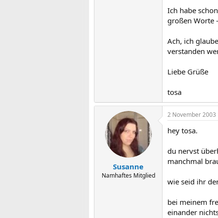
Ich habe schon
großen Worte - 
Ach, ich glaub
verstanden we
Liebe Grüße
tosa
2 November 2003
hey tosa.
du nervst über
manchmal brauc
Susanne
Namhaftes Mitglied
wie seid ihr d
bei meinem fre
einander nicht