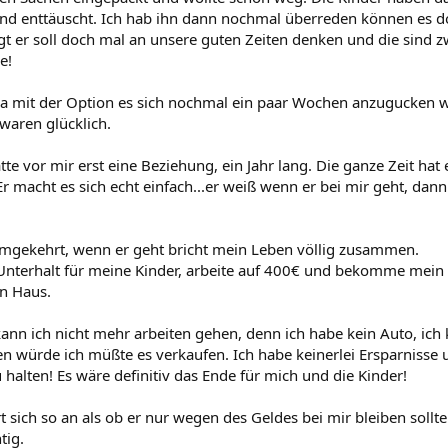
und enttäuscht. Ich hab ihn dann nochmal überreden können es d
t er soll doch mal an unsere guten Zeiten denken und die sind z
e!
da mit der Option es sich nochmal ein paar Wochen anzugucken wi
 waren glücklich.
tte vor mir erst eine Beziehung, ein Jahr lang. Die ganze Zeit ha
Er macht es sich echt einfach...er weiß wenn er bei mir geht, dan
 umgekehrt, wenn er geht bricht mein Leben völlig zusammen.
terhalt für meine Kinder, arbeite auf 400€ und bekomme mein 
n Haus.
ann ich nicht mehr arbeiten gehen, denn ich habe kein Auto, ich
n würde ich müßte es verkaufen. Ich habe keinerlei Ersparniss
halten! Es wäre definitiv das Ende für mich und die Kinder!
t sich so an als ob er nur wegen des Geldes bei mir bleiben sollte...
tig.