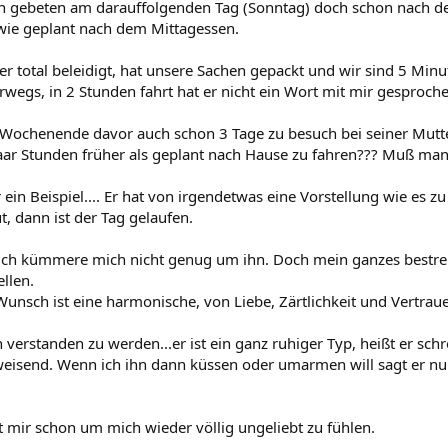
hn gebeten am darauffolgenden Tag (Sonntag) doch schon nach d
 wie geplant nach dem Mittagessen.
er total beleidigt, hat unsere Sachen gepackt und wir sind 5 Min
rwegs, in 2 Stunden fahrt hat er nicht ein Wort mit mir gesproch
 Wochenende davor auch schon 3 Tage zu besuch bei seiner Mutt
ar Stunden früher als geplant nach Hause zu fahren??? Muß man d
 ein Beispiel.... Er hat von irgendetwas eine Vorstellung wie es 
t, dann ist der Tag gelaufen.
ich kümmere mich nicht genug um ihn. Doch mein ganzes bestreb
ellen.
Wunsch ist eine harmonische, von Liebe, Zärtlichkeit und Vertrau
 verstanden zu werden...er ist ein ganz ruhiger Typ, heißt er schrei
eisend. Wenn ich ihn dann küssen oder umarmen will sagt er nur : 
t mir schon um mich wieder völlig ungeliebt zu fühlen.