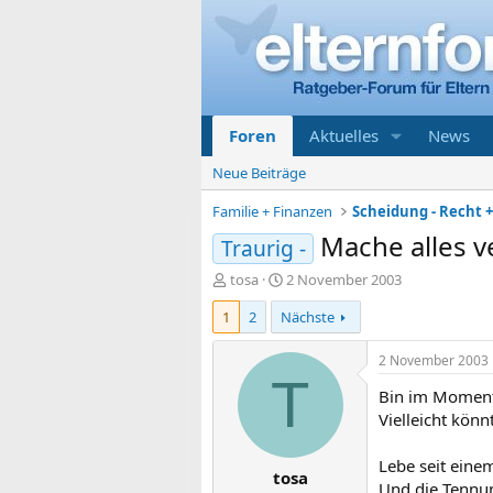
Foren
Aktuelles
News
Neue Beiträge
Familie + Finanzen
Scheidung - Recht 
Mache alles v
Traurig -
E
E
tosa
2 November 2003
r
r
1
2
Nächste
s
s
t
t
e
e
2 November 2003
l
l
T
Bin im Moment t
l
l
e
t
Vielleicht könnt
r
a
m
Lebe seit eine
tosa
Und die Tennun