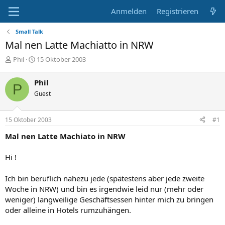
Anmelden
Registrieren
Small Talk
Mal nen Latte Machiatto in NRW
E
E
Phil
15 Oktober 2003
r
r
s
s
Phil
P
t
t
Guest
e
e
l
l
l
l
15 Oktober 2003
#1
e
t
r
a
Mal nen Latte Machiato in NRW
m
Hi !
Ich bin beruflich nahezu jede (spätestens aber jede zweite
Woche in NRW) und bin es irgendwie leid nur (mehr oder
weniger) langweilige Geschäftsessen hinter mich zu bringen
oder alleine in Hotels rumzuhängen.