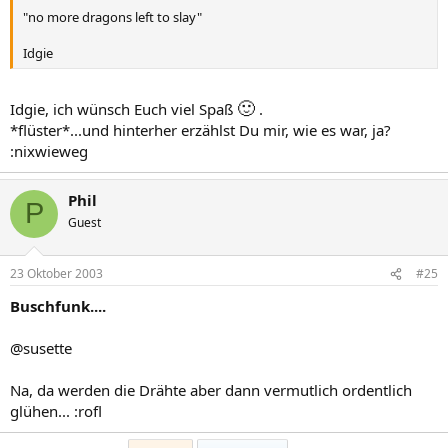
"no more dragons left to slay"
Idgie
🙂
Idgie, ich wünsch Euch viel Spaß
.
*flüster*...und hinterher erzählst Du mir, wie es war, ja?
:nixwieweg
Phil
P
Guest
23 Oktober 2003
#25
Buschfunk....
@susette
Na, da werden die Drähte aber dann vermutlich ordentlich
glühen... :rofl