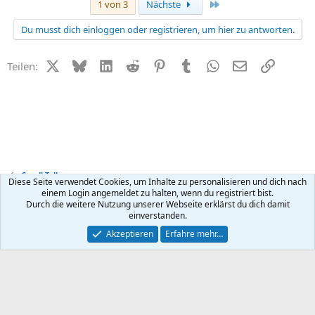
Letzte
1 von 3
Nächste
Du musst dich einloggen oder registrieren, um hier zu antworten.
X (Twitter)
Bluesky
LinkedIn
Reddit
Pinterest
Tumblr
WhatsApp
E-Mail
Link
Teilen:
Small Talk
Diese Seite verwendet Cookies, um Inhalte zu personalisieren und dich nach
einem Login angemeldet zu halten, wenn du registriert bist.
Durch die weitere Nutzung unserer Webseite erklärst du dich damit
Kontakt
Nutzungsbedingungen
Datenschutz
Hilfe
R
einverstanden.
S
S
®
Community platform by XenForo
© 2010-2026 XenForo Ltd.
Akzeptieren
Erfahre mehr…