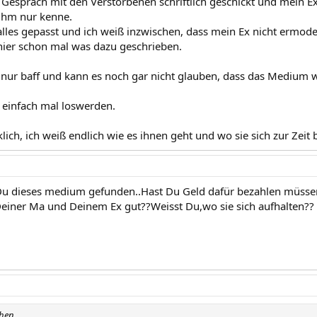
s Gespräch mit den Verstorbenen schriftlich geschickt und mein E
 ihm nur kenne.
 alles gepasst und ich weiß inzwischen, dass mein Ex nicht ermod
e hier schon mal was dazu geschrieben.
h nur baff und kann es noch gar nicht glauben, dass das Medium wi
 einfach mal loswerden.
klich, ich weiß endlich wie es ihnen geht und wo sie sich zur Zeit 
 Du dieses medium gefunden..Hast Du Geld dafür bezahlen müsse
einer Ma und Deinem Ex gut??Weisst Du,wo sie sich aufhalten??
chen