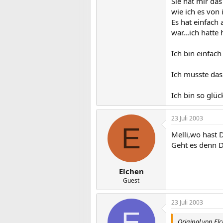
Sie hat mir da
wie ich es von
Es hat einfach
war...ich hatt
Ich bin einfac
Ich musste das
Ich bin so glüc
23 Juli 2003
E
Melli,wo hast
Geht es denn D
Elchen
Guest
23 Juli 2003
E
Original von El