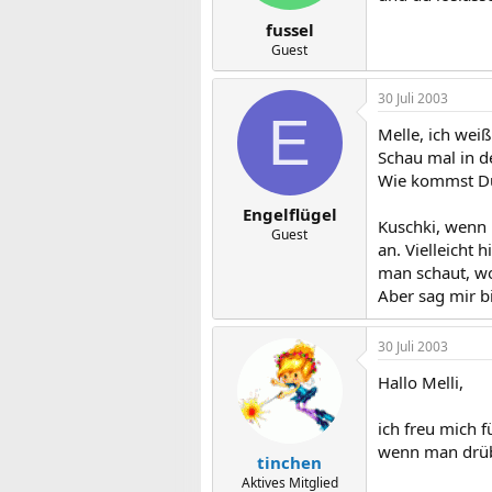
fussel
Guest
30 Juli 2003
E
Melle, ich wei
Schau mal in d
Wie kommst Du 
Engelflügel
Kuschki, wenn 
Guest
an. Vielleicht 
man schaut, wo
Aber sag mir b
30 Juli 2003
Hallo Melli,
ich freu mich f
wenn man drüb
tinchen
Aktives Mitglied