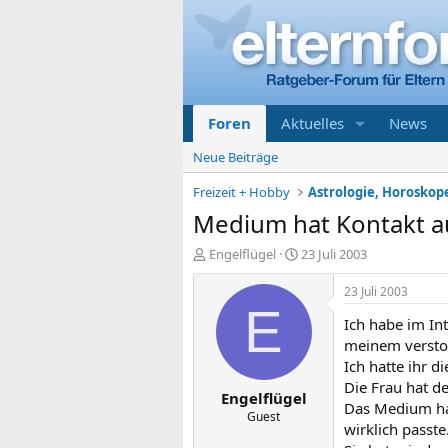
Foren
Aktuelles
News
Neue Beiträge
Freizeit + Hobby
Astrologie, Horoskop
Medium hat Kontakt
E
E
Engelflügel
23 Juli 2003
r
r
s
s
23 Juli 2003
t
t
E
Ich habe im In
e
e
l
l
meinem versto
l
l
Ich hatte ihr 
e
t
Die Frau hat d
Engelflügel
r
a
Das Medium hat
m
Guest
wirklich passte