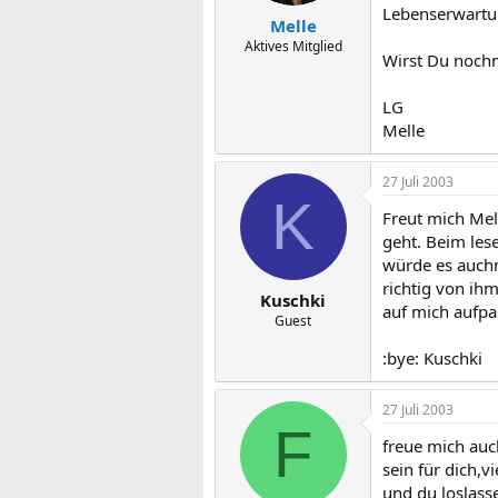
Lebenserwartu
Melle
Aktives Mitglied
Wirst Du noch
LG
Melle
27 Juli 2003
K
Freut mich Mel
geht. Beim les
würde es auchm
richtig von ihm
Kuschki
auf mich aufpa
Guest
:bye: Kuschki
27 Juli 2003
F
freue mich auch
sein für dich,v
und du loslass