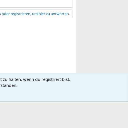
 oder registrieren, um hier zu antworten.
zu halten, wenn du registriert bist.
gsbedingungen
Datenschutz
Hilfe
R
rstanden.
S
S