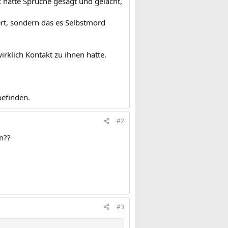
x hatte Sprüche gesagt und gelacht,
ert, sondern das es Selbstmord
rklich Kontakt zu ihnen hatte.
befinden.
#2
n??
#3