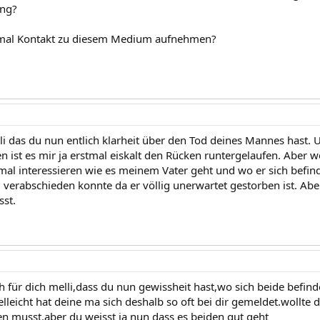
ng?
mal Kontakt zu diesem Medium aufnehmen?
li das du nun entlich klarheit über den Tod deines Mannes hast. 
en ist es mir ja erstmal eiskalt den Rücken runtergelaufen. Aber
al interessieren wie es meinem Vater geht und wo er sich befinde
 verabschieden konnte da er völlig unerwartet gestorben ist. Abe
sst.
 für dich melli,dass du nun gewissheit hast,wo sich beide befind
ielleicht hat deine ma sich deshalb so oft bei dir gemeldet.wollte di
en musst.aber du weisst ja nun dass es beiden gut geht