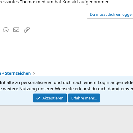
nteressantes Thema: medium hat Kontakt aufgenommen
Du musst dich einloggen
est
Tumblr
WhatsApp
E-Mail
Link
e + Sternzeichen
nhalte zu personalisieren und dich nach einem Login angemeldet 
Kontakt
Nutzun
e weitere Nutzung unserer Webseite erklärst du dich damit einve
®
Community platform by XenForo
Akzeptieren
Erfahre mehr…
© 2010-2026 XenForo Ltd.