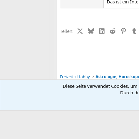
Das ist ein I
X (Twitter)
Bluesky
LinkedIn
Reddit
Pinter
Teilen:
Freizeit + Hobby
Astrologie, Horoskop
Diese Seite verwendet Cookies, um I
Durch di