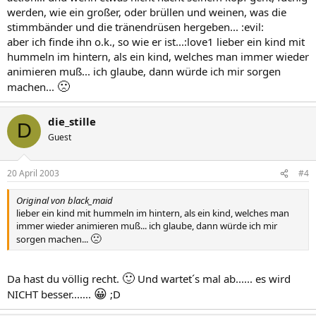
werden, wie ein großer, oder brüllen und weinen, was die
stimmbänder und die tränendrüsen hergeben... :evil:
aber ich finde ihn o.k., so wie er ist...:love1 lieber ein kind mit
hummeln im hintern, als ein kind, welches man immer wieder
animieren muß... ich glaube, dann würde ich mir sorgen
🙁
machen...
die_stille
D
Guest
20 April 2003
#4
Original von black_maid
lieber ein kind mit hummeln im hintern, als ein kind, welches man
immer wieder animieren muß... ich glaube, dann würde ich mir
🙁
sorgen machen...
🙂
Da hast du völlig recht.
Und wartet´s mal ab...... es wird
😀
NICHT besser.......
;D