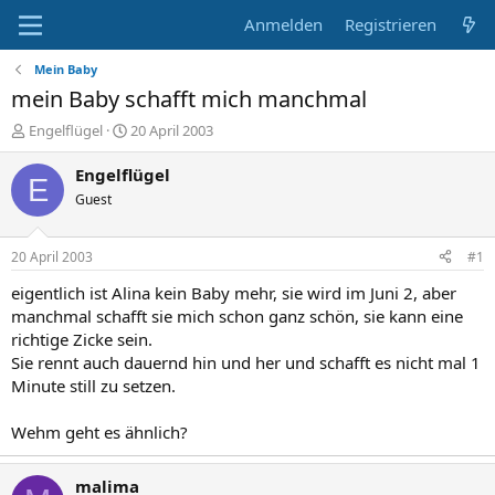
Anmelden
Registrieren
Mein Baby
mein Baby schafft mich manchmal
E
E
Engelflügel
20 April 2003
r
r
s
s
Engelflügel
E
t
t
Guest
e
e
l
l
l
l
20 April 2003
#1
e
t
r
a
eigentlich ist Alina kein Baby mehr, sie wird im Juni 2, aber
m
manchmal schafft sie mich schon ganz schön, sie kann eine
richtige Zicke sein.
Sie rennt auch dauernd hin und her und schafft es nicht mal 1
Minute still zu setzen.
Wehm geht es ähnlich?
malima