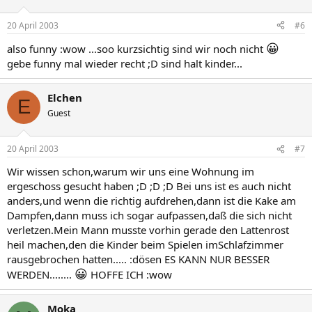
20 April 2003
#6
😀
also funny :wow ...soo kurzsichtig sind wir noch nicht
gebe funny mal wieder recht ;D sind halt kinder...
Elchen
E
Guest
20 April 2003
#7
Wir wissen schon,warum wir uns eine Wohnung im
ergeschoss gesucht haben ;D ;D ;D Bei uns ist es auch nicht
anders,und wenn die richtig aufdrehen,dann ist die Kake am
Dampfen,dann muss ich sogar aufpassen,daß die sich nicht
verletzen.Mein Mann musste vorhin gerade den Lattenrost
heil machen,den die Kinder beim Spielen imSchlafzimmer
rausgebrochen hatten..... :dösen ES KANN NUR BESSER
😀
WERDEN........
HOFFE ICH :wow
Moka