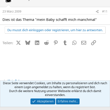
23 März 2009
#11
Dies ist das Thema "mein Baby schafft mich manchmal"
Du musst dich einloggen oder registrieren, um hier zu antworten.
X (Twitter)
Bluesky
LinkedIn
Reddit
Pinterest
Tumblr
WhatsApp
E-Mail
Link
Teilen:
Mein Baby
Diese Seite verwendet Cookies, um Inhalte zu personalisieren und dich nach
einem Login angemeldet zu halten, wenn du registriert bist.
Durch die weitere Nutzung unserer Webseite erklärst du dich damit
Kontakt
Nutzungsbedingungen
Datenschutz
Hilfe
R
einverstanden.
S
S
®
Community platform by XenForo
© 2010-2026 XenForo Ltd.
Akzeptieren
Erfahre mehr…