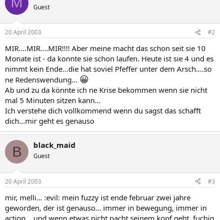
M
Guest
20 April 2003
#2
MIR....MIR....MIR!!!! Aber meine macht das schon seit sie 10
Monate ist - da konnte sie schon laufen. Heute ist sie 4 und es
nimmt kein Ende...die hat soviel Pfeffer unter dem Arsch....so
😀
ne Redenswendung...
Ab und zu da könnte ich ne Krise bekommen wenn sie nicht
mal 5 Minuten sitzen kann...
Ich verstehe dich vollkommend wenn du sagst das schafft
dich...mir geht es genauso
black_maid
B
Guest
20 April 2003
#3
mir, melli... :evil: mein fuzzy ist ende februar zwei jahre
geworden, der ist genauso... immer in bewegung, immer in
action... und wenn etwas nicht nacht seinem kopf geht, fuchig