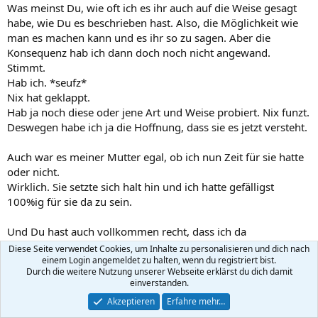
Was meinst Du, wie oft ich es ihr auch auf die Weise gesagt
habe, wie Du es beschrieben hast. Also, die Möglichkeit wie
man es machen kann und es ihr so zu sagen. Aber die
Konsequenz hab ich dann doch noch nicht angewand.
Stimmt.
Hab ich. *seufz*
Nix hat geklappt.
Hab ja noch diese oder jene Art und Weise probiert. Nix funzt.
Deswegen habe ich ja die Hoffnung, dass sie es jetzt versteht.
Auch war es meiner Mutter egal, ob ich nun Zeit für sie hatte
oder nicht.
Wirklich. Sie setzte sich halt hin und ich hatte gefälligst
100%ig für sie da zu sein.
Und Du hast auch vollkommen recht, dass ich da
widersprüchlich gehandelt habe in dieser Situation. So hatte
Diese Seite verwendet Cookies, um Inhalte zu personalisieren und dich nach
ich das nicht gesehen weil ich ja eigentlich Zeit für sie hatte.
einem Login angemeldet zu halten, wenn du registriert bist.
Durch die weitere Nutzung unserer Webseite erklärst du dich damit
Nur wollte ich ihr meine Prinzipien zu dem Thema klar
einverstanden.
machen.
Akzeptieren
Erfahre mehr…
Ich hab innerlich mal wieder aufgegeben und machen lassen