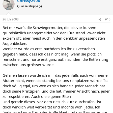
Chrissy2906
Quasselstrippe ;-)
26 Juli 2003
#15
Bei mir war's die Schwiegermutter, die bis vor kurzem
grundsätzlich unangemeldet vor der Türe stand. Zwar nicht
extrem oft, aber meist auch in den denkbar unpassendsten
Augenblicken.
Weniger wurde es erst, nachdem ich ihr zu verstehen
gegeben habe, dass ich das nicht mag, wenn sie plötzlich
reinschneit und hörte erst ganz auf, nachdem die Entfernung
zwischen uns grrösser wurde.
Gefallen lassen würde ich mir das jedenfalls auch von meiner
Mutter nicht, wenn sie ständig bei uns reinplatzen würde. Ist
doch völlig egal, um wen es sich handelt. Jeder Mensch hat
doch seine Prinzipien, und die hat, meiner Ansicht nach, jeder
zu respektieren. Auch die eigenen Eltern.
Und gerade dieses "vor dem Besuch kurz durchrufen" ist
doch wirklich weit verbreitet und möchte wohl jeder. Ich
finde, es ist eine Form der Höflichkeit und des Respektes vor