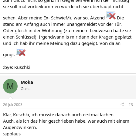
zum Glück nicht so ganz im Gegenteil wenn ich der nichtsag
sie soll mal vorbeikommen würde ich sie überhaupt nicht
sehen. Aber meine Ex- SchwieMu war so. Ätzend
Die
stand am Anfang auch immer unangemeldet vor der Tür.
Oder gleich in der Wohnung (zu meinem Leidwesen hatte sie
einen Schlüssel). Irgendwann is mir dann der Kragen geplatzt
und ich hab ihr meine Meinung dazu gegeigt. Von da an
gings
:bye: Kuschki
Moka
M
Guest
26 Juli 2003
#3
Klar, Kuschki, ich musste danach auch erstmal lachen.
Auch, als ich das hier geschrieben habe, war auch mit einem
Augenzwinkern.
:applaus