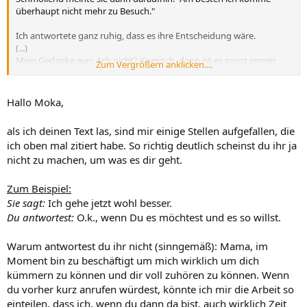
überhaupt nicht mehr zu Besuch."
Ich antwortete ganz ruhig, dass es ihre Entscheidung wäre.
(...)
Mein Gedanke war: Ach nicht? Komisch, dann ist es sonst immer
Zum Vergrößern anklicken....
jemand anderes. Aber das sagte ich natürlich nicht.
(...)
Ruhe aus dem Flur.
Hallo Moka,
Dann ein: Ich gehe jetzt wohl besser.
als ich deinen Text las, sind mir einige Stellen aufgefallen, die
Ich: O.k., wenn Du es möchtest und es so willst.
ich oben mal zitiert habe. So richtig deutlich scheinst du ihr ja
(...)
nicht zu machen, um was es dir geht.
Dann wieder von ihr: "Ich geh jetzt wohl besser." und schaute ins
Wohnzimmer rein und verabschiedete sich. Verschwand wieder im
Flur.
Zum Beispiel:
Sie sagt:
Ich gehe jetzt wohl besser.
Ich verabschiedete mich artig nochmals mit dem Hinweis, dass es
Du antwortest:
O.k., wenn Du es möchtest und es so willst.
ihre Entscheidung wäre und striegelte unseren Kater weiter.
(...)
Warum antwortest du ihr nicht (sinngemäß): Mama, im
Ende vom Lied:
Wir saßen dann alle friedlich zusammen hier im Wohnzimmer und
Moment bin zu beschäftigt um mich wirklich um dich
tranken noch einen Kaffee.
kümmern zu können und dir voll zuhören zu können. Wenn
Bin ja mal gespannt, ob sie es jetzt endlich begriffen hat, dass sie
du vorher kurz anrufen würdest, könnte ich mir die Arbeit so
doch bitte anrufen soll.
einteilen, dass ich, wenn du dann da bist, auch wirklich Zeit