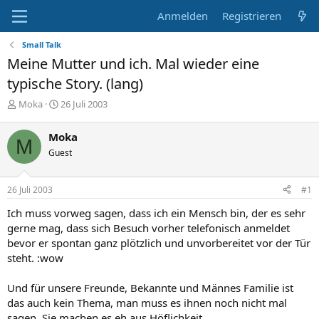
Anmelden
Registrieren
Small Talk
Meine Mutter und ich. Mal wieder eine
typische Story. (lang)
E
E
Moka
26 Juli 2003
r
r
s
s
Moka
M
t
t
Guest
e
e
l
l
l
l
26 Juli 2003
#1
e
t
r
a
Ich muss vorweg sagen, dass ich ein Mensch bin, der es sehr
m
gerne mag, dass sich Besuch vorher telefonisch anmeldet
bevor er spontan ganz plötzlich und unvorbereitet vor der Tür
steht. :wow
Und für unsere Freunde, Bekannte und Männes Familie ist
das auch kein Thema, man muss es ihnen noch nicht mal
sagen. Sie machen es eh aus Höflichkeit.