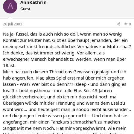
AnnKathrin
A
Guest
26 Juli 2003
#10
Na ja, fussel, das is auch nich so doll, wenn man so wenig
Kontakt zur Mutter hat. Gibt es überhaupt jemanden, der ein
uneingeschränkt freundschaftliches Verhältnis zur Mutter hat?
Ich denke, das ist immer schwierig. Vor allem, als
erwachsener Mensch behandelt zu werden, wenn man über
18 ist.
Mich hat nach diesem Thread das Gewissen geplagt und ich
hab angerufen. Klar, altes Spiel erst mal über mich ergehen
lassen - Was? Wer bist du denn??? :sleep - und dann ging es
los: Ihr Lieblingsthema - ihre tolle Ehe. Seit 43 Jahren
glücklich verheiratet, und ob ich mir das nicht noch mal
überlegen würde mit der Trennung und wenns dem Esel zu
wohl wird... und heute geht man ja soooo leicht auseinander...
und die jungen Leute wissen ja gar nicht.... Und dann hat sie
angefangen, mir einen Tanzkurs schmackhaft zu machen
:angst Mit meinem Noch. Hat mir vorgeschwärmt, wie mein