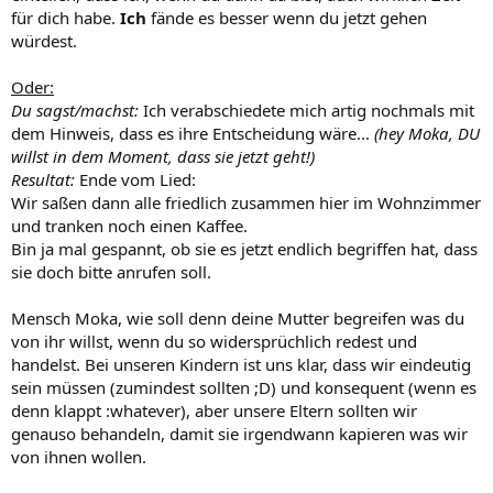
Aber ich bin zuversichtlich, denn meist kapiert sie immer nur durch
für dich habe.
Ich
fände es besser wenn du jetzt gehen
die "Holzhammermethode". ;D
würdest.
Oder:
Du sagst/machst:
Ich verabschiedete mich artig nochmals mit
dem Hinweis, dass es ihre Entscheidung wäre...
(hey Moka, DU
willst in dem Moment, dass sie jetzt geht!)
Resultat:
Ende vom Lied:
Wir saßen dann alle friedlich zusammen hier im Wohnzimmer
und tranken noch einen Kaffee.
Bin ja mal gespannt, ob sie es jetzt endlich begriffen hat, dass
sie doch bitte anrufen soll.
Mensch Moka, wie soll denn deine Mutter begreifen was du
von ihr willst, wenn du so widersprüchlich redest und
handelst. Bei unseren Kindern ist uns klar, dass wir eindeutig
sein müssen (zumindest sollten ;D) und konsequent (wenn es
denn klappt :whatever), aber unsere Eltern sollten wir
genauso behandeln, damit sie irgendwann kapieren was wir
von ihnen wollen.