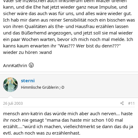
Vater sie inzwischen auch linksherum beim Walzer drehen
kann, und die Ehe hat jetzt wieder ganz neue Impulse, und
sicher wäre das auch was für uns, und alles wäre wieder gut.
Ich hab mir dann aus reiner Sensibilität noch ein bisschen was
von ihren Qualitäten als Ehe- und Hausfrau erzählen lassen
und das Büßerhemd angezogen, und jetzt soll sie mal wieder
ein paar Wochen warten, bevor ich mich noch mal melde. Ich
kanns kaum erwarten ihr "Was??? Wer bist du denn???"
wieder zu hören :wand
😛
AnnKathrin
sterni
Himmlische Grüblerin ;-D
26 Juli 2003
#11
mensch ann-katrin das würde mich aber auch nerven... haste
ihr noch nie gesagt "mama das haste mir schon 100 mal
erzählt...."würd ich machen, vielleichtmerkt se dann das du ja
evtl. auch noch was zu erzählenhast.