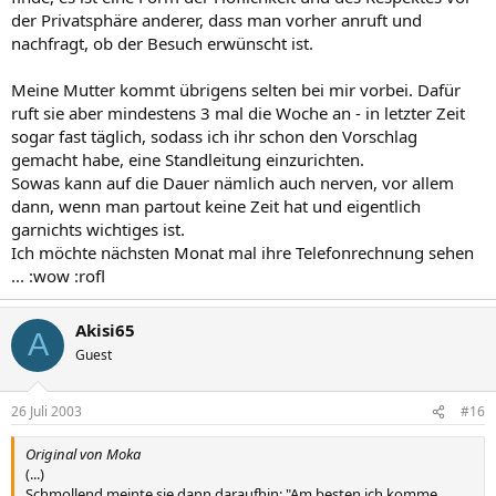
der Privatsphäre anderer, dass man vorher anruft und
nachfragt, ob der Besuch erwünscht ist.
Meine Mutter kommt übrigens selten bei mir vorbei. Dafür
ruft sie aber mindestens 3 mal die Woche an - in letzter Zeit
sogar fast täglich, sodass ich ihr schon den Vorschlag
gemacht habe, eine Standleitung einzurichten.
Sowas kann auf die Dauer nämlich auch nerven, vor allem
dann, wenn man partout keine Zeit hat und eigentlich
garnichts wichtiges ist.
Ich möchte nächsten Monat mal ihre Telefonrechnung sehen
... :wow :rofl
Akisi65
A
Guest
26 Juli 2003
#16
Original von Moka
(...)
Schmollend meinte sie dann daraufhin: "Am besten ich komme