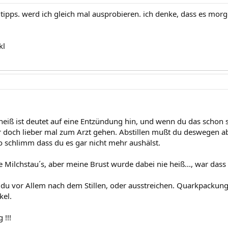
 tipps. werd ich gleich mal ausprobieren. ich denke, dass es mor
kl
 heiß ist deutet auf eine Entzündung hin, und wenn du das schon 
r doch lieber mal zum Arzt gehen. Abstillen mußt du deswegen aber
o schlimm dass du es gar nicht mehr aushälst.
he Milchstau´s, aber meine Brust wurde dabei nie heiß..., war das
t du vor Allem nach dem Stillen, oder ausstreichen. Quarkpackung
kel.
 !!!