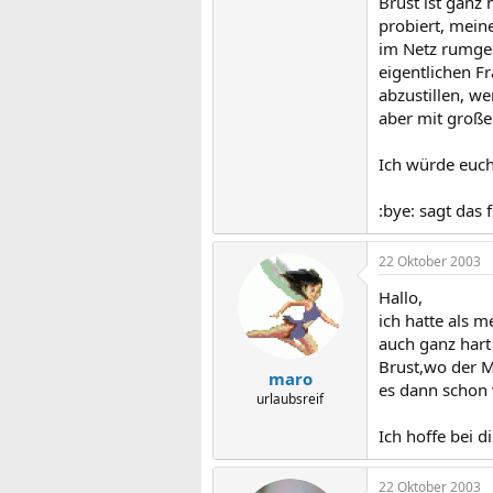
Brust ist ganz 
probiert, meine
im Netz rumges
eigentlichen F
abzustillen, w
aber mit große
Ich würde euch 
:bye: sagt das
22 Oktober 2003
Hallo,
ich hatte als 
auch ganz hart
Brust,wo der M
maro
es dann schon 
urlaubsreif
Ich hoffe bei d
22 Oktober 2003