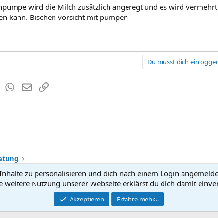
hpumpe wird die Milch zusätzlich angeregt und es wird vermehrt 
en kann. Bischen vorsicht mit pumpen
Du musst dich einloggen
est
Tumblr
WhatsApp
E-Mail
Link
ratung
nhalte zu personalisieren und dich nach einem Login angemeldet 
Kontakt
Nutzun
e weitere Nutzung unserer Webseite erklärst du dich damit einve
®
Community platform by XenForo
Akzeptieren
Erfahre mehr…
© 2010-2026 XenForo Ltd.