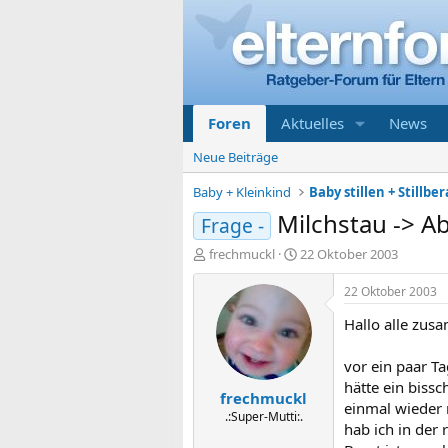
Foren
Aktuelles
News
Neue Beiträge
Baby + Kleinkind
Baby stillen + Stillbe
Milchstau -> Ab
Frage -
E
E
frechmuckl
22 Oktober 2003
r
r
s
s
22 Oktober 2003
t
t
Hallo alle zus
e
e
l
l
l
l
vor ein paar T
e
t
hätte ein bissc
frechmuckl
r
a
einmal wieder 
m
.:Super-Mutti:.
hab ich in der 