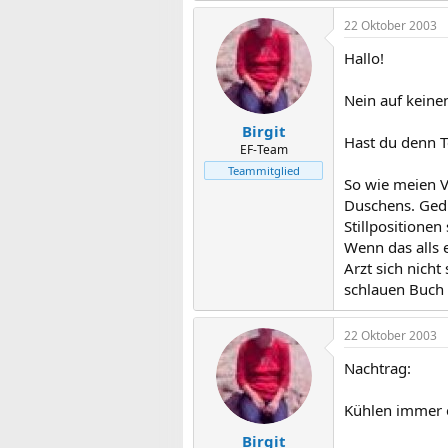
22 Oktober 2003
Hallo!
Nein auf keinen
Birgit
Hast du denn T
EF-Team
Teammitglied
So wie meien 
Duschens. Gedu
Stillpositionen
Wenn das alls e
Arzt sich nich
schlauen Buch 
22 Oktober 2003
Nachtrag:
Kühlen immer e
Birgit