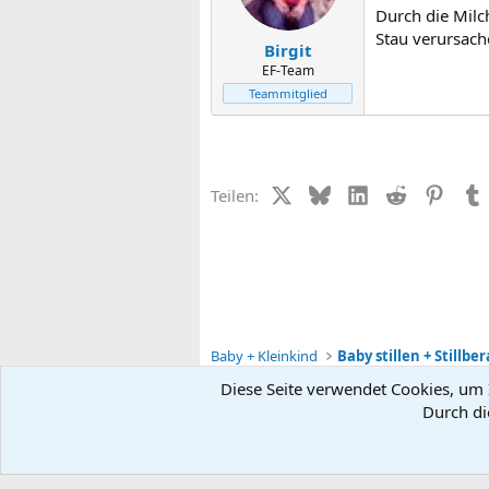
Durch die Milc
Stau verursach
Birgit
EF-Team
Teammitglied
X (Twitter)
Bluesky
LinkedIn
Reddit
Pinter
Teilen:
Baby + Kleinkind
Baby stillen + Stillbe
Diese Seite verwendet Cookies, um I
Durch di