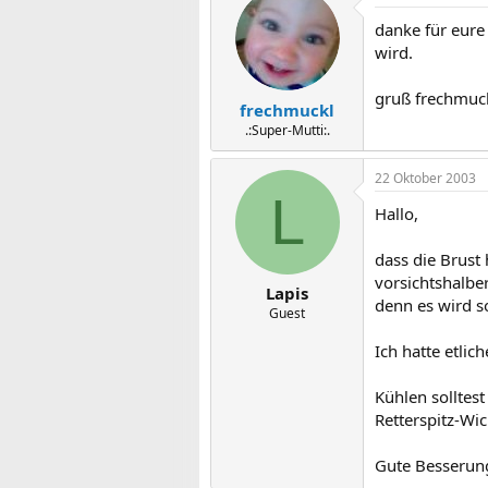
danke für eure
wird.
gruß frechmuc
frechmuckl
.:Super-Mutti:.
22 Oktober 2003
L
Hallo,
dass die Brust
vorsichtshalbe
Lapis
denn es wird s
Guest
Ich hatte etlic
Kühlen solltes
Retterspitz-Wic
Gute Besserung