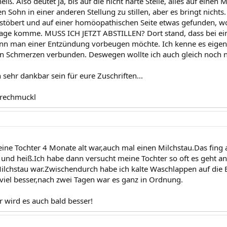
heiß. Also deutet ja, bis auf die nicht harte Stelle, alles auf einen
n Sohn in einer anderen Stellung zu stillen, aber es bringt nichts
töbert und auf einer homöopathischen Seite etwas gefunden, wom
rage komme. MUSS ICH JETZT ABSTILLEN? Dort stand, dass bei ei
enn man einer Entzündung vorbeugen möchte. Ich kenne es eigentl
n Schmerzen verbunden. Deswegen wollte ich auch gleich noch n
sehr dankbar sein für eure Zuschriften...
 frechmuckl
meine Tochter 4 Monate alt war,auch mal einen Milchstau.Das fing
 und heiß.Ich habe dann versucht meine Tochter so oft es geht a
ilchstau war.Zwischendurch habe ich kalte Waschlappen auf die
viel besser,nach zwei Tagen war es ganz in Ordnung.
ir wird es auch bald besser!