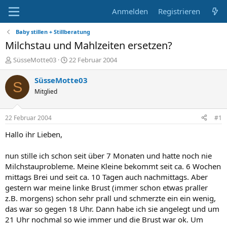
Anmelden
Registrieren
Baby stillen + Stillberatung
Milchstau und Mahlzeiten ersetzen?
E
E
SüsseMotte03
22 Februar 2004
r
r
s
s
SüsseMotte03
S
t
t
Mitglied
e
e
l
l
l
l
22 Februar 2004
#1
e
t
r
a
Hallo ihr Lieben,
m
nun stille ich schon seit über 7 Monaten und hatte noch nie
Milchstauprobleme. Meine Kleine bekommt seit ca. 6 Wochen
mittags Brei und seit ca. 10 Tagen auch nachmittags. Aber
gestern war meine linke Brust (immer schon etwas praller
z.B. morgens) schon sehr prall und schmerzte ein ein wenig,
das war so gegen 18 Uhr. Dann habe ich sie angelegt und um
21 Uhr nochmal so wie immer und die Brust war ok. Um