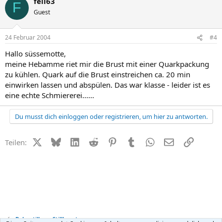
feli63
F
Guest
24 Februar 2004
#4
Hallo süssemotte,
meine Hebamme riet mir die Brust mit einer Quarkpackung
zu kühlen. Quark auf die Brust einstreichen ca. 20 min
einwirken lassen und abspülen. Das war klasse - leider ist es
eine echte Schmiererei......
Du musst dich einloggen oder registrieren, um hier zu antworten.
X (Twitter)
Bluesky
LinkedIn
Reddit
Pinterest
Tumblr
WhatsApp
E-Mail
Link
Teilen:
Baby stillen + Stillberatung