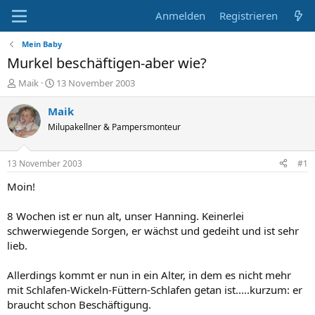
Anmelden
Registrieren
Mein Baby
Murkel beschäftigen-aber wie?
E
E
Maik
13 November 2003
r
r
s
s
Maik
t
t
Milupakellner & Pampersmonteur
e
e
l
l
l
l
13 November 2003
#1
e
t
r
a
Moin!
m
8 Wochen ist er nun alt, unser Hanning. Keinerlei
schwerwiegende Sorgen, er wächst und gedeiht und ist sehr
lieb.
Allerdings kommt er nun in ein Alter, in dem es nicht mehr
mit Schlafen-Wickeln-Füttern-Schlafen getan ist.....kurzum: er
braucht schon Beschäftigung.