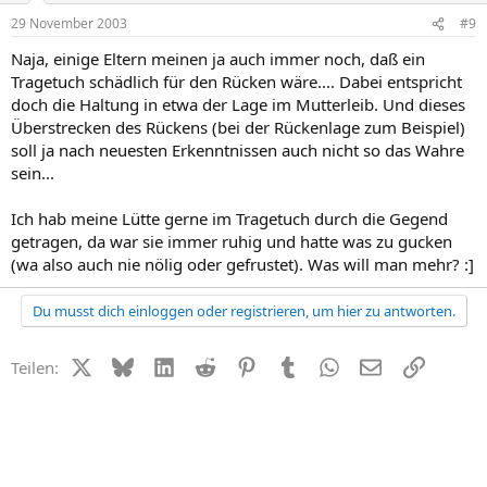
29 November 2003
#9
Naja, einige Eltern meinen ja auch immer noch, daß ein
Tragetuch schädlich für den Rücken wäre.... Dabei entspricht
doch die Haltung in etwa der Lage im Mutterleib. Und dieses
Überstrecken des Rückens (bei der Rückenlage zum Beispiel)
soll ja nach neuesten Erkenntnissen auch nicht so das Wahre
sein...
Ich hab meine Lütte gerne im Tragetuch durch die Gegend
getragen, da war sie immer ruhig und hatte was zu gucken
(wa also auch nie nölig oder gefrustet). Was will man mehr? :]
Du musst dich einloggen oder registrieren, um hier zu antworten.
X (Twitter)
Bluesky
LinkedIn
Reddit
Pinterest
Tumblr
WhatsApp
E-Mail
Link
Teilen: