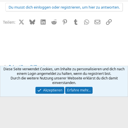
Du musst dich einloggen oder registrieren, um hier zu antworten.
X (Twitter)
Bluesky
LinkedIn
Reddit
Pinterest
Tumblr
WhatsApp
E-Mail
Link
Teilen:
Baby stillen + Stillberatung
Diese Seite verwendet Cookies, um Inhalte zu personalisieren und dich nach
einem Login angemeldet zu halten, wenn du registriert bist.
Durch die weitere Nutzung unserer Webseite erklärst du dich damit
Kontakt
Nutzungsbedingungen
Datenschutz
Hilfe
R
einverstanden.
S
S
®
Community platform by XenForo
© 2010-2026 XenForo Ltd.
Akzeptieren
Erfahre mehr…