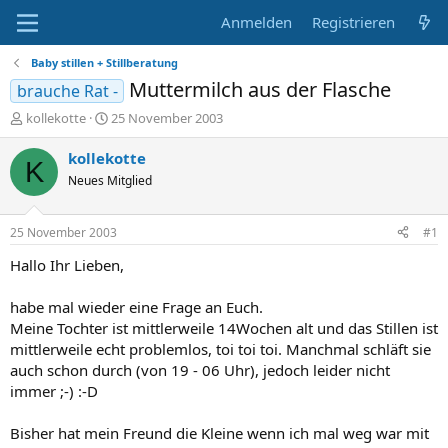
Anmelden
Registrieren
Baby stillen + Stillberatung
Muttermilch aus der Flasche
brauche Rat -
E
E
kollekotte
25 November 2003
r
r
s
s
kollekotte
K
t
t
Neues Mitglied
e
e
l
l
l
l
25 November 2003
#1
e
t
r
a
Hallo Ihr Lieben,
m
habe mal wieder eine Frage an Euch.
Meine Tochter ist mittlerweile 14Wochen alt und das Stillen ist
mittlerweile echt problemlos, toi toi toi. Manchmal schläft sie
auch schon durch (von 19 - 06 Uhr), jedoch leider nicht
immer ;-) :-D
Bisher hat mein Freund die Kleine wenn ich mal weg war mit