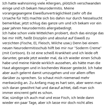
Ich hatte wahnsinnig viele Allergien, plötzlich verschwanden
einige und ich bekam Neurodermitis. Meine
vorangegeangene Eiweißunverträglichkeit (sehr oft die
Ursache für ND) machte sich bis dahin nur durch Nesselsucht
bemerkbar, jetzt schlug das ganze um und ich bekam vor ein
paar Jahren Neurodermitis allergiebedingt.
Ich habe schon viele Mittelchen probiert, doch das einzige das
bei mir Hilft, heißt Disziplin und absolut auf Eiweiß zu
verzichten (Fische, EI, Fleisch, Milche usw.) Denn bei einem
neuen Neurodermitisschub hilft bei mir nur "Soderm Creme"
(mit Cortison). Es ist eine scheiß Krankheit und ich leide oft
darunter, gerade jetzt wieder mal, da ich wieder einen Schub
habe und meine Hände wirklich aussehen, als hätte man die
Haut abgezogen und in kochendes Wasser gesteckt. Ich habe
aber auch gelernt damit umzugehen und vor allem offen
darüber zu sprechen. So schaut mich niemenad mehr
merkwürdig an. Zu Anfang mag es hart sein, aber wenn man
sich daran gewöhnt hat und darauf achtet, daß man sich
immer eincremt geht es schon.
Klar, sündige ich auch mal und esse Fisch, ich leide dann
wieder ein paar Tage, aber ich lasse mir doch nicht alles