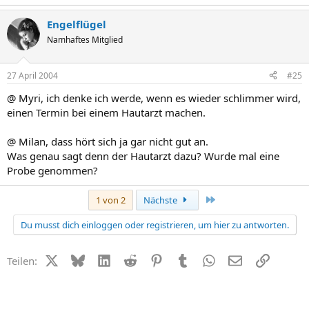
Engelflügel
Namhaftes Mitglied
27 April 2004
#25
@ Myri, ich denke ich werde, wenn es wieder schlimmer wird,
einen Termin bei einem Hautarzt machen.
@ Milan, dass hört sich ja gar nicht gut an.
Was genau sagt denn der Hautarzt dazu? Wurde mal eine
Probe genommen?
Letzte
1 von 2
Nächste
Du musst dich einloggen oder registrieren, um hier zu antworten.
X (Twitter)
Bluesky
LinkedIn
Reddit
Pinterest
Tumblr
WhatsApp
E-Mail
Link
Teilen: