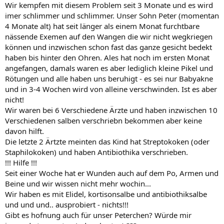
Wir kempfen mit diesem Problem seit 3 Monate und es wird
imer schlimmer und schlimmer. Unser Sohn Peter (momentan
4 Monate alt) hat seit länger als einem Monat furchtbare
nässende Exemen auf den Wangen die wir nicht wegkriegen
können und inzwischen schon fast das ganze gesicht bedekt
haben bis hinter den Ohren. Ales hat noch im ersten Monat
angefangen, damals waren es aber lediglich kleine Pikel und
Rötungen und alle haben uns beruhigt - es sei nur Babyakne
und in 3-4 Wochen wird von alleine verschwinden. Ist es aber
nicht!
Wir waren bei 6 Verschiedene Ärzte und haben inzwischen 10
Verschiedenen salben verschriebn bekommen aber keine
davon hilft.
Die letzte 2 Ärtzte meinten das Kind hat Streptokoken (oder
Staphilokoken) und haben Antibiothika verschrieben.
!!! Hilfe !!!
Seit einer Woche hat er Wunden auch auf dem Po, Armen und
Beine und wir wissen nicht mehr wochin...
Wir haben es mit Elidel, kortisonsalbe und antibiothiksalbe
und und und.. ausprobiert - nichts!!!
Gibt es hofnung auch für unser Peterchen? Würde mir