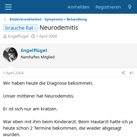
Anmelden
Registrieren
Kinderkrankheiten - Symptome + Behandlung
Neurodemitis
brauche Rat -
E
E
Engelflügel
1 April 2004
r
r
s
s
Engelflügel
t
t
Namhaftes Mitglied
e
e
l
l
l
l
1 April 2004
#1
e
t
r
a
Wir haben heute die Diagnose bekommen.
m
Unser mittlerer hat Neurodemitis.
Er ist sich nur am kratzen.
War eben mit ihm beim Kinderarzt. Beim Hautarzt hatte ich ja
heute schon 2 Termine bekommen, die wieder abgesagt
wurden.