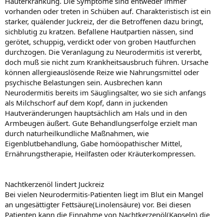
Hauterkrankung. Die Symptome sind entweder immer
vorhanden oder treten in Schüben auf. Charakteristisch ist ein
starker, quälender Juckreiz, der die Betroffenen dazu bringt,
sichblutig zu kratzen. Befallene Hautpartien nässen, sind
gerötet, schuppig, verdickt oder von groben Hautfurchen
durchzogen. Die Veranlagung zu Neurodermitis ist vererbt,
doch muß sie nicht zum Krankheitsausbruch führen. Ursache
können allergieauslösende Reize wie Nahrungsmittel oder
psychische Belastungen sein. Ausbrechen kann
Neurodermitis bereits im Säuglingsalter, wo sie sich anfangs
als Milchschorf auf dem Kopf, dann in juckenden
Hautveränderungen hauptsächlich am Hals und in den
Armbeugen äußert. Gute Behandlungserfolge erzielt man
durch naturheilkundliche Maßnahmen, wie
Eigenblutbehandlung, Gabe homöopathischer Mittel,
Ernährungstherapie, Heilfasten oder Kräuterkompressen.
Nachtkerzenöl lindert Juckreiz
Bei vielen Neurodermitis-Patienten liegt im Blut ein Mangel
an ungesättigter Fettsäure(Linolensäure) vor. Bei diesen
Patienten kann die Einnahme von Nachtkerzenöl(Kapseln) die