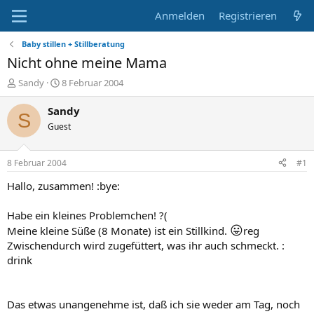
Anmelden
Registrieren
Baby stillen + Stillberatung
Nicht ohne meine Mama
E
E
Sandy
8 Februar 2004
r
r
s
s
Sandy
S
t
t
Guest
e
e
l
l
l
l
8 Februar 2004
#1
e
t
r
a
Hallo, zusammen! :bye:
m
Habe ein kleines Problemchen! ?(
😛
Meine kleine Süße (8 Monate) ist ein Stillkind.
reg
Zwischendurch wird zugefüttert, was ihr auch schmeckt. :
drink
Das etwas unangenehme ist, daß ich sie weder am Tag, noch