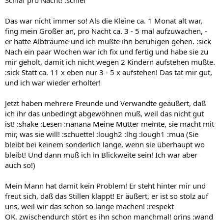
Das war nicht immer so! Als die Kleine ca. 1 Monat alt war,
fing mein Großer an, pro Nacht ca. 3 - 5 mal aufzuwachen, -
er hatte Albträume und ich mußte ihn beruhigen gehen. :sick
Nach ein paar Wochen war ich fix und fertig und habe sie zu
mir geholt, damit ich nicht wegen 2 Kindern aufstehen mußte.
:sick Statt ca. 11 x eben nur 3 - 5 x aufstehen! Das tat mir gut,
und ich war wieder erholter!
Jetzt haben mehrere Freunde und Verwandte geäußert, daß
ich ihr das unbedingt abgewöhnen muß, weil das nicht gut
ist! :shake :Lesen :nanana Meine Mutter meinte, sie macht mit
mir, was sie will! :schuettel :lough2 :lhg :lough1 :mua (Sie
bleibt bei keinem sonderlich lange, wenn sie überhaupt wo
bleibt! Und dann muß ich in Blickweite sein! Ich war aber
auch so!)
Mein Mann hat damit kein Problem! Er steht hinter mir und
freut sich, daß das Stillen klappt! Er äußert, er ist so stolz auf
uns, weil wir das schon so lange machen! :respekt
OK, zwischendurch stört es ihn schon manchmal! grins :wand