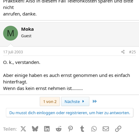
Praktiken! Also in diesem Fall Telefonkosten sparen und bitte
nicht
anrufen, danke.
Moka
M
Guest
17 Juli 2003
#25
O. k., verstanden.
Aber einige haben es auch ernst genommen und es einfach
hinterfragt.
Wenn das kein ernst nehmen ist.........
Letzte
1 von 2
Nächste
Du musst dich einloggen oder registrieren, um hier zu antworten.
X (Twitter)
Bluesky
LinkedIn
Reddit
Pinterest
Tumblr
WhatsApp
E-Mail
Link
Teilen: