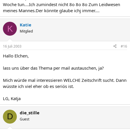
Woche tun....Ich zumindest nicht 8o 8o 8o Zum Leidwesen
meines Mannes.Der könnte glaube ichj immer....
Katie
K
Mitglied
16 Juli 2003
#16
Hallo Elchen,
lass uns über das Thema per mail austauschen, ja?
Mich würde mal interessieren WELCHE Zeitschrift sucht. Dann
wüsste ich viel eher ob es seriös ist.
LG, Katja
die_stille
D
Guest