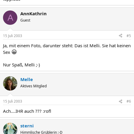
AnnKathrin
A
Guest
15 Juli 2003
#5
Ja, mit einem Foto, darunter steht: Das ist Melli. Sie hat keinen
😀
Sex
Nur Spaß, Melli ;-)
Melle
Aktives Mitglied
15 Juli 2003
#6
Ach....IHR auch ??? :rofl
sterni
Himmlische Grüblerin ;-D