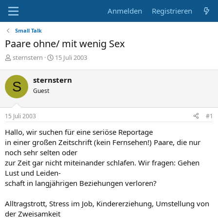
Anmelden
Registrieren
Small Talk
Paare ohne/ mit wenig Sex
E
E
sternstern
15 Juli 2003
r
r
s
s
sternstern
S
t
t
Guest
e
e
l
l
l
l
15 Juli 2003
#1
e
t
r
a
Hallo, wir suchen für eine seriöse Reportage
m
in einer großen Zeitschrift (kein Fernsehen!) Paare, die nur
noch sehr selten oder
zur Zeit gar nicht miteinander schlafen. Wir fragen: Gehen
Lust und Leiden-
schaft in langjährigen Beziehungen verloren?
Alltragstrott, Stress im Job, Kindererziehung, Umstellung von
der Zweisamkeit