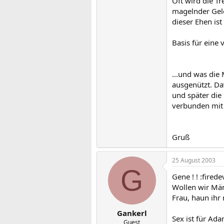
Oft wird die T
magelnder Gele
dieser Ehen ist
Basis für eine 
...und was die 
ausgenützt. Da
und später die
verbunden mit 
Gruß
25 August 2003
G
Gene ! ! :firedev
Wollen wir Mä
Frau, haun ihr
Gankerl
Sex ist für Ad
Guest