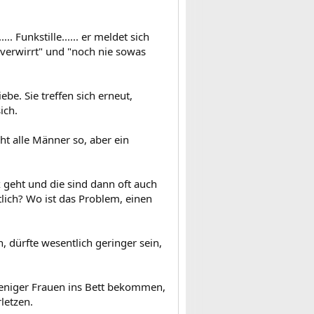
. Funkstille...... er meldet sich
ig verwirrt" und "noch nie sowas
be. Sie treffen sich erneut,
ich.
ht alle Männer so, aber ein
x geht und die sind dann oft auch
lich? Wo ist das Problem, einen
, dürfte wesentlich geringer sein,
weniger Frauen ins Bett bekommen,
letzen.