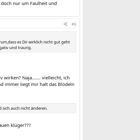
ch doch nur um Faulheit und
#6
um,dass es Dir wirklich nicht gut geht
ativ und traurig.
irken? Naja....... vielleicht, ich
d immer liegt mir halt das Blödeln
 sich auch nicht änderen.
auen klüger???