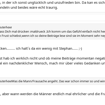
, in der ich sonst unglücklich und unzufrieden bin. Da kan es si
deln und beides wäre echt traurig.
äuterhexe
t lass Dich mal drücken :maldrueck .Ich komm um das Gefühl einfach nicht her
 Frust schiebst,wenn ich so deine Beiträge lese sind sie im Moment sehr neg
ken......... ich halt´s da ein wenig mit Stephan...... ;-)
st hab ich wirklich nicht und ob meine Beiträge momentan negativ w
al ein nachdenklicher Mensch, mach mir über vieles Gedanken un
äuterhexe
Was die Mann/Frausache angeht. Das war schon immer so und wird
ch, aber wann werden die Männer endlich mal ehrlicher und die Fr