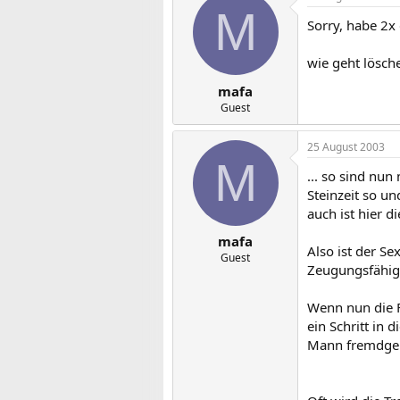
M
Sorry, habe 2x
wie geht lösch
mafa
Guest
25 August 2003
M
... so sind nu
Steinzeit so u
auch ist hier di
mafa
Also ist der Se
Guest
Zeugungsfähigk
Wenn nun die F
ein Schritt in 
Mann fremdgeh