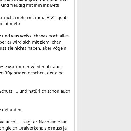
t und freudig mit ihm ins Bett!
er nicht mehr mit ihm. JETZT geht
nicht mehr.
ge und was weiss ich was noch alles
er er wird sich mit ziemlicher
uss sie nichts haben, aber vögeln
n es zwar immer wieder ab, aber
en 30jährigen gesehen, der eine
chutz..... und natürlich schon auch
te gefunden:
ie auch...... sagt er. Nach ein paar
ch gleich Oralverkehr, sie muss ja