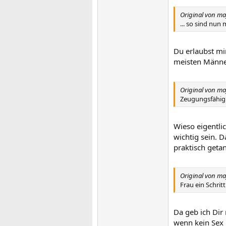
Original von ma
... so sind nun
Du erlaubst mir
meisten Männer
Original von ma
Zeugungsfähigke
Wieso eigentli
wichtig sein. 
praktisch getan
Original von ma
Frau ein Schritt
Da geb ich Dir 
wenn kein Sex 