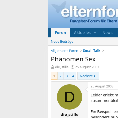
Foren
Aktuelles
News
Neue Beiträge
Allgemeine Foren
Small Talk
Phänomen Sex
E
E
die_stille
25 August 2003
r
r
1
2
3
4
Nächste
s
s
t
t
e
e
25 August 2003
l
l
D
Leider erlebt 
l
l
e
t
zusammenbleibe
r
a
m
Ein Beispiel: e
die_stille
besonders hübs