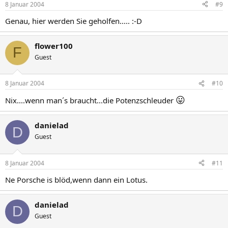
8 Januar 2004
#9
Genau, hier werden Sie geholfen..... :-D
flower100
F
Guest
8 Januar 2004
#10
😛
Nix....wenn man´s braucht...die Potenzschleuder
danielad
D
Guest
8 Januar 2004
#11
Ne Porsche is blöd,wenn dann ein Lotus.
danielad
D
Guest