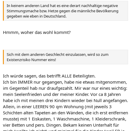
In keinem anderen Land hat es eine derart nachhaltige negative
Stimmungsmache bzw. Hetze gegen die männliche Bevölkerung
gegeben wie eben in Deutschland.
Hmmm, woher das wohl kommt?
Sich mit dem anderen Geschlecht einzulassen, wird so zum
Existenzrisiko Nummer eins!
Ich würde sagen, das betrifft ALLE Beteiligten.
Ich bin IMMER nur gegangen, habe nie etwas mitgenommen,
im Gegenteil hab nur draufgezahlt. Mir war nur eines wichtig:
mein Seelenfrieden und der meiner Kinder. Vor ca 8 Jahren
habe ich mit meinen drei Kindern wieder bei Null angefangen.
Allein, in einer LEEREN 90 qm Wohnung (mit jeweils 3
Schichten alten Tapeten an den Wänden, die ich erst entfernen
musste) mit 1 Eiskasten, 1 Waschmaschine, 1 Kleiderschrank,
vier Betten und pers. Dingen. Bekam keinen Unterhalt für
mich (wollte ich nicht) und minimal für die Kinder (weil ER ja