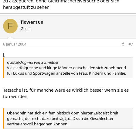
zu akzeptieren, ohne Gleichmachereiversuche oder sich
herabgestuft zu sehen
flower100
F
Guest
6 Januar 2004
#7
[
quote]
Original von Schnettler
Viele erfolgreiche und kluge Männer entscheiden sich zunehmend
für Luxus und Sportwagen anstelle von Frau, Kindern und Familie.
Tatsache ist, für manche wäre es wirklich besser wenn sie es
tun würden.
Obendrein hat sich ein feministisch dominierter Zeitgeist breit
gemacht, der nicht dazu beiträgt, daß sich die Geschlechter
vertrauensvoll begegnen können: