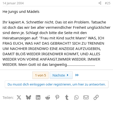
14 Januar 2004
#25
He Jungs und Mädels
Ihr kapiert A. Schnettler nicht. Das ist ein Problem. Tatsache
ist doch das wir bei aller vermeindlicher Freiheit unglücklicher
sind denn je. Schlagt doch bitte die Seite mit den
Heiratsanzeigen auf: "Frau mit Kind sucht Mann" WAS, ICH
FRAG EUCH, WAS HAT DAS GEBRACHT? SICH ZU TRENNEN
UM NACHHER IRGENDWO EINE ANZEIGE AUFZUGEBEN,
DAMIT BLOß WIEDER IRGENDWER KOMMT, UND ALLES
WIEDER VON VORNE ANFÄNGT.IMMER WIEDER. IMMER
WIEDER. Mein Gott ist das langweilig............................
Letzte
1 von 5
Nächste
Du musst dich einloggen oder registrieren, um hier zu antworten.
X (Twitter)
Bluesky
LinkedIn
Reddit
Pinterest
Tumblr
WhatsApp
E-Mail
Link
Teilen: