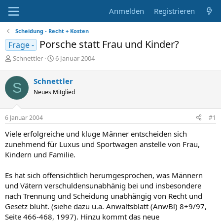
Anmelden
Registrieren
Scheidung - Recht + Kosten
Porsche statt Frau und Kinder?
Frage -
E
E
Schnettler
6 Januar 2004
r
r
s
s
Schnettler
S
t
t
Neues Mitglied
e
e
l
l
l
l
6 Januar 2004
#1
e
t
r
a
Viele erfolgreiche und kluge Männer entscheiden sich
m
zunehmend für Luxus und Sportwagen anstelle von Frau,
Kindern und Familie.
Es hat sich offensichtlich herumgesprochen, was Männern
und Vätern verschuldensunabhänig bei und insbesondere
nach Trennung und Scheidung unabhängig von Recht und
Gesetz blüht. (siehe dazu u.a. Anwaltsblatt (AnwBl) 8+9/97,
Seite 466-468, 1997). Hinzu kommt das neue