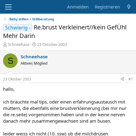
Anmelden
Registrieren
Baby stillen + Stillberatung
Re.brust Verkleinert//kein GefÜhl
Schwierig -
Mehr Darin
E
E
Schneehase
23 Oktober 2003
r
r
s
s
Schneehase
S
t
t
Aktives Mitglied
e
e
l
l
l
l
23 Oktober 2003
#1
e
t
r
a
hallo,
m
ich bräuchte mal tips, oder einen erfahrungsaustausch mit
müttern, die ebenfalls eine brustverkleinerung (bei mir nur
die re.seite) vorgenommen haben und in der keine nerven
danach mehr zusammengewachsen sind am busen.
leider weiss ich nicht (10. ssw) ob die milchdrüsen