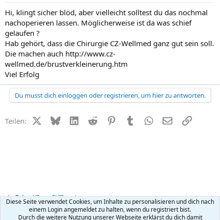
Hi, klingt sicher blöd, aber vielleicht solltest du das nochmal
nachoperieren lassen. Möglicherweise ist da was schief
gelaufen ?
Hab gehört, dass die Chirurgie CZ-Wellmed ganz gut sein soll.
Die machen auch http://www.cz-
wellmed.de/brustverkleinerung.htm
Viel Erfolg
Du musst dich einloggen oder registrieren, um hier zu antworten.
X (Twitter)
Bluesky
LinkedIn
Reddit
Pinterest
Tumblr
WhatsApp
E-Mail
Link
Teilen:
Baby stillen + Stillberatung
Diese Seite verwendet Cookies, um Inhalte zu personalisieren und dich nach
einem Login angemeldet zu halten, wenn du registriert bist.
Durch die weitere Nutzung unserer Webseite erklärst du dich damit
Kontakt
Nutzungsbedingungen
Datenschutz
Hilfe
R