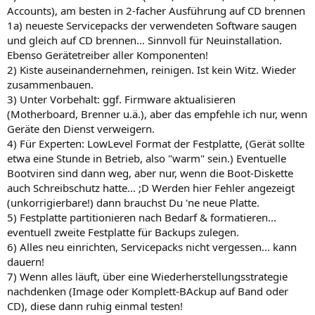
Accounts), am besten in 2-facher Ausführung auf CD brennen
1a) neueste Servicepacks der verwendeten Software saugen
und gleich auf CD brennen... Sinnvoll für Neuinstallation.
Ebenso Gerätetreiber aller Komponenten!
2) Kiste auseinandernehmen, reinigen. Ist kein Witz. Wieder
zusammenbauen.
3) Unter Vorbehalt: ggf. Firmware aktualisieren
(Motherboard, Brenner u.ä.), aber das empfehle ich nur, wenn
Geräte den Dienst verweigern.
4) Für Experten: LowLevel Format der Festplatte, (Gerät sollte
etwa eine Stunde in Betrieb, also "warm" sein.) Eventuelle
Bootviren sind dann weg, aber nur, wenn die Boot-Diskette
auch Schreibschutz hatte... ;D Werden hier Fehler angezeigt
(unkorrigierbare!) dann brauchst Du 'ne neue Platte.
5) Festplatte partitionieren nach Bedarf & formatieren...
eventuell zweite Festplatte für Backups zulegen.
6) Alles neu einrichten, Servicepacks nicht vergessen... kann
dauern!
7) Wenn alles läuft, über eine Wiederherstellungsstrategie
nachdenken (Image oder Komplett-BAckup auf Band oder
CD), diese dann ruhig einmal testen!