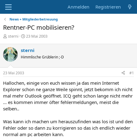
Anmelden
Registrieren
News + Mitgliederbetreuung
Rentner-PC mobilisieren?
E
E
sterni
23 Mai 2003
r
r
s
s
sterni
t
t
Himmlische Grüblerin ;-D
e
e
l
l
l
l
23 Mai 2003
#1
e
t
r
a
Hallochen, einige von euch wissen ja das mein Internet
m
Explorer schon ne ganze Weile spinnt, jetzt bekomm ich nicht
mal mehr Outlook geöffnet. ICQ geht schon lange nicht mehr
... es kommen immer öfter fehlermeldungen, meist die
selben..
Was kann ich machen um herauszufinden was los ist und den
Fehler oder so dann zu korrigieren so das ich endlich wieder
normal am pc arbeiten kann.