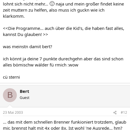
🙁
lohnt sich nicht mehr...
naja und mein großer findet keine
zeit muttern zu helfen, also muss ich guckn wie ich
klarkomm.
<<Die Programme... auch über die Kid's, die haben fast alles,
kannst Du glauben! >>
was meinstn damit bert?
ich könnt ja deine 7 punkte durechgehn aber das sind schon
alles bömischw wälder fü rmich :wow
cü sterni
Bert
B
Guest
23 Mai 2003
#12
... das mit dem schnellen Brenner funkioniert trotzdem, glaub
mir, brennst halt mit 4x oder 8x. Ist wohl 'ne Ausrede... hm?