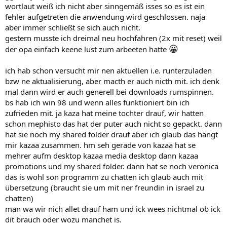
wortlaut weiß ich nicht aber sinngemäß isses so es ist ein
fehler aufgetreten die anwendung wird geschlossen. naja
aber immer schließt se sich auch nicht.
gestern musste ich dreimal neu hochfahren (2x mit reset) weil
😀
der opa einfach keene lust zum arbeeten hatte
ich hab schon versucht mir nen aktuellen i.e. runterzuladen
bzw ne aktualisierung, aber macth er auch nicth mit. ich denk
mal dann wird er auch generell bei downloads rumspinnen.
bs hab ich win 98 und wenn alles funktioniert bin ich
zufrieden mit. ja kaza hat meine tochter drauf, wir hatten
schon mephisto das hat der puter auch nicht so gepackt. dann
hat sie noch my shared folder drauf aber ich glaub das hängt
mir kazaa zusammen. hm seh gerade von kazaa hat se
mehrer aufm desktop kazaa media desktop dann kazaa
promotions und my shared folder. dann hat se noch veronica
das is wohl son programm zu chatten ich glaub auch mit
übersetzung (braucht sie um mit ner freundin in israel zu
chatten)
man wa wir nich allet drauf ham und ick wees nichtmal ob ick
dit brauch oder wozu manchet is.