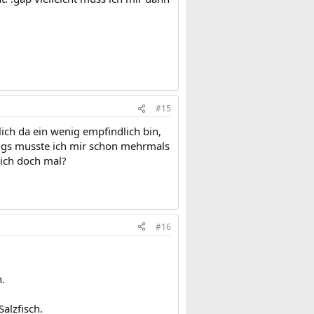
#15
ich da ein wenig empfindlich bin,
dings musste ich mir schon mehrmals
e ich doch mal?
#16
.
alzfisch.