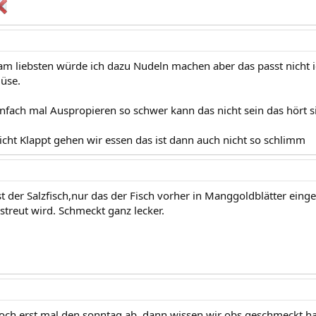
 am liebsten würde ich dazu Nudeln machen aber das passt nicht i
üse.
infach mal Auspropieren so schwer kann das nicht sein das hört s
cht Klappt gehen wir essen das ist dann auch nicht so schlimm
st der Salzfisch,nur das der Fisch vorher in Manggoldblätter ein
streut wird. Schmeckt ganz lecker.
ch erst mal den sonntag ab. dann wissen wir obs geschmeckt hat.