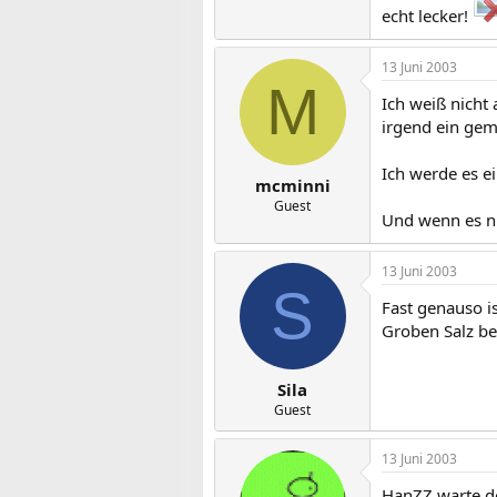
echt lecker!
13 Juni 2003
M
Ich weiß nicht
irgend ein gem
Ich werde es e
mcminni
Guest
Und wenn es ni
13 Juni 2003
S
Fast genauso i
Groben Salz be
Sila
Guest
13 Juni 2003
HanZZ warte do