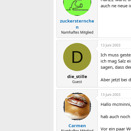
auch ne neue id
zuckersternche
n
Namhaftes Mitglied
13 Juni 2003
D
Ich muss geste
ich mag Salz e
sagen, dass der
die_stille
Aber jetzt bei 
Guest
13 Juni 2003
Hallo mcminni
hab auch noch 
Carmen
Vor ein paar W
Namhaftes Mitglied