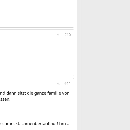
#10
#11
d dann sitzt die ganze familie vor
issen.
 schmeckt. camenbertauflauf! hm ...