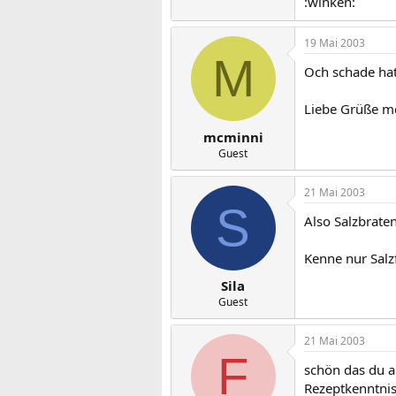
:winken:
19 Mai 2003
M
Och schade ha
Liebe Grüße m
mcminni
Guest
21 Mai 2003
S
Also Salzbrate
Kenne nur Salz
Sila
Guest
21 Mai 2003
F
schön das du a
Rezeptkenntnis