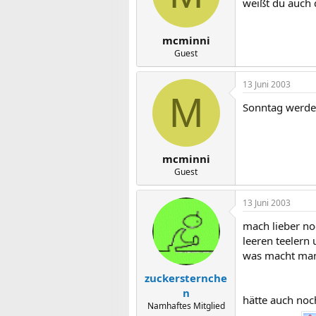
weißt du auch 
mcminni
Guest
13 Juni 2003
M
Sonntag werde 
mcminni
Guest
13 Juni 2003
mach lieber no
leeren teelern 
was macht man 
zuckersternche
n
hätte auch noc
Namhaftes Mitglied