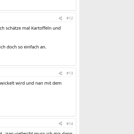
#12
ch schätze mal Kartoffeln und
ich doch so einfach an.
#13
gewickelt wird und nan mit dem
#14
 :gap vielleicht muss ich mir dann