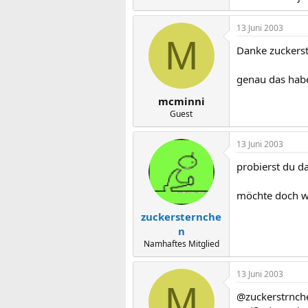
13 Juni 2003
M
Danke zuckers
genau das habe
mcminni
Guest
13 Juni 2003
probierst du da
möchte doch wi
zuckersternche
n
Namhaftes Mitglied
13 Juni 2003
M
@zuckerstrnch