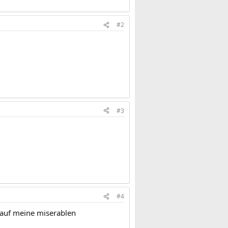
#2
#3
#4
s auf meine miserablen