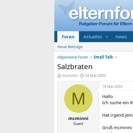
Foren
Aktuelles
News
Neue Beiträge
Allgemeine Foren
Small Talk
Salzbraten
E
E
mcminni
18 Mai 2003
r
r
s
s
18 Mai 2003
t
t
M
Hallo
e
e
l
l
Ich suche ein R
l
l
e
t
Hat irgend jem
mcminni
r
a
m
Guest
Gruß mcminni 