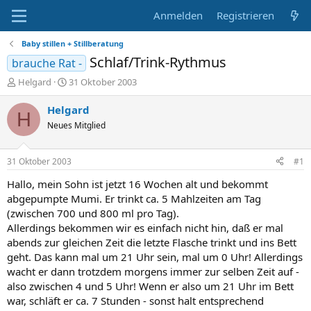
Anmelden
Registrieren
Baby stillen + Stillberatung
Schlaf/Trink-Rythmus
brauche Rat -
E
E
Helgard
31 Oktober 2003
r
r
s
s
Helgard
H
t
t
Neues Mitglied
e
e
l
l
l
l
31 Oktober 2003
#1
e
t
r
a
Hallo, mein Sohn ist jetzt 16 Wochen alt und bekommt
m
abgepumpte Mumi. Er trinkt ca. 5 Mahlzeiten am Tag
(zwischen 700 und 800 ml pro Tag).
Allerdings bekommen wir es einfach nicht hin, daß er mal
abends zur gleichen Zeit die letzte Flasche trinkt und ins Bett
geht. Das kann mal um 21 Uhr sein, mal um 0 Uhr! Allerdings
wacht er dann trotzdem morgens immer zur selben Zeit auf -
also zwischen 4 und 5 Uhr! Wenn er also um 21 Uhr im Bett
war, schläft er ca. 7 Stunden - sonst halt entsprechend