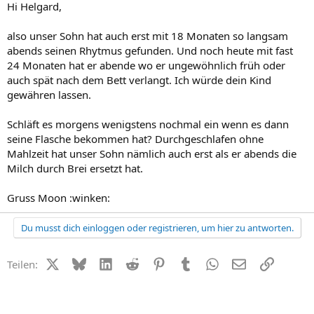
Hi Helgard,
also unser Sohn hat auch erst mit 18 Monaten so langsam
abends seinen Rhytmus gefunden. Und noch heute mit fast
24 Monaten hat er abende wo er ungewöhnlich früh oder
auch spät nach dem Bett verlangt. Ich würde dein Kind
gewähren lassen.
Schläft es morgens wenigstens nochmal ein wenn es dann
seine Flasche bekommen hat? Durchgeschlafen ohne
Mahlzeit hat unser Sohn nämlich auch erst als er abends die
Milch durch Brei ersetzt hat.
Gruss Moon :winken:
Du musst dich einloggen oder registrieren, um hier zu antworten.
X (Twitter)
Bluesky
LinkedIn
Reddit
Pinterest
Tumblr
WhatsApp
E-Mail
Link
Teilen: