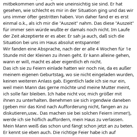
mitbekommen und auch wie uneinsichtig sie sind. Er hat
gesehen, wie schlecht es mir in der Situation ging und das wir
uns immer öfter gestritten haben. Von daher fand er es erst
einmal o.k., als ich mir die "Auszeit" nahm. Das diese "Auszeit"
für immer sein würde wußte er damals noch nicht. Im Laufe
der Zeit akzeptierte er es aber. Er sah ja auch, daß sich die
Situation bei uns im Haus absolut entspannte!
Wir fanden eine Absprache, nach der er alle 4 Wochen für 1e
Stunde mit der Kleinen zu ihnen geht. Er kann alleine gehen,
wann er will, macht es aber eigentlich eh nicht.
Das ich sie zu Feiern einlade hatten wir noch nie, da es außer
meinem eigenen Geburtstag, wo sie nicht eingeladen wurden,
keinen weiteren Anlass gab. Eigentlich lade ich sie nur ein,
weil mein Mann das gerne möchte und meine Mutter meint,
ich solle fair bleiben. Ich habe nicht vor, mich größer mit
ihnen zu unterhalten. Benehmen sie sich irgendwie daneben
(geben mir das Kind nach Aufforderung nicht, fangen an zu
diskutieren,usw.. Das machen sie bei solchen Feiern immer!),
werde ich sie höflich auffordern, mein Haus zu verlassen.
Mein Mann weiß das schon und fängt schon jetzt an zu beten.
Er kennt sie eben auch. Die richtige Feier habe ich auf