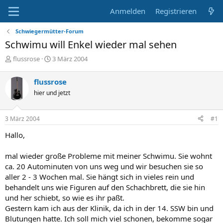
Anmelden
Registrieren
Schwiegermütter-Forum
Schwimu will Enkel wieder mal sehen
E
E
flussrose
3 März 2004
r
r
s
s
flussrose
t
t
hier und jetzt
e
e
l
l
l
l
3 März 2004
#1
e
t
r
a
Hallo,
m
mal wieder große Probleme mit meiner Schwimu. Sie wohnt
ca. 20 Autominuten von uns weg und wir besuchen sie so
aller 2 - 3 Wochen mal. Sie hängt sich in vieles rein und
behandelt uns wie Figuren auf den Schachbrett, die sie hin
und her schiebt, so wie es ihr paßt.
Gestern kam ich aus der Klinik, da ich in der 14. SSW bin und
Blutungen hatte. Ich soll mich viel schonen, bekomme sogar