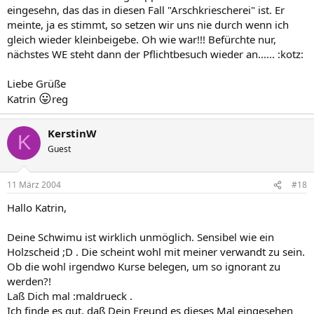
eingesehn, das das in diesen Fall "Arschkriescherei" ist. Er
meinte, ja es stimmt, so setzen wir uns nie durch wenn ich
gleich wieder kleinbeigebe. Oh wie war!!! Befürchte nur,
nächstes WE steht dann der Pflichtbesuch wieder an...... :kotz:
Liebe Grüße
😛
Katrin
reg
KerstinW
K
Guest
11 März 2004
#18
Hallo Katrin,
Deine Schwimu ist wirklich unmöglich. Sensibel wie ein
Holzscheid ;D . Die scheint wohl mit meiner verwandt zu sein.
Ob die wohl irgendwo Kurse belegen, um so ignorant zu
werden?!
Laß Dich mal :maldrueck .
Ich finde es gut, daß Dein Freund es dieses Mal eingesehen