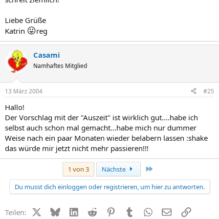
Liebe Grüße
😛
Katrin
reg
Casami
Namhaftes Mitglied
13 März 2004
#25
Hallo!
Der Vorschlag mit der "Auszeit" ist wirklich gut....habe ich
selbst auch schon mal gemacht...habe mich nur dummer
Weise nach ein paar Monaten wieder belabern lassen :shake
das würde mir jetzt nicht mehr passieren!!!
Letzte
1 von 3
Nächste
Du musst dich einloggen oder registrieren, um hier zu antworten.
X (Twitter)
Bluesky
LinkedIn
Reddit
Pinterest
Tumblr
WhatsApp
E-Mail
Link
Teilen: