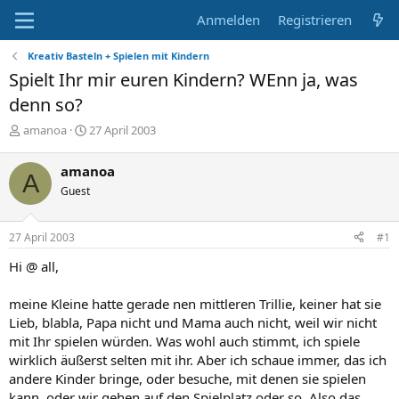
Anmelden
Registrieren
Kreativ Basteln + Spielen mit Kindern
Spielt Ihr mir euren Kindern? WEnn ja, was
denn so?
E
E
amanoa
27 April 2003
r
r
s
s
amanoa
A
t
t
Guest
e
e
l
l
l
l
27 April 2003
#1
e
t
r
a
Hi @ all,
m
meine Kleine hatte gerade nen mittleren Trillie, keiner hat sie
Lieb, blabla, Papa nicht und Mama auch nicht, weil wir nicht
mit Ihr spielen würden. Was wohl auch stimmt, ich spiele
wirklich äußerst selten mit ihr. Aber ich schaue immer, das ich
andere Kinder bringe, oder besuche, mit denen sie spielen
kann, oder wir gehen auf den Spielplatz oder so. Also das