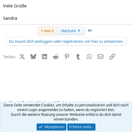
Viele Grüße
Sandra
Letzte
1 von 2
Nächste
Du musst dich einloggen oder registrieren, um hier zu antworten.
X (Twitter)
Bluesky
LinkedIn
Reddit
Pinterest
Tumblr
WhatsApp
E-Mail
Link
Teilen:
Kreativ Basteln + Spielen mit Kindern
Diese Seite verwendet Cookies, um Inhalte zu personalisieren und dich nach
einem Login angemeldet zu halten, wenn du registriert bist.
Durch die weitere Nutzung unserer Webseite erklärst du dich damit
Kontakt
Nutzungsbedingungen
Datenschutz
Hilfe
R
einverstanden.
S
S
®
Community platform by XenForo
© 2010-2026 XenForo Ltd.
Akzeptieren
Erfahre mehr…