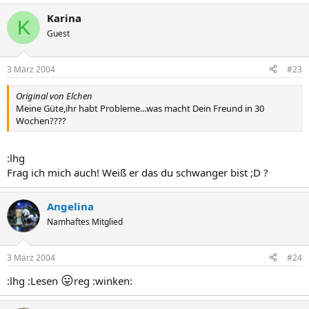
Karina
K
Guest
3 März 2004
#23
Original von Elchen
Meine Güte,ihr habt Probleme...was macht Dein Freund in 30
Wochen????
:lhg
Frag ich mich auch! Weiß er das du schwanger bist ;D ?
Angelina
Namhaftes Mitglied
3 März 2004
#24
😛
:lhg :Lesen
reg :winken: