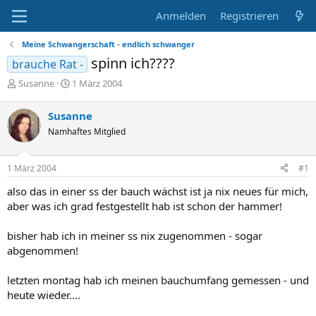
Anmelden
Registrieren
Meine Schwangerschaft - endlich schwanger
spinn ich????
brauche Rat -
E
E
Susanne
1 März 2004
r
r
s
s
Susanne
t
t
Namhaftes Mitglied
e
e
l
l
l
l
1 März 2004
#1
e
t
r
a
also das in einer ss der bauch wächst ist ja nix neues für mich,
m
aber was ich grad festgestellt hab ist schon der hammer!
bisher hab ich in meiner ss nix zugenommen - sogar
abgenommen!
letzten montag hab ich meinen bauchumfang gemessen - und
heute wieder....