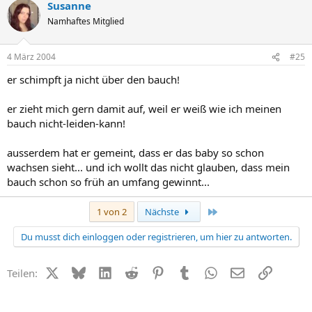
Susanne
Namhaftes Mitglied
4 März 2004
#25
er schimpft ja nicht über den bauch!
er zieht mich gern damit auf, weil er weiß wie ich meinen
bauch nicht-leiden-kann!
ausserdem hat er gemeint, dass er das baby so schon
wachsen sieht... und ich wollt das nicht glauben, dass mein
bauch schon so früh an umfang gewinnt...
Letzte
1 von 2
Nächste
Du musst dich einloggen oder registrieren, um hier zu antworten.
X (Twitter)
Bluesky
LinkedIn
Reddit
Pinterest
Tumblr
WhatsApp
E-Mail
Link
Teilen: