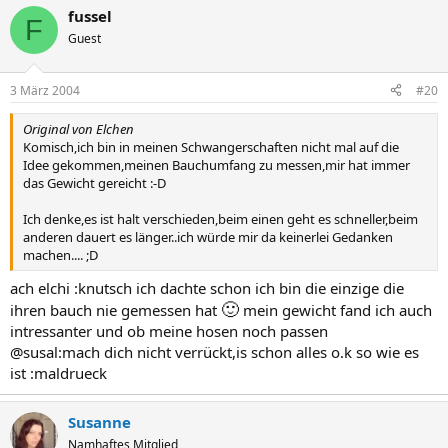
fussel
F
Guest
3 März 2004
#20
Original von Elchen
Komisch,ich bin in meinen Schwangerschaften nicht mal auf die
Idee gekommen,meinen Bauchumfang zu messen,mir hat immer
das Gewicht gereicht :-D
Ich denke,es ist halt verschieden,beim einen geht es schneller,beim
anderen dauert es länger..ich würde mir da keinerlei Gedanken
machen.... ;D
ach elchi :knutsch ich dachte schon ich bin die einzige die
🙂
ihren bauch nie gemessen hat
mein gewicht fand ich auch
intressanter und ob meine hosen noch passen
@susal:mach dich nicht verrückt,is schon alles o.k so wie es
ist :maldrueck
Susanne
Namhaftes Mitglied