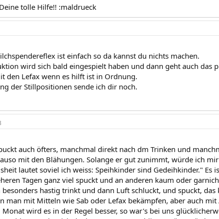
Deine tolle Hilfe!! :maldrueck
lchspendereflex ist einfach so da kannst du nichts machen.
ktion wird sich bald eingespielt haben und dann geht auch das p
t den Lefax wenn es hilft ist in Ordnung.
g der Stillpositionen sende ich dir noch.
3
puckt auch öfters, manchmal direkt nach dm Trinken und manchma
nauso mit den Blähungen. Solange er gut zunimmt, würde ich mir
it lautet soviel ich weiss: Speihkinder sind Gedeihkinder." Es i
eren Tagen ganz viel spuckt und an anderen kaum oder garnicht
besonders hastig trinkt und dann Luft schluckt, und spuckt, das 
 man mit Mitteln wie Sab oder Lefax bekämpfen, aber auch mit
Monat wird es in der Regel besser, so war's bei uns glücklicherwe