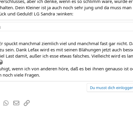
erschlusses, aber ich denke, wenn es so schlimm wäre, würde 
ehalten. Dein Kleiner ist ja auch noch sehr jung und da muss man 
lück und Geduld! LG Sandra :winken:
3
 Er spuckt manchmal ziemlich viel und manchmal fast gar nicht. Da
u sein. Dank Lefax wird es mit seinen Blähungen jetzt auch bess
iel Last damit, außer ich esse etwas falsches. Vielleicht wird es l
😀
higt, wenn ich von anderen höre, daß es bei ihnen genauso ist ode
 noch viele Fragen.
Du musst dich einloggen
est
Tumblr
WhatsApp
E-Mail
Link