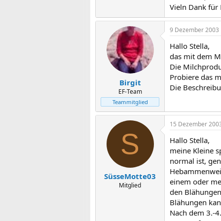
Vieln Dank für 
9 Dezember 2003
Hallo Stella,
das mit dem Mi
Die Milchprodu
Probiere das mi
Birgit
Die Beschreibun
EF-Team
Teammitglied
15 Dezember 200
S
Hallo Stella,
meine Kleine s
normal ist, ge
Hebammenweishe
SüsseMotte03
einem oder meh
Mitglied
den Blähungen 
Blähungen kann
Nach dem 3.-4. 