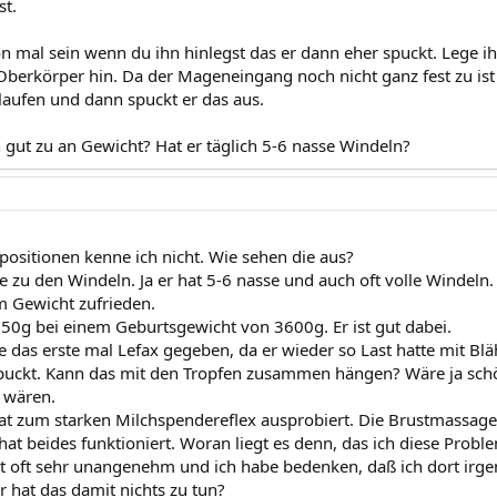
st.
on mal sein wenn du ihn hinlegst das er dann eher spuckt. Lege
berkörper hin. Da der Mageneingang noch nicht ganz fest zu ist
laufen und dann spuckt er das aus.
gut zu an Gewicht? Hat er täglich 5-6 nasse Windeln?
lpositionen kenne ich nicht. Wie sehen die aus?
e zu den Windeln. Ja er hat 5-6 nasse und auch oft volle Windeln.
m Gewicht zufrieden.
50g bei einem Geburtsgewicht von 3600g. Er ist gut dabei.
 das erste mal Lefax gegeben, da er wieder so Last hatte mit Bl
spuckt. Kann das mit den Tropfen zusammen hängen? Wäre ja sc
t wären.
t zum starken Milchspendereflex ausprobiert. Die Brustmassage
hat beides funktioniert. Woran liegt es denn, das ich diese Probl
ist oft sehr unangenehm und ich habe bedenken, daß ich dort i
hat das damit nichts zu tun?