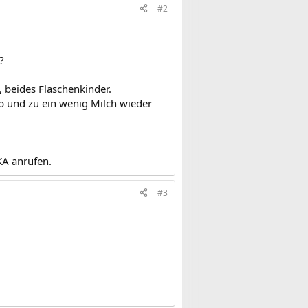
#2
?
, beides Flaschenkinder.
b und zu ein wenig Milch wieder
KA anrufen.
#3