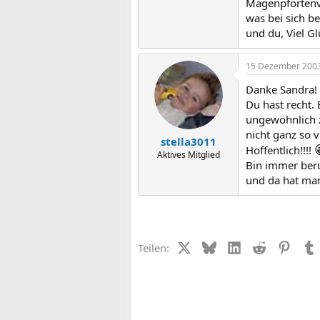
Magenpfortenv
was bei sich b
und du, Viel G
15 Dezember 200
Danke Sandra!
Du hast recht.
ungewöhnlich z
nicht ganz so v
stella3011
Hoffentlich!!!!
Aktives Mitglied
Bin immer beru
und da hat man
X (Twitter)
Bluesky
LinkedIn
Reddit
Pinter
Teilen: