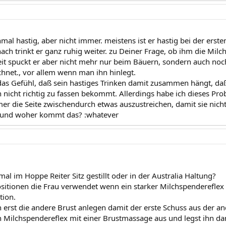
mal hastig, aber nicht immer. meistens ist er hastig bei der erste
anach trinkt er ganz ruhig weiter. zu Deiner Frage, ob ihm die Mil
it spuckt er aber nicht mehr nur beim Bäuern, sondern auch noch
hnet., vor allem wenn man ihn hinlegt.
das Gefühl, daß sein hastiges Trinken damit zusammen hängt, da
 nicht richtig zu fassen bekommt. Allerdings habe ich dieses Prob
er die Seite zwischendurch etwas auszustreichen, damit sie nicht
und woher kommt das? :whatever
al im Hoppe Reiter Sitz gestillt oder in der Australia Haltung?
ositionen die Frau verwendet wenn ein starker Milchspendereflex 
ition.
 erst die andere Brust anlegen damit der erste Schuss aus der a
en Milchspendereflex mit einer Brustmassage aus und legst ihn da