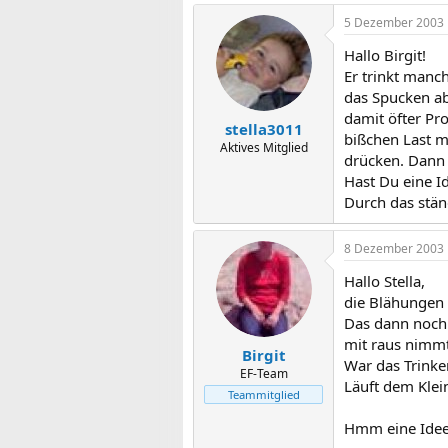
5 Dezember 2003
Hallo Birgit!
Er trinkt manc
das Spucken ab
damit öfter Pr
stella3011
bißchen Last m
Aktives Mitglied
drücken. Dann t
Hast Du eine I
Durch das stän
8 Dezember 2003
Hallo Stella,
die Blähungen 
Das dann noch 
mit raus nimmt
Birgit
War das Trinke
EF-Team
Läuft dem Klei
Teammitglied
Hmm eine Idee 