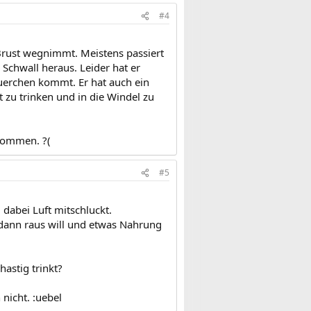
#4
 Brust wegnimmt. Meistens passiert
chwall heraus. Leider hat er
uerchen kommt. Er hat auch ein
 zu trinken und in die Windel zu
ekommen. ?(
#5
dabei Luft mitschluckt.
 dann raus will und etwas Nahrung
astig trinkt?
nicht. :uebel