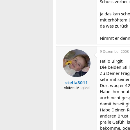
Schuss vorbei i
Ja das kan sch
mit erhöhtem O
da was zurück 
Nimmt er denn 
9 Dezember 2003
Hallo Birgit!
Die beiden Stil
Zu Deiner Frag
sehr mit seine
stella3011
Dort wog er 42
Aktives Mitglied
Habe ihm heute
auch nicht ge
damit beseitig
Habe Deinen Ra
anderen Brust 
pralle Gefühl 
bekomme, oder 