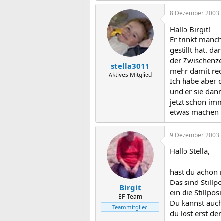
8 Dezember 2003
Hallo Birgit!
Er trinkt manch
gestillt hat. d
der Zwischenze
stella3011
mehr damit rec
Aktives Mitglied
Ich habe aber 
und er sie dann
jetzt schon imm
etwas machen 
9 Dezember 2003
Hallo Stella,
hast du achon m
Das sind Stillp
Birgit
ein die Stillpos
EF-Team
Du kannst auch
Teammitglied
du löst erst d