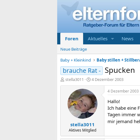
Foren
Aktuelles
News
Neue Beiträge
Baby + Kleinkind
Baby stillen + Stillbe
Spucken
brauche Rat -
E
E
stella3011
4 Dezember 2003
r
r
s
s
4 Dezember 2003
t
t
Hallo!
e
e
l
l
Ich habe eine F
l
l
Tagen immer wi
e
t
mir jemand he
stella3011
r
a
m
Aktives Mitglied