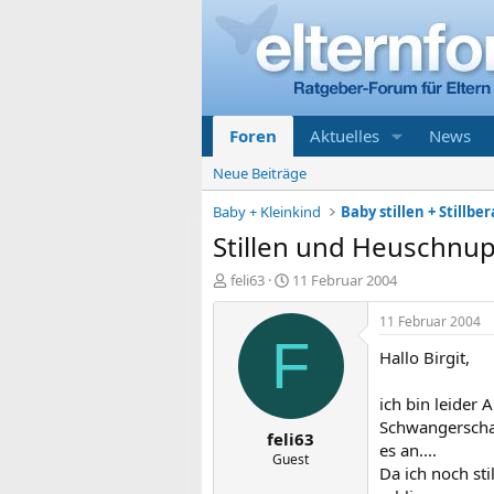
Foren
Aktuelles
News
Neue Beiträge
Baby + Kleinkind
Baby stillen + Stillbe
Stillen und Heuschnu
E
E
feli63
11 Februar 2004
r
r
s
s
11 Februar 2004
t
t
F
Hallo Birgit,
e
e
l
l
l
l
ich bin leider
e
t
Schwangerschaf
feli63
r
a
es an....
m
Guest
Da ich noch st