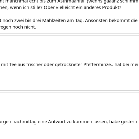
eht manchmal echt bis zum Asthmaanfall (wenns gaaanz schlimm
en, wenn ich stille? Ober vielleicht ein anderes Produkt?
zeit noch zwei bis drei Mahlzeiten am Tag. Ansonsten bekommt die 
wegen noch nicht.
 mit Tee aus frischer oder getrockneter Pfefferminze.. hat bei me
orgen nachmittag eine Antwort zu kommen lassen, habe gestern 