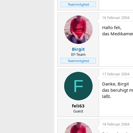
Teammitglied
16 Februar 2004
Hallo feli,
das Medikament
Birgit
EF-Team
Teammitglied
17 Februar 2004
F
Danke, Birgit
das beruhigt m
läßt.
feli63
Guest
18 Februar 2004