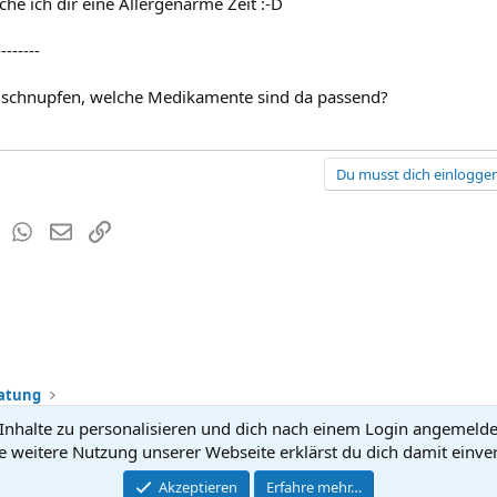
he ich dir eine Allergenarme Zeit :-D
--------
euschnupfen, welche Medikamente sind da passend?
Du musst dich einloggen
est
Tumblr
WhatsApp
E-Mail
Link
ratung
nhalte zu personalisieren und dich nach einem Login angemeldet 
Kontakt
Nutzun
e weitere Nutzung unserer Webseite erklärst du dich damit einve
®
Community platform by XenForo
Akzeptieren
Erfahre mehr…
© 2010-2026 XenForo Ltd.