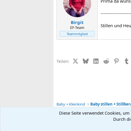
Prima da wünsc
--------------------
Birgit
Stillen und H
EF-Team
Teammitglied
X (Twitter)
Bluesky
LinkedIn
Reddit
Pinter
Teilen:
Baby + Kleinkind
Baby stillen + Stillbe
Diese Seite verwendet Cookies, um I
Durch di