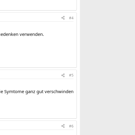
#4
e Bedenken verwenden.
#5
r die Symtome ganz gut verschwinden
#6