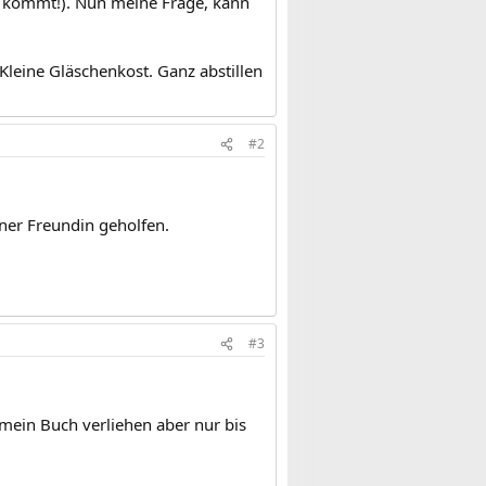
 kommt!). Nun meine Frage, kann
Kleine Gläschenkost. Ganz abstillen
#2
iner Freundin geholfen.
#3
mein Buch verliehen aber nur bis