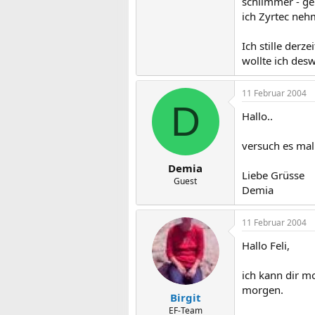
schlimmer - g
ich Zyrtec nehm
Ich stille der
wollte ich des
11 Februar 2004
D
Hallo..
versuch es mal
Demia
Liebe Grüsse
Guest
Demia
11 Februar 2004
Hallo Feli,
ich kann dir m
morgen.
Birgit
EF-Team