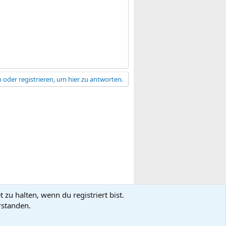
 oder registrieren, um hier zu antworten.
zu halten, wenn du registriert bist.
gsbedingungen
Datenschutz
Hilfe
R
rstanden.
S
S