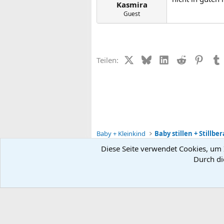
Kasmira
Guest
X (Twitter)
Bluesky
LinkedIn
Reddit
Pinter
Teilen:
Baby + Kleinkind
Baby stillen + Stillbe
Diese Seite verwendet Cookies, um I
Durch di