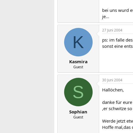
bei uns wurd es
je...
27 Juni 2004
K
ps: im falle d
sonst eine ent
Kasmira
Guest
30 Juni 2004
S
Hallöchen,
danke für eure
,er schwitze so
Sophian
Guest
Werde jetzt et
Hoffe mal,das d