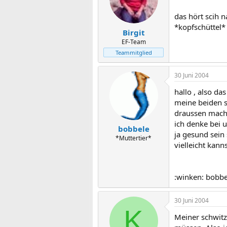
das hört scih 
*kopfschüttel*
Birgit
EF-Team
Teammitglied
30 Juni 2004
hallo , also da
meine beiden s
draussen macht
ich denke bei 
bobbele
ja gesund sein 
*Muttertier*
vielleicht kann
:winken: bobbe
30 Juni 2004
K
Meiner schwitz