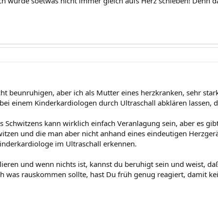
ch würde soetwas nicht immer gleich aufs Herz schieben! Denn das
nicht beunruhigen, aber ich als Mutter eines herzkranken, sehr st
bei einem Kinderkardiologen durch Ultraschall abklären lassen, d
s Schwitzens kann wirklich einfach Veranlagung sein, aber es gibt
witzen und die man aber nicht anhand eines eindeutigen Herzge
inderkardiologe im Ultraschall erkennen.
lieren und wenn nichts ist, kannst du beruhigt sein und weist, daß
 was rauskommen sollte, hast Du früh genug reagiert, damit ke