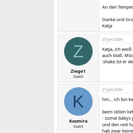
An den Tempera
Danke und Gr
Katja
25 Juni 2004
Z
Katja, ich wei
auch blaß. Möc
:shake Ist er 
Ziege1
Guest
27 Juni 2004
K
hm... ich bin k
beim stillen li
- zumal babys 
Kasmira
und den rest h
Guest
hab zwar keine