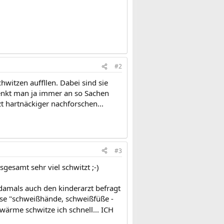
#2
witzen auffllen. Dabei sind sie
enkt man ja immer an so Sachen
t hartnäckiger nachforschen...
#3
sgesamt sehr viel schwitzt ;-)
 damals auch den kinderarzt befragt
ose "schweißhände, schweißfüße -
wärme schwitze ich schnell... ICH