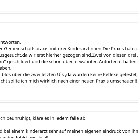
Antworten.
ner Gemeinschaftspraxis mit drei Kinderärztinnen.Die Praxis hab i
usgesucht,da wir erst hierher gezogen sind.Zwei von diesen drei
m" geschildert und die schon oben erwähnten Antorten erhalten.
haben.
blos über die zwei letzten U`s ,da wurden keine Reflexe getestet,
icht sollte ich mich wirklich nach einer neuen Praxis umschauen!!
h beunruhigt, kläre es in jedem falle ab!
d bei einem kinderarzt sehr auf meinen eigenen eindruck von ihm
händen fühlst, wechsel!