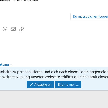
Du musst dich einloggen
est
Tumblr
WhatsApp
E-Mail
Link
ratung
nhalte zu personalisieren und dich nach einem Login angemeldet 
Kontakt
Nutzun
e weitere Nutzung unserer Webseite erklärst du dich damit einve
®
Community platform by XenForo
Akzeptieren
Erfahre mehr…
© 2010-2026 XenForo Ltd.