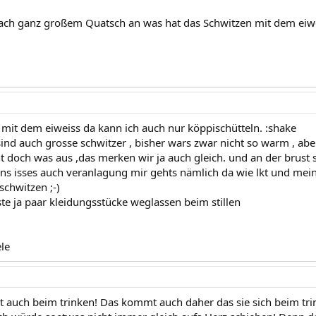
nach ganz großem Quatsch an was hat das Schwitzen mit dem eiwe
s mit dem eiweiss da kann ich auch nur köppischütteln. :shake
ind auch grosse schwitzer , bisher wars zwar nicht so warm , ab
 doch was aus ,das merken wir ja auch gleich. und an der brust s
uns isses auch veranlagung mir gehts nämlich da wie lkt und meine
schwitzen ;-)
ste ja paar kleidungsstücke weglassen beim stillen
le
t auch beim trinken! Das kommt auch daher das sie sich beim tr