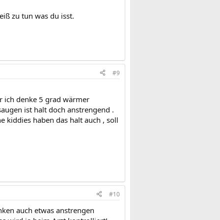
iß zu tun was du isst.
#9
er ich denke 5 grad wärmer
augen ist halt doch anstrengend .
 kiddies haben das halt auch , soll
#10
inken auch etwas anstrengen