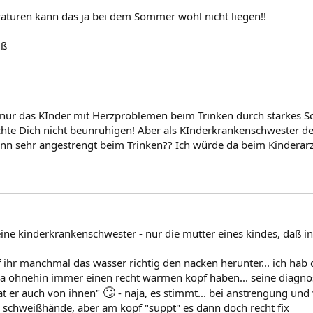
turen kann das ja bei dem Sommer wohl nicht liegen!!
uß
ß nur das KInder mit Herzproblemen beim Trinken durch starkes Sch
hte Dich nicht beunruhigen! Aber als KInderkrankenschwester d
denn sehr angestrengt beim Trinken?? Ich würde da beim Kinderarz
eine kinderkrankenschwester - nur die mutter eines kindes, daß in
ef ihr manchmal das wasser richtig den nacken herunter... ich hab
ja ohnehin immer einen recht warmen kopf haben... seine diagn
🙄
at er auch von ihnen"
- naja, es stimmt... bei anstrengung und 
 schweißhände, aber am kopf "suppt" es dann doch recht fix