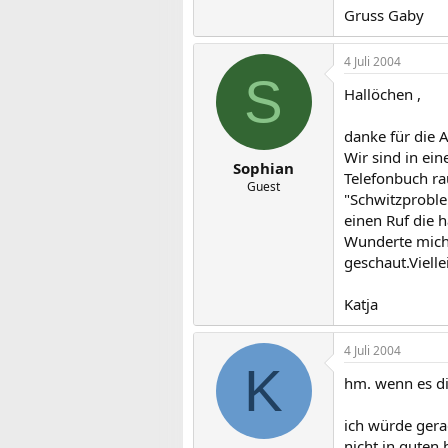
Gruss Gaby
4 Juli 2004
S
Hallöchen ,
danke für die 
Wir sind in ei
Sophian
Telefonbuch ra
Guest
"Schwitzproble
einen Ruf die 
Wunderte mich 
geschaut.Vielle
Katja
4 Juli 2004
K
hm. wenn es dic
ich würde gera
nicht in guten 