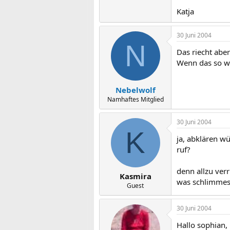
Katja
30 Juni 2004
N
Das riecht abe
Wenn das so we
Nebelwolf
Namhaftes Mitglied
30 Juni 2004
K
ja, abklären wü
ruf?
denn allzu ver
Kasmira
was schlimmes b
Guest
30 Juni 2004
Hallo sophian,