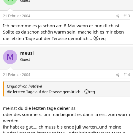
Guest
21 Februar 2004
#13
Ich bekomme es ja schon am 8.Mai wenn er pünktlich ist.
Sollte es da schon schön warm sein, mache ich es mir eben
😛
die letzten Tage auf der Terasse gemütlich...
reg
meusi
M
Guest
21 Februar 2004
#14
Original von hotdevil
😛
die letzten Tage auf der Terasse gemütlich...
reg
meinst du die letzten tage deiner ss
oder des sommers...im mai beginnt es dann ja erst zum warm
werden...
ihr habt es gut....ich muss bis ende juli warten..und meine
kinder kommen immer später....oder halt nciht vorm termin...