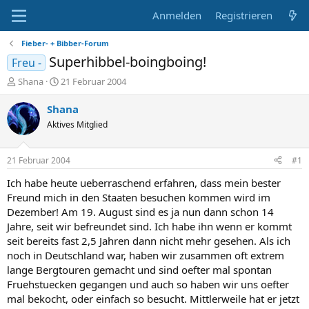
Anmelden
Registrieren
Fieber- + Bibber-Forum
Superhibbel-boingboing!
Freu -
E
E
Shana
21 Februar 2004
r
r
s
s
Shana
t
t
Aktives Mitglied
e
e
l
l
l
l
21 Februar 2004
#1
e
t
r
a
Ich habe heute ueberraschend erfahren, dass mein bester
m
Freund mich in den Staaten besuchen kommen wird im
Dezember! Am 19. August sind es ja nun dann schon 14
Jahre, seit wir befreundet sind. Ich habe ihn wenn er kommt
seit bereits fast 2,5 Jahren dann nicht mehr gesehen. Als ich
noch in Deutschland war, haben wir zusammen oft extrem
lange Bergtouren gemacht und sind oefter mal spontan
Fruehstuecken gegangen und auch so haben wir uns oefter
mal bekocht, oder einfach so besucht. Mittlerweile hat er jetzt