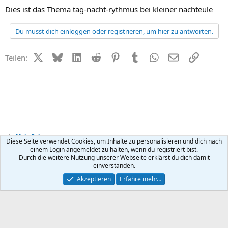
Dies ist das Thema tag-nacht-rythmus bei kleiner nachteule
Du musst dich einloggen oder registrieren, um hier zu antworten.
X (Twitter)
Bluesky
LinkedIn
Reddit
Pinterest
Tumblr
WhatsApp
E-Mail
Link
Teilen:
Mein Baby
Diese Seite verwendet Cookies, um Inhalte zu personalisieren und dich nach
einem Login angemeldet zu halten, wenn du registriert bist.
Durch die weitere Nutzung unserer Webseite erklärst du dich damit
Kontakt
Nutzungsbedingungen
Datenschutz
Hilfe
R
einverstanden.
S
S
®
Community platform by XenForo
© 2010-2026 XenForo Ltd.
Akzeptieren
Erfahre mehr…