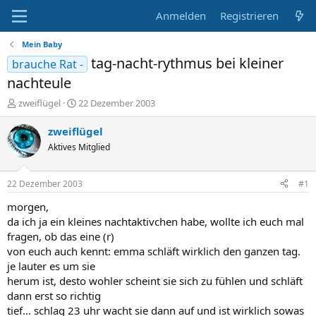
Anmelden
Registrieren
Mein Baby
tag-nacht-rythmus bei kleiner
brauche Rat -
nachteule
E
E
zweiflügel
22 Dezember 2003
r
r
s
s
zweiflügel
t
t
Aktives Mitglied
e
e
l
l
l
l
22 Dezember 2003
#1
e
t
r
a
morgen,
m
da ich ja ein kleines nachtaktivchen habe, wollte ich euch mal
fragen, ob das eine (r)
von euch auch kennt: emma schläft wirklich den ganzen tag.
je lauter es um sie
herum ist, desto wohler scheint sie sich zu fühlen und schläft
dann erst so richtig
tief... schlag 23 uhr wacht sie dann auf und ist wirklich sowas