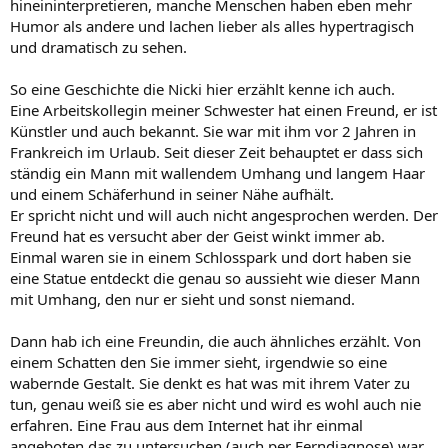
hineininterpretieren, manche Menschen haben eben mehr
Humor als andere und lachen lieber als alles hypertragisch
und dramatisch zu sehen.
So eine Geschichte die Nicki hier erzählt kenne ich auch.
Eine Arbeitskollegin meiner Schwester hat einen Freund, er ist
Künstler und auch bekannt. Sie war mit ihm vor 2 Jahren in
Frankreich im Urlaub. Seit dieser Zeit behauptet er dass sich
ständig ein Mann mit wallendem Umhang und langem Haar
und einem Schäferhund in seiner Nähe aufhält.
Er spricht nicht und will auch nicht angesprochen werden. Der
Freund hat es versucht aber der Geist winkt immer ab.
Einmal waren sie in einem Schlosspark und dort haben sie
eine Statue entdeckt die genau so aussieht wie dieser Mann
mit Umhang, den nur er sieht und sonst niemand.
Dann hab ich eine Freundin, die auch ähnliches erzählt. Von
einem Schatten den Sie immer sieht, irgendwie so eine
wabernde Gestalt. Sie denkt es hat was mit ihrem Vater zu
tun, genau weiß sie es aber nicht und wird es wohl auch nie
erfahren. Eine Frau aus dem Internet hat ihr einmal
angeboten das zu untersuchen (auch per Ferndiagnose) war