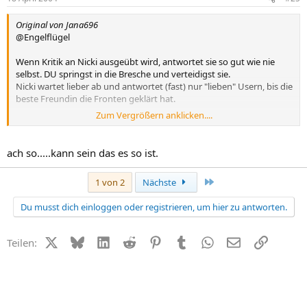
Original von Jana696
@Engelflügel
Wenn Kritik an Nicki ausgeübt wird, antwortet sie so gut wie nie
selbst. DU springst in die Bresche und verteidigst sie.
Nicki wartet lieber ab und antwortet (fast) nur "lieben" Usern, bis die
beste Freundin die Fronten geklärt hat.
Zum Vergrößern anklicken....
SO mein ich das, und ich möchte auch nicht, das Du das falsch
verstehst. Das ist KEINE Kritik an Deiner Person, sondern einfach
nur ein "nörgeln" meinerseits im Bezug auf Nicki´s Umgang mit
ach so.....kann sein das es so ist.
vielleicht unerwünschten? Antworten auf ihre Fragen.
Letzte
1 von 2
Nächste
Gruß Jana
Du musst dich einloggen oder registrieren, um hier zu antworten.
X (Twitter)
Bluesky
LinkedIn
Reddit
Pinterest
Tumblr
WhatsApp
E-Mail
Link
Teilen: