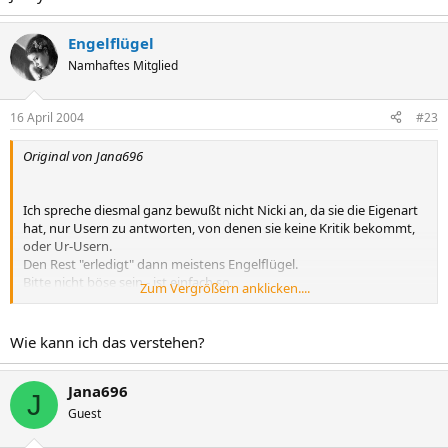
Engelflügel
Namhaftes Mitglied
16 April 2004
#23
Original von Jana696
Ich spreche diesmal ganz bewußt nicht Nicki an, da sie die Eigenart
hat, nur Usern zu antworten, von denen sie keine Kritik bekommt,
oder Ur-Usern.
Den Rest "erledigt" dann meistens Engelflügel.
Bitte nicht böse sein - ist einfach so.
Zum Vergrößern anklicken....
Wie kann ich das verstehen?
Gruß Jana
Jana696
J
Guest