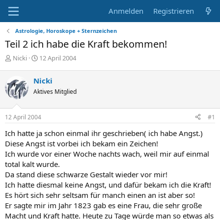
Anmelden
Registrieren
Astrologie, Horoskope + Sternzeichen
Teil 2 ich habe die Kraft bekommen!
E
E
Nicki
12 April 2004
r
r
s
s
Nicki
t
t
Aktives Mitglied
e
e
l
l
l
l
12 April 2004
#1
e
t
r
a
Ich hatte ja schon einmal ihr geschrieben( ich habe Angst.)
m
Diese Angst ist vorbei ich bekam ein Zeichen!
Ich wurde vor einer Woche nachts wach, weil mir auf einmal
total kalt wurde.
Da stand diese schwarze Gestalt wieder vor mir!
Ich hatte diesmal keine Angst, und dafür bekam ich die Kraft!
Es hört sich sehr seltsam für manch einen an ist aber so!
Er sagte mir im Jahr 1823 gab es eine Frau, die sehr große
Macht und Kraft hatte. Heute zu Tage würde man so etwas als