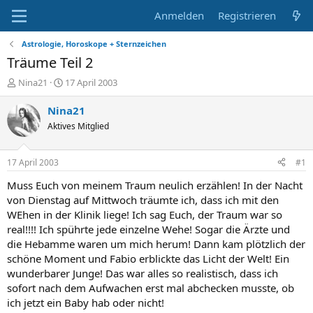
Anmelden
Registrieren
Astrologie, Horoskope + Sternzeichen
Träume Teil 2
E
E
Nina21
17 April 2003
r
r
s
s
Nina21
t
t
Aktives Mitglied
e
e
l
l
l
l
17 April 2003
#1
e
t
r
a
Muss Euch von meinem Traum neulich erzählen! In der Nacht
m
von Dienstag auf Mittwoch träumte ich, dass ich mit den
WEhen in der Klinik liege! Ich sag Euch, der Traum war so
real!!!! Ich spührte jede einzelne Wehe! Sogar die Ärzte und
die Hebamme waren um mich herum! Dann kam plötzlich der
schöne Moment und Fabio erblickte das Licht der Welt! Ein
wunderbarer Junge! Das war alles so realistisch, dass ich
sofort nach dem Aufwachen erst mal abchecken musste, ob
ich jetzt ein Baby hab oder nicht!