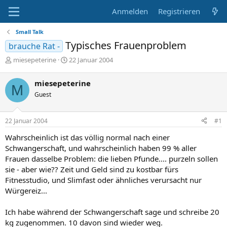
Anmelden
Registrieren
Small Talk
Typisches Frauenproblem
brauche Rat -
E
E
miesepeterine
22 Januar 2004
r
r
s
s
miesepeterine
M
t
t
Guest
e
e
l
l
l
l
22 Januar 2004
#1
e
t
r
a
Wahrscheinlich ist das völlig normal nach einer
m
Schwangerschaft, und wahrscheinlich haben 99 % aller
Frauen dasselbe Problem: die lieben Pfunde.... purzeln sollen
sie - aber wie?? Zeit und Geld sind zu kostbar fürs
Fitnesstudio, und Slimfast oder ähnliches verursacht nur
Würgereiz...
Ich habe während der Schwangerschaft sage und schreibe 20
kg zugenommen. 10 davon sind wieder weg.