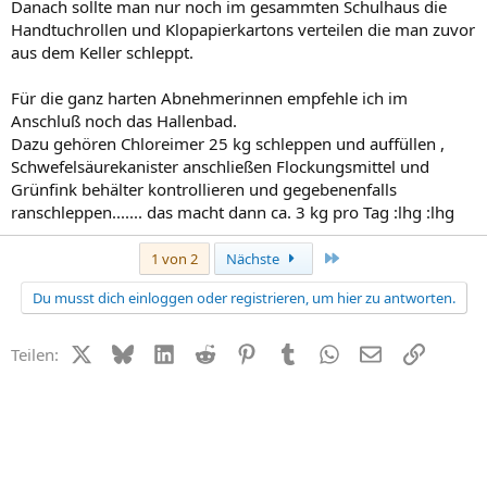
Danach sollte man nur noch im gesammten Schulhaus die
Handtuchrollen und Klopapierkartons verteilen die man zuvor
aus dem Keller schleppt.
Für die ganz harten Abnehmerinnen empfehle ich im
Anschluß noch das Hallenbad.
Dazu gehören Chloreimer 25 kg schleppen und auffüllen ,
Schwefelsäurekanister anschließen Flockungsmittel und
Grünfink behälter kontrollieren und gegebenenfalls
ranschleppen....... das macht dann ca. 3 kg pro Tag :lhg :lhg
Letzte
1 von 2
Nächste
Du musst dich einloggen oder registrieren, um hier zu antworten.
X (Twitter)
Bluesky
LinkedIn
Reddit
Pinterest
Tumblr
WhatsApp
E-Mail
Link
Teilen: