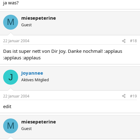
ja was?
miesepeterine
M
Guest
22 Januar 2004
#18
Das ist super nett von Dir Joy. Danke nochmal! :applaus
:applaus :applaus
Joyannee
J
Aktives Mitglied
22 Januar 2004
#19
edit
miesepeterine
M
Guest