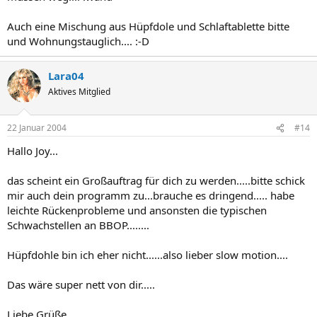
Auch eine Mischung aus Hüpfdole und Schlaftablette bitte
und Wohnungstauglich.... :-D
Lara04
Aktives Mitglied
22 Januar 2004
#14
Hallo Joy...
das scheint ein Großauftrag für dich zu werden.....bitte schick
mir auch dein programm zu...brauche es dringend..... habe
leichte Rückenprobleme und ansonsten die typischen
Schwachstellen an BBOP........
Hüpfdohle bin ich eher nicht......also lieber slow motion....
Das wäre super nett von dir.....
Liebe Grüße