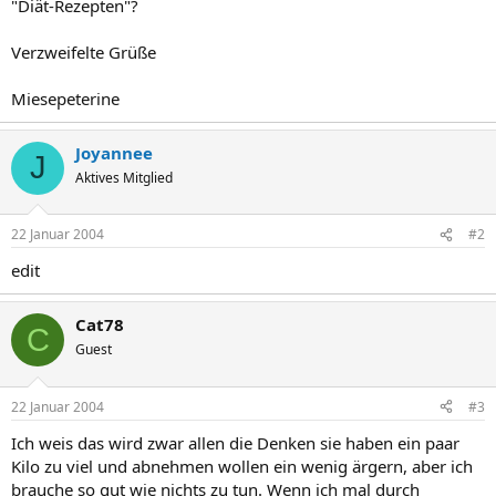
"Diät-Rezepten"?
Verzweifelte Grüße
Miesepeterine
Joyannee
J
Aktives Mitglied
22 Januar 2004
#2
edit
Cat78
C
Guest
22 Januar 2004
#3
Ich weis das wird zwar allen die Denken sie haben ein paar
Kilo zu viel und abnehmen wollen ein wenig ärgern, aber ich
brauche so gut wie nichts zu tun. Wenn ich mal durch