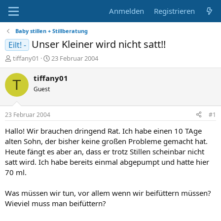
Anmelden
Registrieren
Baby stillen + Stillberatung
Unser Kleiner wird nicht satt!!
Eilt! -
E
E
tiffany01
23 Februar 2004
r
r
s
s
tiffany01
T
t
t
Guest
e
e
l
l
l
l
23 Februar 2004
#1
e
t
r
a
Hallo! Wir brauchen dringend Rat. Ich habe einen 10 TAge
m
alten Sohn, der bisher keine großen Probleme gemacht hat.
Heute fängt es aber an, dass er trotz Stillen scheinbar nicht
satt wird. Ich habe bereits einmal abgepumpt und hatte hier
70 ml.
Was müssen wir tun, vor allem wenn wir beifüttern müssen?
Wieviel muss man beifüttern?