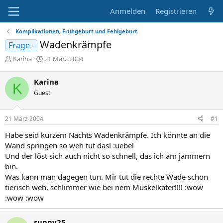
Anmelden
Registrieren
Komplikationen, Frühgeburt und Fehlgeburt
Wadenkrämpfe
Frage -
E
E
Karina
21 März 2004
r
r
s
s
Karina
K
t
t
Guest
e
e
l
l
l
l
21 März 2004
#1
e
t
r
a
Habe seid kurzem Nachts Wadenkrämpfe. Ich könnte an die
m
Wand springen so weh tut das! :uebel
Und der löst sich auch nicht so schnell, das ich am jammern
bin.
Was kann man dagegen tun. Mir tut die rechte Wade schon
tierisch weh, schlimmer wie bei nem Muskelkater!!!! :wow
:wow :wow
sunny25