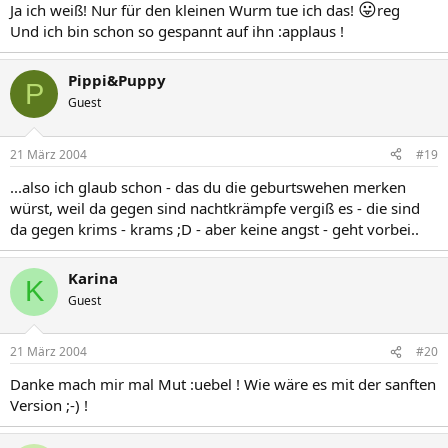
😛
Ja ich weiß! Nur für den kleinen Wurm tue ich das!
reg
Und ich bin schon so gespannt auf ihn :applaus !
Pippi&Puppy
P
Guest
21 März 2004
#19
...also ich glaub schon - das du die geburtswehen merken
würst, weil da gegen sind nachtkrämpfe vergiß es - die sind
da gegen krims - krams ;D - aber keine angst - geht vorbei..
Karina
K
Guest
21 März 2004
#20
Danke mach mir mal Mut :uebel ! Wie wäre es mit der sanften
Version ;-) !