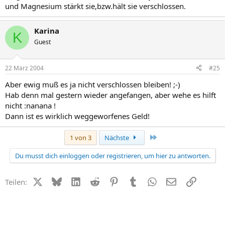
und Magnesium stärkt sie,bzw.hält sie verschlossen.
Karina
K
Guest
22 März 2004
#25
Aber ewig muß es ja nicht verschlossen bleiben! ;-)
Hab denn mal gestern wieder angefangen, aber wehe es hilft
nicht :nanana !
Dann ist es wirklich weggeworfenes Geld!
Letzte
1 von 3
Nächste
Du musst dich einloggen oder registrieren, um hier zu antworten.
X (Twitter)
Bluesky
LinkedIn
Reddit
Pinterest
Tumblr
WhatsApp
E-Mail
Link
Teilen: