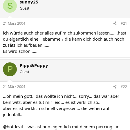
sunny25
S
Guest
21 März 2004
#21
ich würde auch eher alles auf mich zukommen lassen.......hast
du eigentlich eine Hebamme ? die kann dich doch auch noch
zusätzlich aufbauen.......
Es wird schon......
Pippi&Puppy
P
Guest
21 März 2004
#22
...oh mein gott.. das wollte ich nicht... sorry... das war aber
kein witz, aber es tut mir leid... es ist wirklich so...
aber es ist wirklich schnell vergessen... die wehen auf
jedenfall...
@hotdevil... was ist nun eigentlich mit deinem piercing.. in