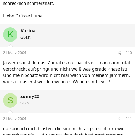
schrecklich schmerzhaft.
Liebe Grüsse Liuna
Karina
K
Guest
21 März 2004
#10
Ja wem sagst du das. Zumal es nur nachts ist, man dann total
verschreckt aufspringt und nicht weiß was gerade Phase ist!
Und mein Schatz wird nicht mal wach von meinem jammern,
wie soll das erst werden wenn es Wehen sind :evil: !
sunny25
S
Guest
21 März 2004
#11
da kann ich dich trösten, die sind nicht arg so schlimm wie
wadenkrämpfe......du kannst dich doch bestimmt erinnern