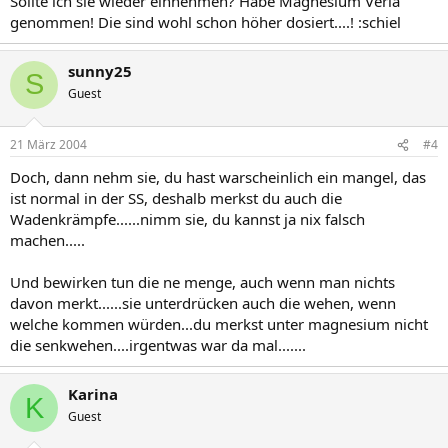
Sollte ich sie wieder einnehmen? Habe Magnesium Verla
genommen! Die sind wohl schon höher dosiert....! :schiel
sunny25
S
Guest
21 März 2004
#4
Doch, dann nehm sie, du hast warscheinlich ein mangel, das
ist normal in der SS, deshalb merkst du auch die
Wadenkrämpfe......nimm sie, du kannst ja nix falsch
machen.....
Und bewirken tun die ne menge, auch wenn man nichts
davon merkt......sie unterdrücken auch die wehen, wenn
welche kommen würden...du merkst unter magnesium nicht
die senkwehen....irgentwas war da mal.......
Karina
K
Guest