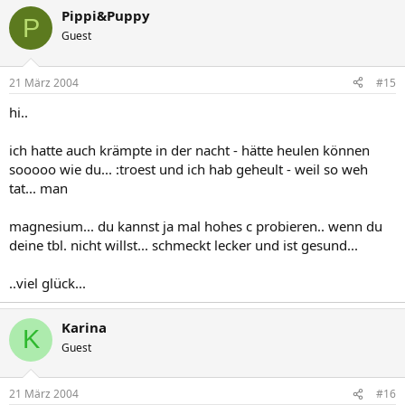
Pippi&Puppy
P
Guest
21 März 2004
#15
hi..
ich hatte auch krämpte in der nacht - hätte heulen können
sooooo wie du... :troest und ich hab geheult - weil so weh
tat... man
magnesium... du kannst ja mal hohes c probieren.. wenn du
deine tbl. nicht willst... schmeckt lecker und ist gesund...
..viel glück...
Karina
K
Guest
21 März 2004
#16