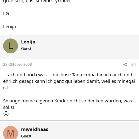
groß sein, das ist reine Tyrranei.
LG
Lenija
Lenija
L
Guest
28 Oktober 2003
#4
... ach und noch was ... die böse Tante :mua bin ich auch und
ehrlich gesagt kann ich ganz gut leben damit, weil es mir egal
ist....
Solange meine eigenen Kinder nicht so denken würden, was
solls!
😛
mweidhaas
M
Guest