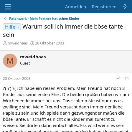
Anmelden
Registrieren
Patchwork - Mein Partner hat schon Kinder
Warum soll ich immer die böse tante
Hilfe! -
sein
E
E
mweidhaas
28 Oktober 2003
r
r
s
s
mweidhaas
M
t
t
Guest
e
e
l
l
l
l
28 Oktober 2003
#1
e
t
r
a
?( ?( ?( Ich habe ein riesen Problem. Mein Freund hat noch 3
m
Kinder aus seine ersten Ehe . Die beiden großen haben wir am
Wochenende immer bei uns. Das schlimmste ist nur das es
zwillinge sind. Mein Freund versucht dann immer der liebe
Papie zu sein und ich spiele dann gezwungender maßen die
böse Tante. Er schafft es nicht die Kinder mal zurecht zu
weisen. Sie dürfen dann einfach alles. Ess wird wenn es sein
muß auch zweimal gekocht , wenn es den lieben kleinen nicht