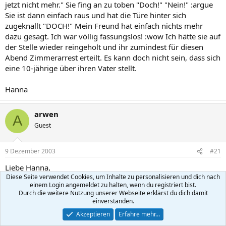
jetzt nicht mehr." Sie fing an zu toben "Doch!" "Nein!" :argue
Sie ist dann einfach raus und hat die Türe hinter sich
zugeknallt "DOCH!" Mein Freund hat einfach nichts mehr
dazu gesagt. Ich war völlig fassungslos! :wow Ich hätte sie auf
der Stelle wieder reingeholt und ihr zumindest für diesen
Abend Zimmerarrest erteilt. Es kann doch nicht sein, dass sich
eine 10-jährige über ihren Vater stellt.
Hanna
arwen
A
Guest
9 Dezember 2003
#21
Liebe Hanna,
Diese Seite verwendet Cookies, um Inhalte zu personalisieren und dich nach
einem Login angemeldet zu halten, wenn du registriert bist.
ich habe mir gerade, vor allem den letzten Teil Deines
Durch die weitere Nutzung unserer Webseite erklärst du dich damit
Beitrages,
einverstanden.
immer wieder durchgelesen.
Akzeptieren
Erfahre mehr…