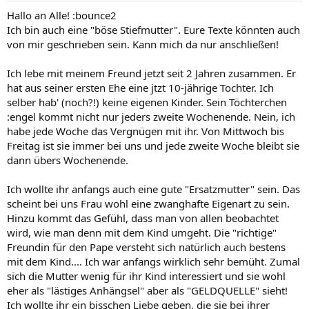
Hallo an Alle! :bounce2
Ich bin auch eine "böse Stiefmutter". Eure Texte könnten auch
von mir geschrieben sein. Kann mich da nur anschließen!
Ich lebe mit meinem Freund jetzt seit 2 Jahren zusammen. Er
hat aus seiner ersten Ehe eine jtzt 10-jährige Tochter. Ich
selber hab' (noch?!) keine eigenen Kinder. Sein Töchterchen
:engel kommt nicht nur jeders zweite Wochenende. Nein, ich
habe jede Woche das Vergnügen mit ihr. Von Mittwoch bis
Freitag ist sie immer bei uns und jede zweite Woche bleibt sie
dann übers Wochenende.
Ich wollte ihr anfangs auch eine gute "Ersatzmutter" sein. Das
scheint bei uns Frau wohl eine zwanghafte Eigenart zu sein.
Hinzu kommt das Gefühl, dass man von allen beobachtet
wird, wie man denn mit dem Kind umgeht. Die "richtige"
Freundin für den Pape versteht sich natürlich auch bestens
mit dem Kind.... Ich war anfangs wirklich sehr bemüht. Zumal
sich die Mutter wenig für ihr Kind interessiert und sie wohl
eher als "lästiges Anhängsel" aber als "GELDQUELLE" sieht!
Ich wollte ihr ein bisschen Liebe geben, die sie bei ihrer