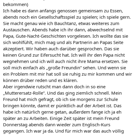
bekommen)
Ich habe es dann anfangs genossen gemeinsam zu Essen,
abends noch ein Gesellschaftsspiel zu spielen; ich spiele gern.
Sie macht genau wie ich Bauchtanz, etwas weiteres zum
Austauschen. Abends habe ich ihr dann, abwechselnd mit
Papa, Gute-Nacht-Geschichten vorgelesen. Ich wollte das sie
sich wohlfühlt, mich mag und als Partnerin an Papas Seite
akzeptiert. Wir haben auch darüber gesprochen. Das sie
keinen Grund zur Eifersucht hat. Ich will ihr den Papa nicht
wegnehmen und ich will auch nicht ihre Mama ersetzen. Sie
soll mich einfach als „große Freundin“ sehen. Und wenn sie
ein Problem mit mir hat soll sie ruhig zu mir kommen und wir
können drüber reden und es klären.
Aber irgendwie rutscht man dann doch in so eine
„Mutterersatz-Rolle“. Und das ging ziemlich schnell. Mein
Freund hat mich gefragt, ob ich sie morgens zur Schule
bringen könnte, damit er pünktlich auf der Arbeit ist. Das
habe ich natürlich gerne getan, außerdem fange ich ja eh
später an zu Arbeiten. Einige Zeit später ist mein Freund
Donnerstag abends dann wieder zum Englisch-Kurs
gegangen. Ich war ja da. Und für mich war das auch völlig