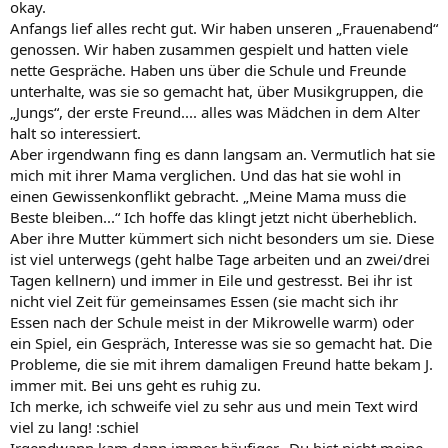
okay.
Anfangs lief alles recht gut. Wir haben unseren „Frauenabend“
genossen. Wir haben zusammen gespielt und hatten viele
nette Gespräche. Haben uns über die Schule und Freunde
unterhalte, was sie so gemacht hat, über Musikgruppen, die
„Jungs“, der erste Freund.... alles was Mädchen in dem Alter
halt so interessiert.
Aber irgendwann fing es dann langsam an. Vermutlich hat sie
mich mit ihrer Mama verglichen. Und das hat sie wohl in
einen Gewissenkonflikt gebracht. „Meine Mama muss die
Beste bleiben...“ Ich hoffe das klingt jetzt nicht überheblich.
Aber ihre Mutter kümmert sich nicht besonders um sie. Diese
ist viel unterwegs (geht halbe Tage arbeiten und an zwei/drei
Tagen kellnern) und immer in Eile und gestresst. Bei ihr ist
nicht viel Zeit für gemeinsames Essen (sie macht sich ihr
Essen nach der Schule meist in der Mikrowelle warm) oder
ein Spiel, ein Gespräch, Interesse was sie so gemacht hat. Die
Probleme, die sie mit ihrem damaligen Freund hatte bekam J.
immer mit. Bei uns geht es ruhig zu.
Ich merke, ich schweife viel zu sehr aus und mein Text wird
viel zu lang! :schiel
Irgendwann kam dann immer häufiger „Du bist nicht meine