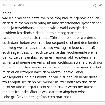
30 Oktober 2003
#6
oh ha!!
wie ich grad sehe hätte mein beitrag hier reingehört den ich
aber zum thema"erziehung im kindergartenalter"geschrieben
habe.ja mweidhaas da haben wir ja wohl das gleiche
problem.ich dinds nicht ok dass die sogenannten
"wochenendpapis" sich so aufführen.ihre kinder werden sie
auch dann lieben wenn sie konsequent sind und den kindern
den weg weisen.das ist doch so wichtig im leben.ich muß
euch sagen dass ich auch zeitweise das wochenende wenn
der kurze da is einfach zu einer freundin abhaue.denn mein
schlaf und meine nerven sind mir wichtig.ich war z.b.auch nur
3 mal im jahr bei meiner oma(meist in den ferien)und die hat
mich auch erzogen nach dem motto:liebevoll aber
konsequent.und eins könnt ihr mir glauben ich liebte diese
frau abgöttisch.denn bei meiner mutter hatte ich das eben
nicht so.und mir graut echt schon davor wenn der kurze
meines freundes älter is was dann so abgehen wird.
liebe grüße von der "gefrusteten marlene1"