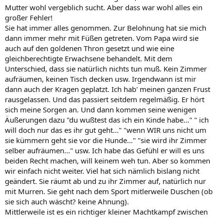
Mutter wohl vergeblich sucht. Aber dass war wohl alles ein
großer Fehler!
Sie hat immer alles genommen. Zur Belohnung hat sie mich
dann immer mehr mit Füßen getreten. Vom Papa wird sie
auch auf den goldenen Thron gesetzt und wie eine
gleichberechtigte Erwachsene behandelt. Mit dem
Unterschied, dass sie natürlich nichts tun muß. Kein Zimmer
aufräumen, keinen Tisch decken usw. Irgendwann ist mir
dann auch der Kragen geplatzt. Ich hab' meinen ganzen Frust
rausgelassen. Und das passiert seitdem regelmäßig. Er hört
sich meine Sorgen an. Und dann kommen seine wenigen
Äußerungen dazu "du wußtest das ich ein Kinde habe..." " ich
will doch nur das es ihr gut geht..." "wenn WIR uns nicht um
sie kümmern geht sie vor die Hunde..." "sie wird ihr Zimmer
selber aufräumen..." usw. Ich habe das Gefühl er will es uns
beiden Recht machen, will keinem weh tun. Aber so kommen
wir einfach nicht weiter. Viel hat sich nämlich bislang nicht
geändert. Sie räumt ab und zu ihr Zimmer auf, natürlich nur
mit Murren. Sie geht nach dem Sport mitlerweile Duschen (ob
sie sich auch wäscht? keine Ahnung).
Mittlerweile ist es ein richtiger kleiner Machtkampf zwischen