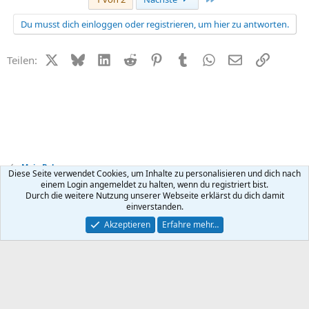
Du musst dich einloggen oder registrieren, um hier zu antworten.
X (Twitter)
Bluesky
LinkedIn
Reddit
Pinterest
Tumblr
WhatsApp
E-Mail
Link
Teilen:
Mein Baby
Diese Seite verwendet Cookies, um Inhalte zu personalisieren und dich nach
einem Login angemeldet zu halten, wenn du registriert bist.
Durch die weitere Nutzung unserer Webseite erklärst du dich damit
Kontakt
Nutzungsbedingungen
Datenschutz
Hilfe
R
einverstanden.
S
S
®
Community platform by XenForo
© 2010-2026 XenForo Ltd.
Akzeptieren
Erfahre mehr…