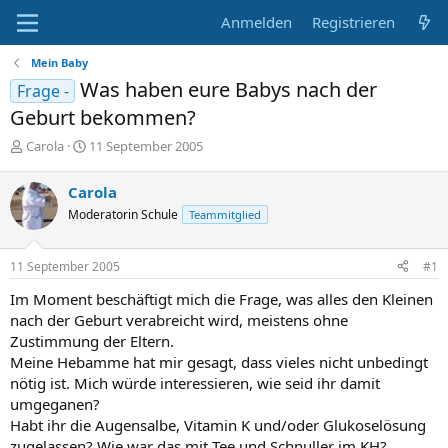
Anmelden
Registrieren
Mein Baby
Was haben eure Babys nach der
Frage -
Geburt bekommen?
E
E
Carola
11 September 2005
r
r
s
s
Carola
t
t
Moderatorin Schule
Teammitglied
e
e
l
l
l
l
11 September 2005
#1
e
t
r
a
Im Moment beschäftigt mich die Frage, was alles den Kleinen
m
nach der Geburt verabreicht wird, meistens ohne
Zustimmung der Eltern.
Meine Hebamme hat mir gesagt, dass vieles nicht unbedingt
nötig ist. Mich würde interessieren, wie seid ihr damit
umgeganen?
Habt ihr die Augensalbe, Vitamin K und/oder Glukoselösung
zugelassen? Wie war das mit Tee und Schnuller im KH?