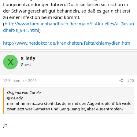
Lungenentzündungen führen. Doch sie lassen sich schon in
der Schwangerschaft gut behandeln, so daß es gar nicht erst
zu einer Infektion beim Kind kommt."
(
http://www.familienhandbuch.de/cmain/f_Aktuelles/a_Gesun
dheit/s_941.html
)
http://www.netdoktor.de/krankheiten/fakta/chlamydien.htm
x_lady
X
Guest
12 September 2005
#20
Original von Carola
@x-Lady
mmmhhmmm....wo steht das denn mit den Augentropfen? Ich weiß
zwar jetzt was Gameten und Gang-Bang ist, aber Augentropfen?
;D