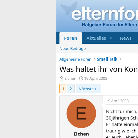
Foren
Aktuelles
News
Neue Beiträge
Allgemeine Foren
Small Talk
Was haltet ihr von Ko
E
E
Elchen
19 April 2003
r
r
1
2
Nächste
s
s
t
t
e
e
19 April 2003
l
l
E
Nicht für mich.
l
l
e
t
30jährigen Schw
r
a
Er hatte einma
m
traurig,wie ic
Elchen
er auch...aber k