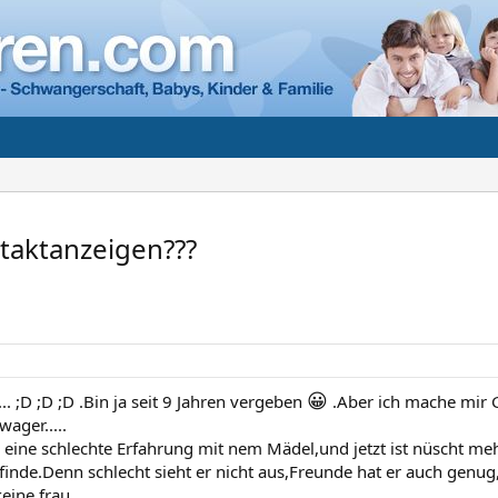
ntaktanzeigen???
😀
... ;D ;D ;D .Bin ja seit 9 Jahren vergeben
.Aber ich mache mir
ager.....
l eine schlechte Erfahrung mit nem Mädel,und jetzt ist nüscht meh
h finde.Denn schlecht sieht er nicht aus,Freunde hat er auch genu
eine frau...