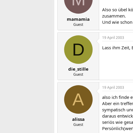
Also so übel k
zusammen.
mamamia
Und wie schon 
Guest
19 April 2003
D
Lass ihm Zeit, 
die_stille
Guest
19 April 2003
A
also ich finde
Aber ein treff
sympatisch und
daraus entwick
alissa
seriös wie gesa
Guest
Persönlich(wen