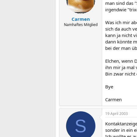
man sind das "
irgendwie "trix
Carmen
Was ich mir ab
Namhaftes Mitglied
sich da auch ve
kann ja nicht v
dann könnte ma
bei der man üb
Elchen, wenn D
ihn mir ja mal 
Bin zwar nicht
Bye
Carmen
19 April 2003
S
Kontaktanzeigen
sonder in ein e
Ich wollte es 