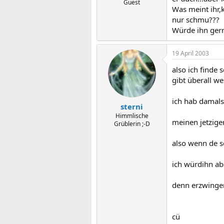
Guest
Was meint ihr,
nur schmu???
Würde ihn gern
19 April 2003
also ich finde
gibt überall w
ich hab damals
sterni
Himmlische
meinen jetzigen
Grüblerin ;-D
also wenn de s
ich würdihn ab
denn erzwingen 
cü