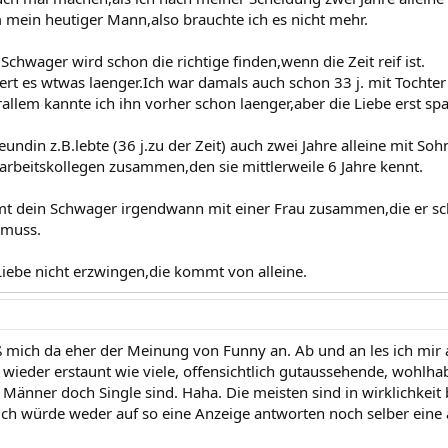
mein heutiger Mann,also brauchte ich es nicht mehr.
Schwager wird schon die richtige finden,wenn die Zeit reif ist.
t es wtwas laenger.Ich war damals auch schon 33 j. mit Tochte
lem kannte ich ihn vorher schon laenger,aber die Liebe erst spa
eundin z.B.lebte (36 j.zu der Zeit) auch zwei Jahre alleine mit S
 arbeitskollegen zusammen,den sie mittlerweile 6 Jahre kennt.
mt dein Schwager irgendwann mit einer Frau zusammen,die er sch
muss.
iebe nicht erzwingen,die kommt von alleine.
eß mich da eher der Meinung von Funny an. Ab und an les ich mir
wieder erstaunt wie viele, offensichtlich gutaussehende, wohlha
 Männer doch Single sind. Haha. Die meisten sind in wirklichkei
 ich würde weder auf so eine Anzeige antworten noch selber eine