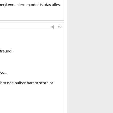
er)kennenlernen,oder ist das alles
#2
reund...
co...
 ihm nen halber harem schreibt.