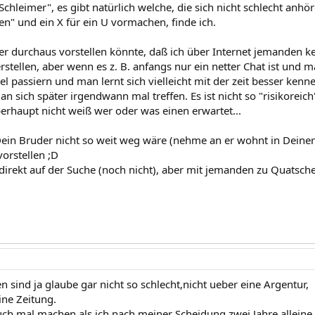
Schleimer", es gibt natürlich welche, die sich nicht schlecht anh
en" und ein X für ein U vormachen, finde ich.
er durchaus vorstellen könnte, daß ich über Internet jemanden 
rstellen, aber wenn es z. B. anfangs nur ein netter Chat ist und 
iel passiern und man lernt sich vielleicht mit der zeit besser kenn
n sich später irgendwann mal treffen. Es ist nicht so "risikoreic
erhaupt nicht weiß wer oder was einen erwartet...
ein Bruder nicht so weit weg wäre (nehme an er wohnt in Deiner
vorstellen ;D
 direkt auf der Suche (noch nicht), aber mit jemanden zu Quatsch
 sind ja glaube gar nicht so schlecht,nicht ueber eine Argentur,
ine Zeitung.
auch mal machen,als ich nach meiner Scheidung zwei Jahre alleine