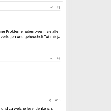
#8
eine Probleme haben ,wenn sie alle
 verlogen und geheuchelt.Tut mir ja
#9
#10
und zu welche lese, denke ich,