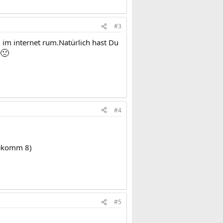
#3
l im internet rum.Natürlich hast Du
🙁
#4
 bekomm 8)
#5