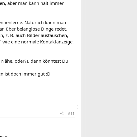
ören, aber man kann halt immer
kennenlerne. Natürlich kann man
man über belanglose Dinge redet,
en, z. B. auch Bilder austauschen,
h" wie eine normale Kontaktanzeige,
 Nähe, oder?), dann könntest Du
en ist doch immer gut ;D
#11
 war.