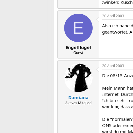
:winken: Kusch
20 April 2003
E
Also ich habe 
geantwortet. A
Engelflügel
Guest
20 April 2003
Die 08/15-Anze
Mein Mann hatt
Internet. Durc
Damiana
Ich bin sehr fr
Aktives Mitglied
war klar, dass 
Die "normalen"
ONS oder einen
wirst du mit Ma