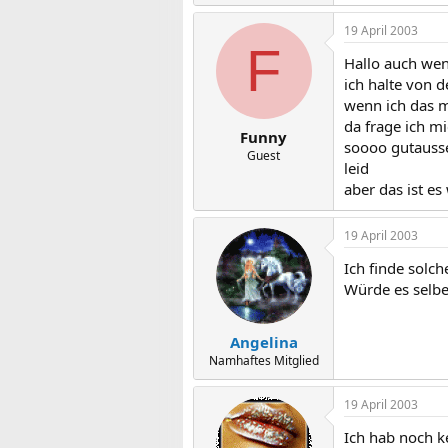
19 April 2003
F
Hallo auch wen
ich halte von 
wenn ich das m
da frage ich m
Funny
soooo gutausse
Guest
leid
aber das ist es
19 April 2003
Ich finde solc
Würde es selbe
Angelina
Namhaftes Mitglied
19 April 2003
Ich hab noch k