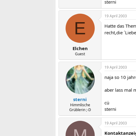
sterni
19 April 2003
E
Hatte das Them
recht,die ´Lieb
Elchen
Guest
19 April 2003
naja so 10 jahr
aber lass mal 
sterni
cü
Himmlische
sterni
Grüblerin ;-D
19 April 2003
M
Kontaktanzei