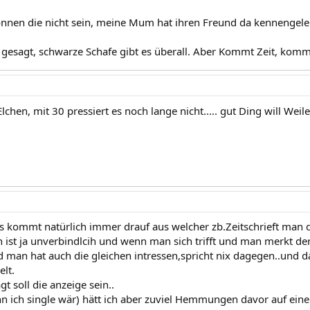
önnen die nicht sein, meine Mum hat ihren Freund da kennengelern
gesagt, schwarze Schafe gibt es überall. Aber Kommt Zeit, kommt 
Elchen, mit 30 pressiert es noch lange nicht..... gut Ding will Wei
 es kommt natürlich immer drauf aus welcher zb.Zeitschrieft man d
en ist ja unverbindlcih und wenn man sich trifft und man merkt de
 man hat auch die gleichen intressen,spricht nix dagegen..und d
elt.
gt soll die anzeige sein..
n ich single wär) hätt ich aber zuviel Hemmungen davor auf eine